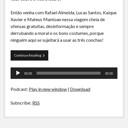
A Ripa É a Lei
Então venha com Rafael Almeida, Lucas Santos, Kaique
Especiais
Xavier e Mateus Mantoan nessa viagem cheia de
Preliminares
ofensas gratuitas, desinformação e sempre
derrubando a moral e os bons costumes, porque
ninguém aqui se sujeitará a usar as três conchas!
Curva
Continue Reading
de
Rio
Tocador
10
00:00
00:00
–
de
Retrofuturo
áudio
Podcast:
Play in new window
|
Download
Subscribe:
RSS