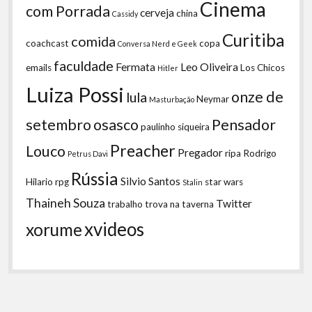
Cinema
com Porrada
cerveja
china
Cassidy
Curitiba
comida
coachcast
copa
Conversa Nerd e Geek
faculdade
Fermata
Leo Oliveira
emails
Los Chicos
Hitler
Luiza Possi
onze de
lula
Neymar
Masturbação
setembro
osasco
Pensador
paulinho siqueira
Preacher
Louco
Pregador
ripa
Rodrigo
Petrus Davi
Rússia
Silvio Santos
Hilario
rpg
star wars
Stalin
Thaineh Souza
Twitter
trabalho
trova na taverna
xvideos
xorume