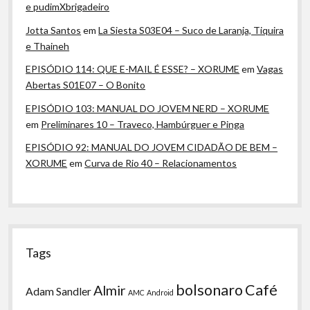
e pudimXbrigadeiro
Jotta Santos
em
La Siesta S03E04 – Suco de Laranja, Tiquira
e Thaineh
EPISÓDIO 114: QUE E-MAIL É ESSE? – XORUME
em
Vagas
Abertas S01E07 – O Bonito
EPISÓDIO 103: MANUAL DO JOVEM NERD – XORUME
em
Preliminares 10 – Traveco, Hambúrguer e Pinga
EPISÓDIO 92: MANUAL DO JOVEM CIDADÃO DE BEM –
XORUME
em
Curva de Rio 40 – Relacionamentos
Tags
bolsonaro
Café
Almir
Adam Sandler
AMC
Android