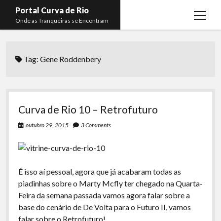
Portal Curva de Rio
open
Onde as Tranqueiras se Encontram
menu
Podcasts
open
menu
Tag:
Gene Roddenbery
Membros
Curva de Rio
open
menu
Curva Belas Artes
Almir Ribeiro
twitter
facebook
instagram
youtube
rss
email
telegram
Curva Classics
Felype Silva
Curva de Rio 10 – Retrofuturo
Komos
Lucas Oliveira
outubro 29, 2015
3 Comments
La Siesta Podcast
Kaique Xavier
Boca do Lixo
Mateus Mantoan
É isso aí pessoal, agora que já acabaram todas as
Rachão na Beira do RIo
Rafael Almeida
piadinhas sobre o Marty Mcfly ter chegado na Quarta-
Arquivo CDR
Feira da semana passada vamos agora falar sobre a
base do cenário de De Volta para o Futuro II, vamos
Papo Tranqueira
falar sobre o Retrofuturo!