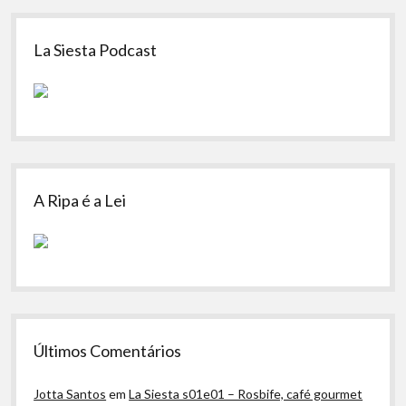
Sidebar
La Siesta Podcast
A Ripa é a Lei
Últimos Comentários
Jotta Santos
em
La Siesta s01e01 – Rosbife, café gourmet