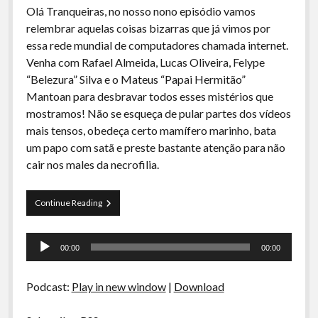
Olá Tranqueiras, no nosso nono episódio vamos
relembrar aquelas coisas bizarras que já vimos por
essa rede mundial de computadores chamada internet.
Venha com Rafael Almeida, Lucas Oliveira, Felype
“Belezura” Silva e o Mateus “Papai Hermitão”
Mantoan para desbravar todos esses mistérios que
mostramos! Não se esqueça de pular partes dos vídeos
mais tensos, obedeça certo mamífero marinho, bata
um papo com satã e preste bastante atenção para não
cair nos males da necrofilia.
Curva
Continue Reading
de
Rio
Tocador
09
00:00
00:00
–
de
Bizarrices
áudio
da
Podcast:
Play in new window
|
Download
Internet