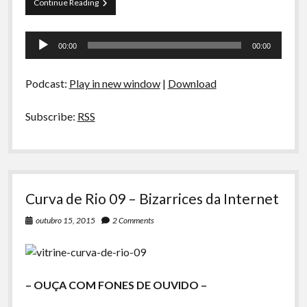
Papo
Continue Reading
Tranqueira
09
Tocador
–
00:00
00:00
#DiaDoPodcast
de
áudio
Podcast:
Play in new window
|
Download
Subscribe:
RSS
Curva de Rio 09 – Bizarrices da Internet
outubro 15, 2015
2 Comments
– OUÇA COM FONES DE OUVIDO –