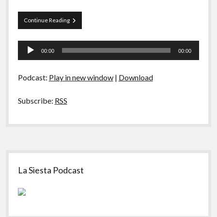
Curva
Continue Reading
de
Rio
Tocador
08
00:00
00:00
–
de
(10D3)
áudio
–
Podcast:
Play in new window
|
Download
Melhores
Séries
Subscribe:
RSS
Sidebar
La Siesta Podcast