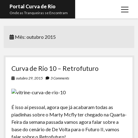
Portal Curva de Rio
open
Onde as Tranqueiras se Encontram
menu
Podcasts
open
menu
Mês:
outubro 2015
Membros
Curva de Rio
open
menu
Curva Belas Artes
Almir Ribeiro
twitter
facebook
instagram
youtube
rss
email
telegram
Curva Classics
Felype Silva
Curva de Rio 10 – Retrofuturo
Komos
Lucas Oliveira
outubro 29, 2015
3 Comments
La Siesta Podcast
Kaique Xavier
Boca do Lixo
Mateus Mantoan
É isso aí pessoal, agora que já acabaram todas as
Rachão na Beira do RIo
Rafael Almeida
piadinhas sobre o Marty Mcfly ter chegado na Quarta-
Arquivo CDR
Feira da semana passada vamos agora falar sobre a
base do cenário de De Volta para o Futuro II, vamos
Papo Tranqueira
falar sobre o Retrofuturo!