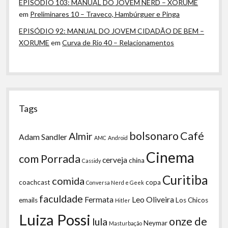
EPISÓDIO 103: MANUAL DO JOVEM NERD – XORUME
em
Preliminares 10 – Traveco, Hambúrguer e Pinga
EPISÓDIO 92: MANUAL DO JOVEM CIDADÃO DE BEM –
XORUME
em
Curva de Rio 40 – Relacionamentos
Tags
bolsonaro
Café
Almir
Adam Sandler
AMC
Android
Cinema
com Porrada
cerveja
china
Cassidy
Curitiba
comida
coachcast
copa
Conversa Nerd e Geek
faculdade
Fermata
Leo Oliveira
emails
Los Chicos
Hitler
Luiza Possi
onze de
lula
Neymar
Masturbação