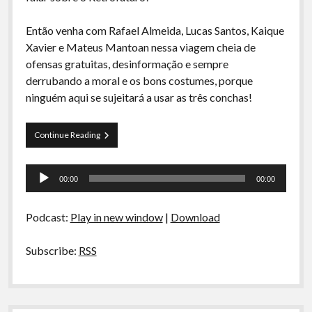
A Ripa É a Lei
Então venha com Rafael Almeida, Lucas Santos, Kaique
Especiais
Xavier e Mateus Mantoan nessa viagem cheia de
Preliminares
ofensas gratuitas, desinformação e sempre
derrubando a moral e os bons costumes, porque
ninguém aqui se sujeitará a usar as três conchas!
Curva
Continue Reading
de
Rio
Tocador
10
00:00
00:00
–
de
Retrofuturo
áudio
Podcast:
Play in new window
|
Download
Subscribe:
RSS