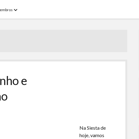
open
embros
menu
inho e
ho
Na Siesta de
hoje, vamos