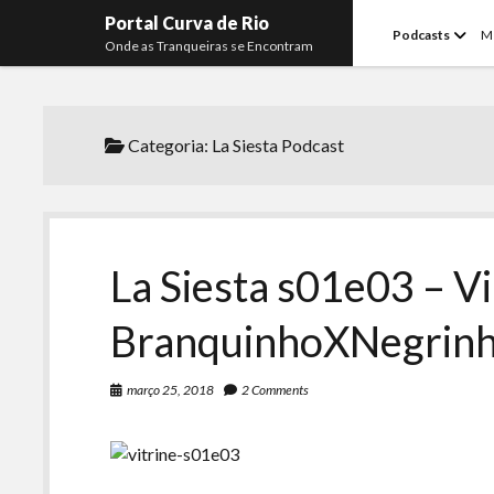
Portal Curva de Rio
open
Podcasts
M
Onde as Tranqueiras se Encontram
menu
Categoria:
La Siesta Podcast
La Siesta s01e03 – V
BranquinhoXNegrin
março 25, 2018
2 Comments