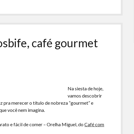
ou
para
baixo
para
aumentar
ou
osbife, café gourmet
diminuir
o
volume.
Na siesta de hoje,
vamos descobrir
ez pra merecer o título de nobreza “gourmet” e
 que você nem imagina.
arato e fácil de comer – Orelha Miguel, do
Café com