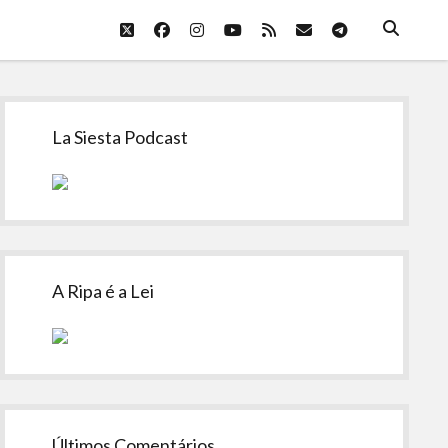
twitter
facebook
instagram
youtube
rss
email
telegram
Sidebar
La Siesta Podcast
A Ripa é a Lei
Últimos Comentários