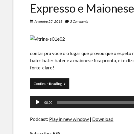
Expresso e Maionese
fevereiro 25, 2018
5 Comments
contar pra você o o lugar que provou que o espeto 
bater bater bater e a maionese fica pronta, e te di
forte, claro!
La
Continue Reading
Siesta
s01e02
Tocador
–
00:00
Casa
de
Do
áudio
Ferreiro,
Podcast:
Play in new window
|
Download
Café
Expresso
e
Subscribe:
RSS