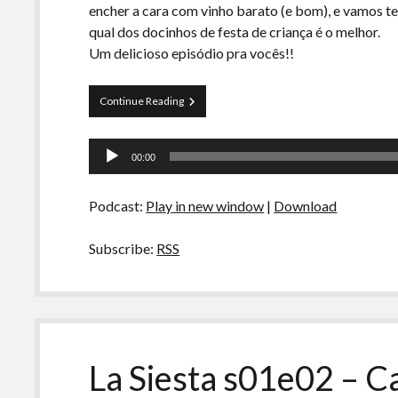
encher a cara com vinho barato (e bom), e vamos te
qual dos docinhos de festa de criança é o melhor.
Um delicioso episódio pra vocês!!
La
Continue Reading
Siesta
s01e03
Tocador
–
00:00
Vinho
de
e
áudio
BranquinhoXNegrinho
Podcast:
Play in new window
|
Download
Subscribe:
RSS
La Siesta s01e02 – C