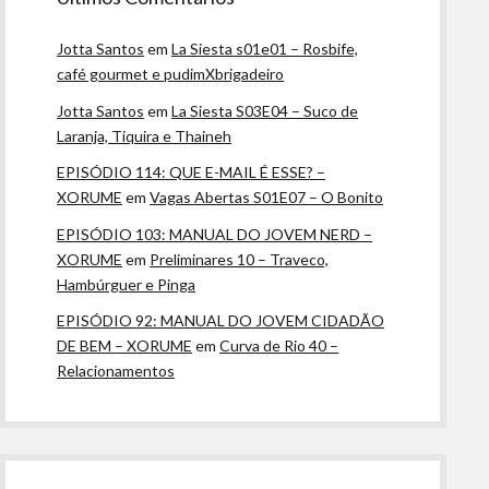
Jotta Santos
em
La Siesta s01e01 – Rosbife,
café gourmet e pudimXbrigadeiro
Jotta Santos
em
La Siesta S03E04 – Suco de
Laranja, Tiquira e Thaineh
EPISÓDIO 114: QUE E-MAIL É ESSE? –
XORUME
em
Vagas Abertas S01E07 – O Bonito
EPISÓDIO 103: MANUAL DO JOVEM NERD –
XORUME
em
Preliminares 10 – Traveco,
Hambúrguer e Pinga
EPISÓDIO 92: MANUAL DO JOVEM CIDADÃO
DE BEM – XORUME
em
Curva de Rio 40 –
Relacionamentos