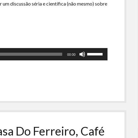
r um discussão séria e científica (não mesmo) sobre
Use
00:00
as
setas
para
cima
ou
para
baixo
para
aumentar
ou
asa Do Ferreiro, Café
diminuir