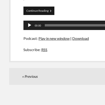
La
Continue Reading
Siesta
s01e01
Tocador
–
00:00
Rosbife,
de
café
áudio
gourmet
Podcast:
Play in new window
|
Download
e
pudimXbrigadeiro
Subscribe:
RSS
Paginação
Previous
de
posts