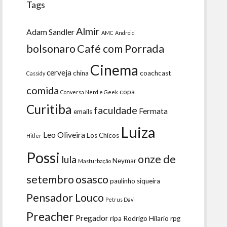
Tags
Almir
Adam Sandler
AMC
Android
bolsonaro
Café com Porrada
Cinema
cerveja
china
coachcast
Cassidy
comida
copa
Conversa Nerd e Geek
Curitiba
faculdade
Fermata
emails
Luiza
Leo Oliveira
Los Chicos
Hitler
Possi
onze de
lula
Neymar
Masturbação
setembro
osasco
paulinho siqueira
Pensador Louco
Petrus Davi
Preacher
Pregador
ripa
Rodrigo Hilario
rpg