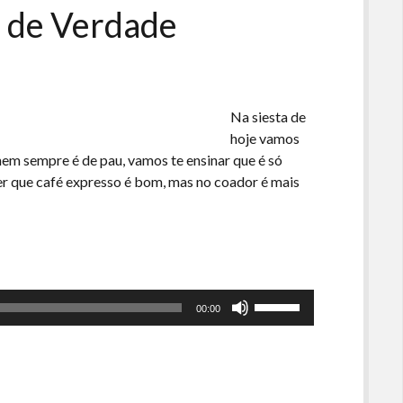
o
 de Verdade
volume.
Na siesta de
hoje vamos
nem sempre é de pau, vamos te ensinar que é só
zer que café expresso é bom, mas no coador é mais
Use
00:00
as
setas
para
cima