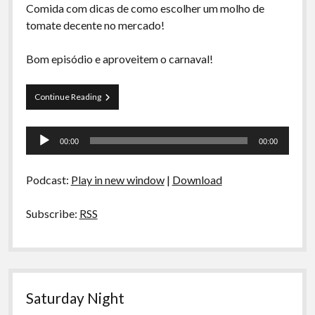
Comida com dicas de como escolher um molho de
tomate decente no mercado!
Bom episódio e aproveitem o carnaval!
La
Continue Reading
Siesta
S03E02
Tocador
–
00:00
00:00
Ragù,
de
Caipirinha
áudio
e
Podcast:
Play in new window
|
Download
Molho
de
Tomate
Subscribe:
RSS
Saturday Night