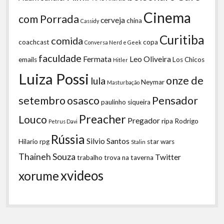
Cinema
com Porrada
cerveja
china
Cassidy
Curitiba
comida
coachcast
copa
Conversa Nerd e Geek
faculdade
Fermata
Leo Oliveira
emails
Los Chicos
Hitler
Luiza Possi
onze de
lula
Neymar
Masturbação
setembro
osasco
Pensador
paulinho siqueira
Preacher
Louco
Pregador
ripa
Rodrigo
Petrus Davi
Rússia
Silvio Santos
Hilario
rpg
star wars
Stalin
Thaineh Souza
Twitter
trabalho
trova na taverna
xvideos
xorume