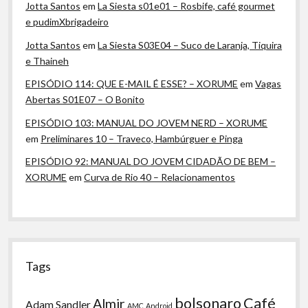
Jotta Santos
em
La Siesta s01e01 – Rosbife, café gourmet
e pudimXbrigadeiro
Jotta Santos
em
La Siesta S03E04 – Suco de Laranja, Tiquira
e Thaineh
EPISÓDIO 114: QUE E-MAIL É ESSE? – XORUME
em
Vagas
Abertas S01E07 – O Bonito
EPISÓDIO 103: MANUAL DO JOVEM NERD – XORUME
em
Preliminares 10 – Traveco, Hambúrguer e Pinga
EPISÓDIO 92: MANUAL DO JOVEM CIDADÃO DE BEM –
XORUME
em
Curva de Rio 40 – Relacionamentos
Tags
bolsonaro
Café
Almir
Adam Sandler
AMC
Android