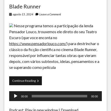
Blade Runner
agosto 15, 2024
Leave a Comment
Nesse programa temos a participação da lenda
Pensador Louco, trouxemos ele direto do seu Teatro
Escuro (que voce enconta no
https://www.pensadorlouco.com/
) para destrinchar o
clássico da ficção cientifica no cinema Blade Runner,
responsável por influenciar tantas obras que vieram
depois, com vários subtextos, ideias, pensamentos e a
se superando como película
Blade
Continue Reading
Runner
Tocador
00:00
00:00
de
áudio
Podcast:
Play in new window
|
Download