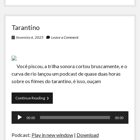
Tarantino
fevereiro 6, 2025
Leave a Comment
Você piscou, a trilha sonora cortou bruscamente, e o
curva de rio lançou um podcast de quase duas horas
sobre os filmes do tarantino, é isso, ouçam
Tarantino
Continue Reading
Tocador
00:00
00:00
de
áudio
Podcast:
Play in new window
|
Download