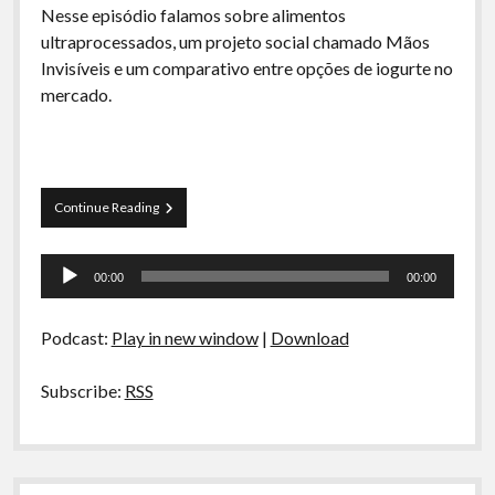
Nesse episódio falamos sobre alimentos
ultraprocessados, um projeto social chamado Mãos
Invisíveis e um comparativo entre opções de iogurte no
mercado.
La
Continue Reading
Siesta
S03E01
Tocador
–
00:00
00:00
Ultraprocessados,
de
Mãos
áudio
Invisíveis
Podcast:
Play in new window
|
Download
e
Iogurte
Subscribe:
RSS