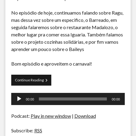
A Ripa É a Lei
No episódio de hoje, continuamos falando sobre Ragu,
Especiais
mas dessa vez sobre um especifico, o Barreado, em
Preliminares
seguida falaremos sobre o restaurante Madalozo, o
melhor lugar pra comer essa Iguaria. Também falamos
sobre o projeto cozinhas solidárias, e por fim vamos
aprender um pouco sobre o Baileys
Bom episódio e aproveitem o carnaval!
La
Continue Reading
Siesta
S03E03
Tocador
–
00:00
00:00
Barreado,
de
Madalozo,
áudio
Cozinhas
Podcast:
Play in new window
|
Download
Solidárias
e
Baileys
Subscribe:
RSS