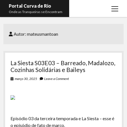
Portal Curva de Rio
open
Onde as Tranqueiras se Encontram
menu
Podcasts
open
menu
Autor:
mateusmantoan
Membros
Curva de Rio
open
menu
Curva Belas Artes
Almir Ribeiro
twitter
facebook
instagram
youtube
rss
email
telegram
Curva Classics
Felype Silva
La Siesta S03E03 – Barreado, Madalozo,
Komos
Lucas Oliveira
Cozinhas Solidárias e Baileys
La Siesta Podcast
Kaique Xavier
março 30, 2025
Leave a Comment
Boca do Lixo
Mateus Mantoan
Rachão na Beira do RIo
Rafael Almeida
Arquivo CDR
Episódio 03 da terceira temporada e La Siesta – esse é
Papo Tranqueira
o episódio de fato de março.