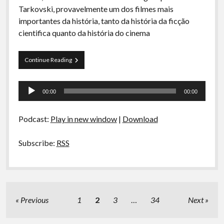
Tarkovski, provavelmente um dos filmes mais
importantes da história, tanto da história da ficção
cientifica quanto da história do cinema
Solaris
Continue Reading
Tocador
00:00
00:00
de
áudio
Podcast:
Play in new window
|
Download
Subscribe:
RSS
Paginação
Previous
1
2
3
…
34
Next
de
posts