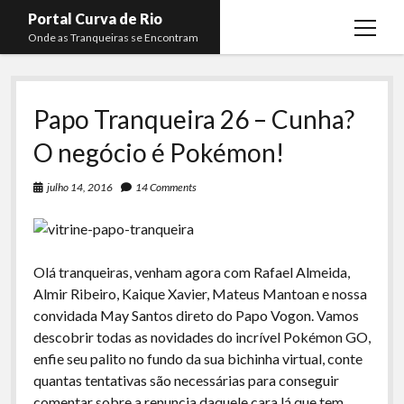
Portal Curva de Rio
open
Onde as Tranqueiras se Encontram
menu
Podcasts
open
menu
Papo Tranqueira 26 – Cunha?
Membros
Curva de Rio
open
menu
O negócio é Pokémon!
Curva Belas Artes
Almir Ribeiro
twitter
facebook
instagram
youtube
rss
email
telegram
Curva Classics
Felype Silva
julho 14, 2016
14 Comments
Komos
Lucas Oliveira
La Siesta Podcast
Kaique Xavier
Olá tranqueiras, venham agora com Rafael Almeida,
Boca do Lixo
Mateus Mantoan
Almir Ribeiro, Kaique Xavier, Mateus Mantoan e nossa
Rachão na Beira do RIo
convidada May Santos direto do Papo Vogon. Vamos
Rafael Almeida
descobrir todas as novidades do incrível Pokémon GO,
Arquivo CDR
enfie seu palito no fundo da sua bichinha virtual, conte
Papo Tranqueira
quantas tentativas são necessárias para conseguir
comentar sobre a renuncia daquele cara lá que tem