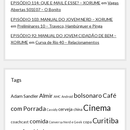
EPISÓDIO 114: QUE E-MAIL É ESSE? – XORUME
em
Vagas
Abertas S01E07 – O Bonito
EPISÓDIO 103: MANUAL DO JOVEM NERD – XORUME
em
Preliminares 10 – Traveco, Hambúrguer e Pinga
EPISÓDIO 92: MANUAL DO JOVEM CIDADÃO DE BEM –
XORUME
em
Curva de Rio 40 – Relacionamentos
Tags
bolsonaro
Café
Almir
Adam Sandler
AMC
Android
Cinema
com Porrada
cerveja
china
Cassidy
Curitiba
comida
coachcast
copa
Conversa Nerd e Geek