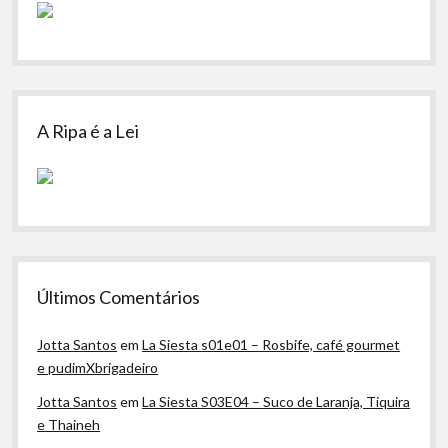
A Ripa é a Lei
Últimos Comentários
Jotta Santos
em
La Siesta s01e01 – Rosbife, café gourmet
e pudimXbrigadeiro
Jotta Santos
em
La Siesta S03E04 – Suco de Laranja, Tiquira
e Thaineh