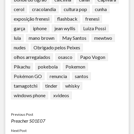
cerol
cracolandia
cultura pop
cunha
exposição frenesi
flashback
frenesi
garça
iphone
jean wyllis
Luiza Possi
lula
mano brown
May Santos
mewtwo
nudes
Obrigado pelos Peixes
olhos arregalados
osasco
Papo Vogon
Pikachu
pokebola
Pokemon
Pokémon GO
renuncia
santos
tamagotchi
tinder
whisky
windows phone
xvideos
Previous Post
Preacher S01E07
Next Post