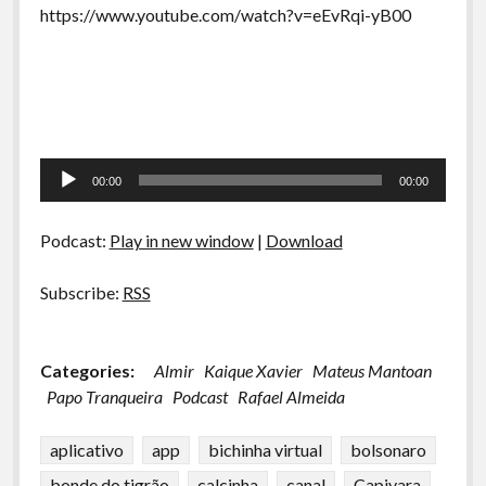
https://www.youtube.com/watch?v=eEvRqi-yB00
Tocador
00:00
00:00
de
áudio
Podcast:
Play in new window
|
Download
Subscribe:
RSS
Categories:
Almir
Kaique Xavier
Mateus Mantoan
Papo Tranqueira
Podcast
Rafael Almeida
aplicativo
app
bichinha virtual
bolsonaro
bonde do tigrão
calcinha
canal
Capivara