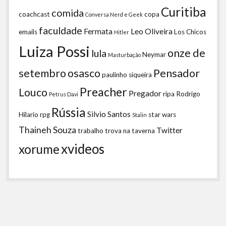
Curitiba
comida
coachcast
copa
Conversa Nerd e Geek
faculdade
Fermata
Leo Oliveira
emails
Los Chicos
Hitler
Luiza Possi
onze de
lula
Neymar
Masturbação
setembro
osasco
Pensador
paulinho siqueira
Preacher
Louco
Pregador
ripa
Rodrigo
Petrus Davi
Rússia
Silvio Santos
Hilario
rpg
star wars
Stalin
Thaineh Souza
Twitter
trabalho
trova na taverna
xvideos
xorume