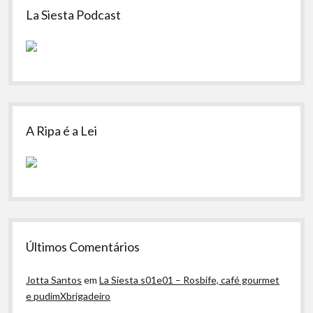
La Siesta Podcast
A Ripa é a Lei
Últimos Comentários
Jotta Santos
em
La Siesta s01e01 – Rosbife, café gourmet
e pudimXbrigadeiro