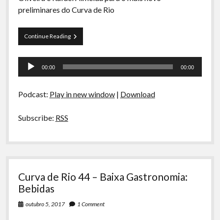
A Ripa É a Lei
preliminares do Curva de Rio
Especiais
Preliminares
Continue Reading
Preliminares
20
–
Tocador
Eventos
00:00
00:00
de
de
Anime,
áudio
Whisky
Podcast:
Play in new window
|
Download
e
Concursos
Subscribe:
RSS
Curva de Rio 44 – Baixa Gastronomia:
Bebidas
outubro 5, 2017
1 Comment