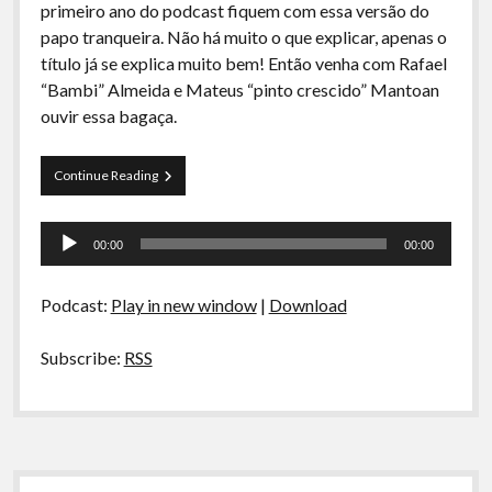
primeiro ano do podcast fiquem com essa versão do
papo tranqueira. Não há muito o que explicar, apenas o
título já se explica muito bem! Então venha com Rafael
“Bambi” Almeida e Mateus “pinto crescido” Mantoan
ouvir essa bagaça.
Papo
Continue Reading
Tranqueira
25
Tocador
–
00:00
00:00
Humor
de
Etílico
áudio
Podcast:
Play in new window
|
Download
Subscribe:
RSS
Sidebar