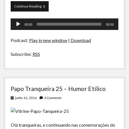
Papo
Continue Reading
Tranqueira
26
Tocador
–
00:00
00:00
Cunha?
de
O
áudio
negócio
Podcast:
Play in new window
|
Download
é
Pokémon!
Subscribe:
RSS
Papo Tranqueira 25 – Humor Etílico
junho 16, 2016
4 Comments
Olá tranqueiras, e continuando nas comemorações do