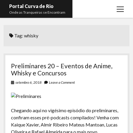
Portal Curva de Rio
open
Onde as Tranqueiras se Encontram
menu
Podcasts
open
menu
Tag:
whisky
Membros
Curva de Rio
open
menu
Curva Belas Artes
Almir Ribeiro
twitter
facebook
instagram
youtube
rss
email
telegram
Curva Classics
Felype Silva
Preliminares 20 – Eventos de Anime,
Komos
Lucas Oliveira
Whisky e Concursos
La Siesta Podcast
Kaique Xavier
setembro 6, 2018
Leave a Comment
Boca do Lixo
Mateus Mantoan
Rachão na Beira do RIo
Rafael Almeida
Chegando aqui no vigésimo episódio do preliminares,
Arquivo CDR
confiram esses pré-podcasts compilados! Venha com
Kaique Xavier, Almir Ribeiro Mateus Mantoan, Lucas
Papo Tranqueira
Oliveira e Rafael Almeida para o mais novo