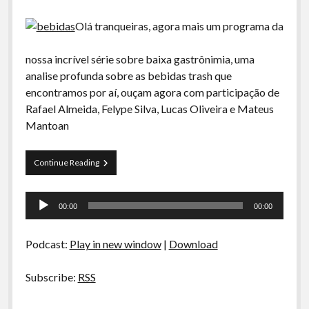
Olá tranqueiras, agora mais um programa da
nossa incrível série sobre baixa gastrônimia, uma
analise profunda sobre as bebidas trash que
encontramos por aí, ouçam agora com participação de
Rafael Almeida, Felype Silva, Lucas Oliveira e Mateus
Mantoan
Curva
Continue Reading
de
Rio
Tocador
44
00:00
00:00
–
de
Baixa
áudio
Gastronomia:
Podcast:
Play in new window
|
Download
Bebidas
Subscribe:
RSS