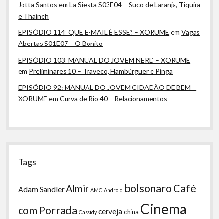
Jotta Santos
em
La Siesta S03E04 – Suco de Laranja, Tiquira
e Thaineh
EPISÓDIO 114: QUE E-MAIL É ESSE? – XORUME
em
Vagas
Abertas S01E07 – O Bonito
EPISÓDIO 103: MANUAL DO JOVEM NERD – XORUME
em
Preliminares 10 – Traveco, Hambúrguer e Pinga
EPISÓDIO 92: MANUAL DO JOVEM CIDADÃO DE BEM –
XORUME
em
Curva de Rio 40 – Relacionamentos
Tags
bolsonaro
Café
Almir
Adam Sandler
AMC
Android
Cinema
com Porrada
cerveja
china
Cassidy