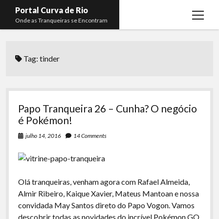
Portal Curva de Rio
open
Onde as Tranqueiras se Encontram
menu
Podcasts
open
menu
Tag:
tinder
Membros
Curva de Rio
open
menu
Curva Belas Artes
Almir Ribeiro
twitter
facebook
instagram
youtube
rss
email
telegram
Curva Classics
Felype Silva
Papo Tranqueira 26 – Cunha? O negócio
Komos
Lucas Oliveira
é Pokémon!
La Siesta Podcast
Kaique Xavier
julho 14, 2016
14 Comments
Boca do Lixo
Mateus Mantoan
Rachão na Beira do RIo
Rafael Almeida
Olá tranqueiras, venham agora com Rafael Almeida,
Arquivo CDR
Almir Ribeiro, Kaique Xavier, Mateus Mantoan e nossa
convidada May Santos direto do Papo Vogon. Vamos
Papo Tranqueira
descobrir todas as novidades do incrível Pokémon GO,