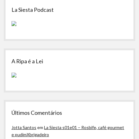
Sidebar
La Siesta Podcast
A Ripa é a Lei
Últimos Comentários
Jotta Santos
em
La Siesta s01e01 – Rosbife, café gourmet
e pudimXbrigadeiro