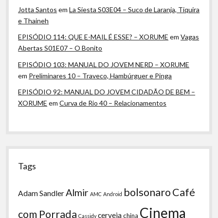
Jotta Santos
em
La Siesta S03E04 – Suco de Laranja, Tiquira
e Thaineh
EPISÓDIO 114: QUE E-MAIL É ESSE? – XORUME
em
Vagas
Abertas S01E07 – O Bonito
EPISÓDIO 103: MANUAL DO JOVEM NERD – XORUME
em
Preliminares 10 – Traveco, Hambúrguer e Pinga
EPISÓDIO 92: MANUAL DO JOVEM CIDADÃO DE BEM –
XORUME
em
Curva de Rio 40 – Relacionamentos
Tags
bolsonaro
Café
Almir
Adam Sandler
AMC
Android
Cinema
com Porrada
cerveja
china
Cassidy