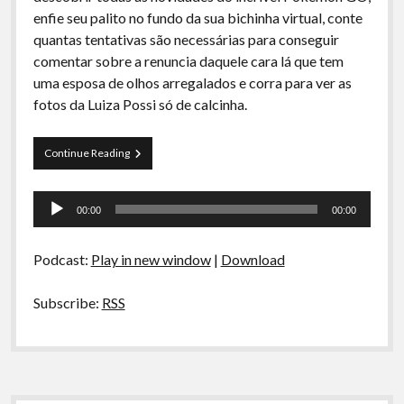
A Ripa É a Lei
enfie seu palito no fundo da sua bichinha virtual, conte
quantas tentativas são necessárias para conseguir
Especiais
comentar sobre a renuncia daquele cara lá que tem
Preliminares
uma esposa de olhos arregalados e corra para ver as
fotos da Luiza Possi só de calcinha.
Papo
Continue Reading
Tranqueira
26
Tocador
–
00:00
00:00
Cunha?
de
O
áudio
negócio
Podcast:
Play in new window
|
Download
é
Pokémon!
Subscribe:
RSS