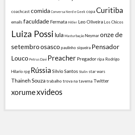
Curitiba
comida
coachcast
copa
Conversa Nerd e Geek
faculdade
Fermata
Leo Oliveira
emails
Los Chicos
Hitler
Luiza Possi
onze de
lula
Neymar
Masturbação
setembro
osasco
Pensador
paulinho siqueira
Preacher
Louco
Pregador
ripa
Rodrigo
Petrus Davi
Rússia
Silvio Santos
Hilario
rpg
star wars
Stalin
Thaineh Souza
Twitter
trabalho
trova na taverna
xvideos
xorume