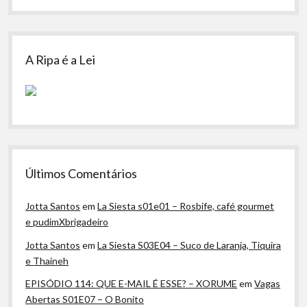
A Ripa é a Lei
Últimos Comentários
Jotta Santos
em
La Siesta s01e01 – Rosbife, café gourmet
e pudimXbrigadeiro
Jotta Santos
em
La Siesta S03E04 – Suco de Laranja, Tiquira
e Thaineh
EPISÓDIO 114: QUE E-MAIL É ESSE? – XORUME
em
Vagas
Abertas S01E07 – O Bonito