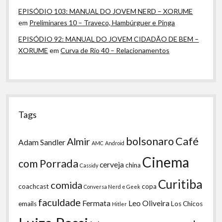
EPISÓDIO 103: MANUAL DO JOVEM NERD – XORUME
em
Preliminares 10 – Traveco, Hambúrguer e Pinga
EPISÓDIO 92: MANUAL DO JOVEM CIDADÃO DE BEM –
XORUME
em
Curva de Rio 40 – Relacionamentos
Tags
bolsonaro
Café
Almir
Adam Sandler
AMC
Android
Cinema
com Porrada
cerveja
china
Cassidy
Curitiba
comida
coachcast
copa
Conversa Nerd e Geek
faculdade
Fermata
Leo Oliveira
emails
Los Chicos
Hitler