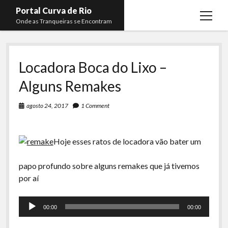
Portal Curva de Rio
open
Onde as Tranqueiras se Encontram
menu
Podcasts
open
menu
Locadora Boca do Lixo –
Membros
Curva de Rio
open
menu
Alguns Remakes
Curva Belas Artes
Almir Ribeiro
twitter
facebook
instagram
youtube
rss
email
telegram
Curva Classics
Felype Silva
agosto 24, 2017
1 Comment
Komos
Lucas Oliveira
La Siesta Podcast
Kaique Xavier
Hoje esses ratos de locadora vão bater um
Boca do Lixo
Mateus Mantoan
papo profundo sobre alguns remakes que já tivemos
Rachão na Beira do RIo
por aí
Rafael Almeida
Arquivo CDR
Tocador
00:00
00:00
de
Papo Tranqueira
áudio