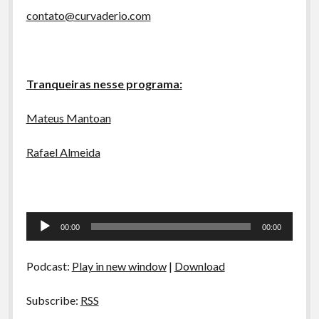
contato@curvaderio.com
Tranqueiras nesse programa:
Mateus Mantoan
Rafael Almeida
Tocador
00:00
00:00
de
áudio
Podcast:
Play in new window
|
Download
Subscribe:
RSS