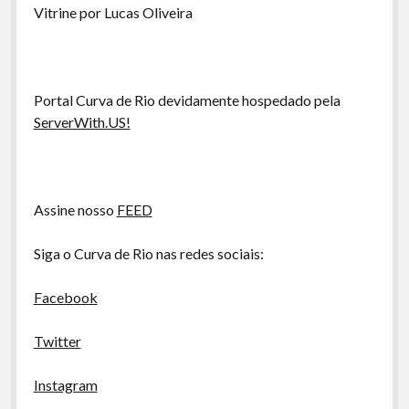
A Ripa É a Lei
Vitrine por Lucas Oliveira
Especiais
Preliminares
Portal Curva de Rio devidamente hospedado pela
ServerWith.US!
Assine nosso
FEED
Siga o Curva de Rio nas redes sociais:
Facebook
Twitter
Instagram