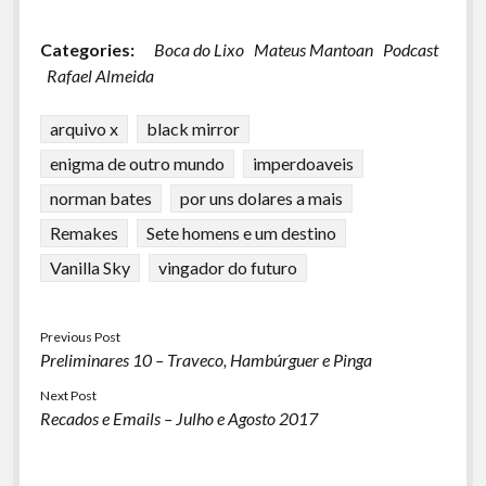
Categories:
Boca do Lixo
Mateus Mantoan
Podcast
Rafael Almeida
arquivo x
black mirror
enigma de outro mundo
imperdoaveis
norman bates
por uns dolares a mais
Remakes
Sete homens e um destino
Vanilla Sky
vingador do futuro
Previous Post
Preliminares 10 – Traveco, Hambúrguer e Pinga
Next Post
Recados e Emails – Julho e Agosto 2017