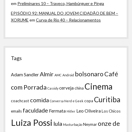
em
Preliminares 10 – Traveco, Hambúrguer e Pinga
EPISÓDIO 92: MANUAL DO JOVEM CIDADÃO DE BEM –
XORUME
em
Curva de Rio 40 – Relacionamentos
Tags
bolsonaro
Café
Almir
Adam Sandler
AMC
Android
Cinema
com Porrada
cerveja
china
Cassidy
Curitiba
comida
coachcast
copa
Conversa Nerd e Geek
faculdade
Fermata
Leo Oliveira
emails
Los Chicos
Hitler
Luiza Possi
onze de
lula
Neymar
Masturbação