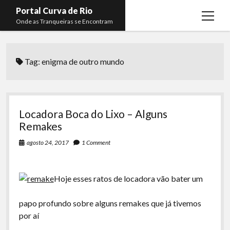
Portal Curva de Rio
open
Onde as Tranqueiras se Encontram
menu
Podcasts
open
menu
Tag:
enigma de outro mundo
Membros
Curva de Rio
open
menu
Curva Belas Artes
Almir Ribeiro
twitter
facebook
instagram
youtube
rss
email
telegram
Curva Classics
Felype Silva
Locadora Boca do Lixo – Alguns
Komos
Lucas Oliveira
Remakes
La Siesta Podcast
Kaique Xavier
agosto 24, 2017
1 Comment
Boca do Lixo
Mateus Mantoan
Hoje esses ratos de locadora vão bater um
Rachão na Beira do RIo
Rafael Almeida
Arquivo CDR
papo profundo sobre alguns remakes que já tivemos
por aí
Papo Tranqueira