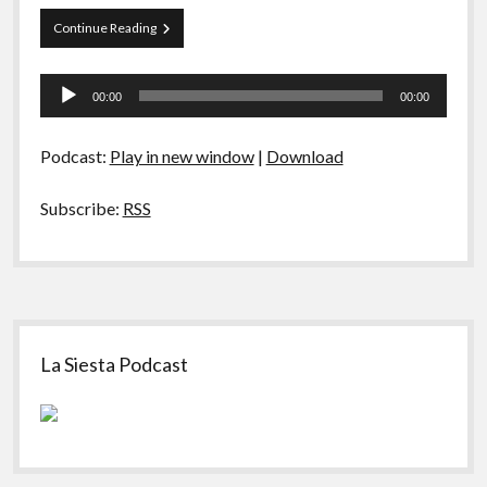
A Ripa É a Lei
Locadora
Continue Reading
Especiais
Boca
do
Tocador
Preliminares
Lixo
00:00
00:00
–
de
Alguns
áudio
Remakes
Podcast:
Play in new window
|
Download
Subscribe:
RSS
Sidebar
La Siesta Podcast