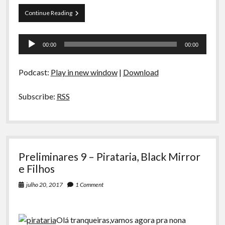
A Ripa É a Lei
Locadora
Continue Reading
Especiais
Boca
do
Tocador
Preliminares
Lixo
00:00
00:00
–
de
Alguns
áudio
Remakes
Podcast:
Play in new window
|
Download
Subscribe:
RSS
Preliminares 9 – Pirataria, Black Mirror
e Filhos
julho 20, 2017
1 Comment
Olá tranqueiras,vamos agora pra nona