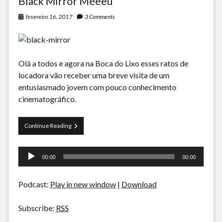
Black Mirror Meeeu
fevereiro 16, 2017
3 Comments
Olá a todos e agora na Boca do Lixo esses ratos de
locadora vão receber uma breve visita de um
entusiasmado jovem com pouco conhecimento
cinematográfico.
Locadora
Continue Reading
Boca
do
Tocador
Lixo
00:00
00:00
–
de
Isso
áudio
é
Podcast:
Play in new window
|
Download
Muito
Black
Mirror
Subscribe:
RSS
Meeeu