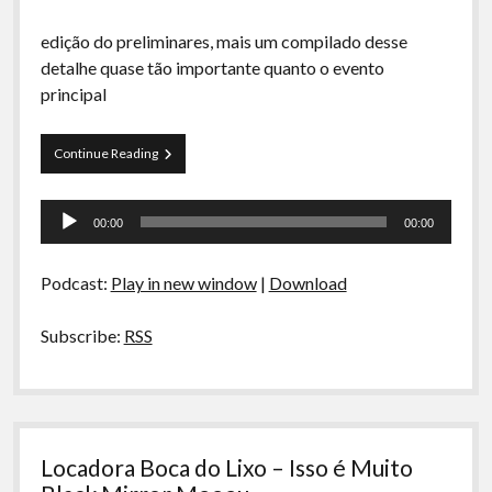
edição do preliminares, mais um compilado desse
detalhe quase tão importante quanto o evento
principal
Preliminares
Continue Reading
9
–
Tocador
Pirataria,
00:00
00:00
Black
de
Mirror
áudio
e
Podcast:
Play in new window
|
Download
Filhos
Subscribe:
RSS
Locadora Boca do Lixo – Isso é Muito