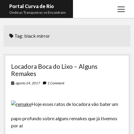
Portal Curva de Rio
open
Onde as Tranqueiras se Encontram
menu
Podcasts
open
menu
Tag:
black mirror
Membros
Curva de Rio
open
menu
Curva Belas Artes
Almir Ribeiro
twitter
facebook
instagram
youtube
rss
email
telegram
Curva Classics
Felype Silva
Locadora Boca do Lixo – Alguns
Komos
Lucas Oliveira
Remakes
La Siesta Podcast
Kaique Xavier
agosto 24, 2017
1 Comment
Boca do Lixo
Mateus Mantoan
Hoje esses ratos de locadora vão bater um
Rachão na Beira do RIo
Rafael Almeida
Arquivo CDR
papo profundo sobre alguns remakes que já tivemos
por aí
Papo Tranqueira