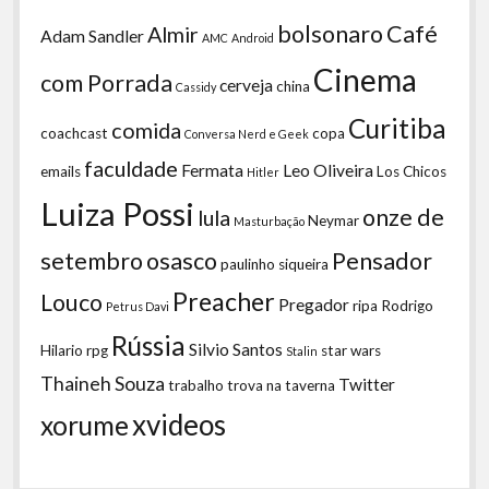
bolsonaro
Café
Almir
Adam Sandler
AMC
Android
Cinema
com Porrada
cerveja
china
Cassidy
Curitiba
comida
coachcast
copa
Conversa Nerd e Geek
faculdade
Fermata
Leo Oliveira
emails
Los Chicos
Hitler
Luiza Possi
onze de
lula
Neymar
Masturbação
setembro
osasco
Pensador
paulinho siqueira
Preacher
Louco
Pregador
ripa
Rodrigo
Petrus Davi
Rússia
Silvio Santos
Hilario
rpg
star wars
Stalin
Thaineh Souza
Twitter
trabalho
trova na taverna
xvideos
xorume