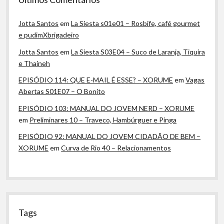
Jotta Santos
em
La Siesta s01e01 – Rosbife, café gourmet
e pudimXbrigadeiro
Jotta Santos
em
La Siesta S03E04 – Suco de Laranja, Tiquira
e Thaineh
EPISÓDIO 114: QUE E-MAIL É ESSE? – XORUME
em
Vagas
Abertas S01E07 – O Bonito
EPISÓDIO 103: MANUAL DO JOVEM NERD – XORUME
em
Preliminares 10 – Traveco, Hambúrguer e Pinga
EPISÓDIO 92: MANUAL DO JOVEM CIDADÃO DE BEM –
XORUME
em
Curva de Rio 40 – Relacionamentos
Tags