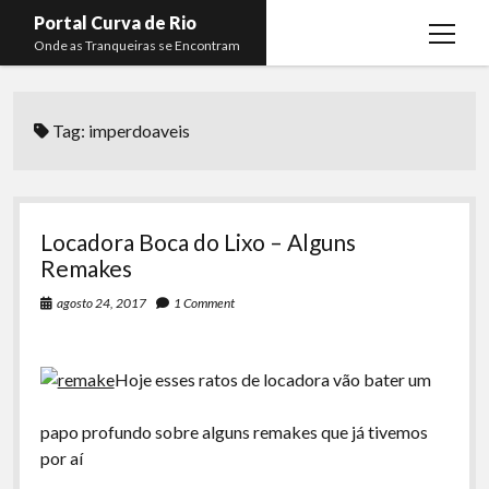
Portal Curva de Rio
open
Onde as Tranqueiras se Encontram
menu
Podcasts
open
menu
Tag:
imperdoaveis
Membros
Curva de Rio
open
menu
Curva Belas Artes
Almir Ribeiro
twitter
facebook
instagram
youtube
rss
email
telegram
Curva Classics
Felype Silva
Locadora Boca do Lixo – Alguns
Komos
Lucas Oliveira
Remakes
La Siesta Podcast
Kaique Xavier
agosto 24, 2017
1 Comment
Boca do Lixo
Mateus Mantoan
Hoje esses ratos de locadora vão bater um
Rachão na Beira do RIo
Rafael Almeida
Arquivo CDR
papo profundo sobre alguns remakes que já tivemos
por aí
Papo Tranqueira