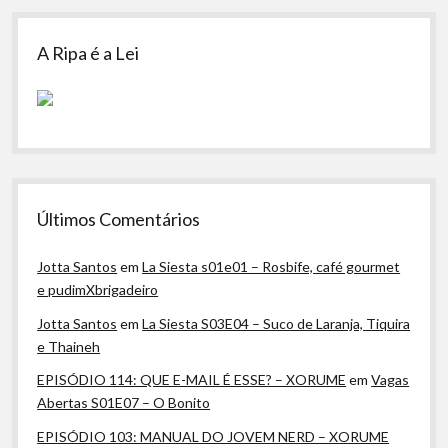
A Ripa é a Lei
Últimos Comentários
Jotta Santos
em
La Siesta s01e01 – Rosbife, café gourmet
e pudimXbrigadeiro
Jotta Santos
em
La Siesta S03E04 – Suco de Laranja, Tiquira
e Thaineh
EPISÓDIO 114: QUE E-MAIL É ESSE? – XORUME
em
Vagas
Abertas S01E07 – O Bonito
EPISÓDIO 103: MANUAL DO JOVEM NERD – XORUME