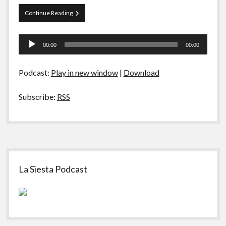
A Ripa É a Lei
Locadora
Continue Reading
Especiais
Boca
do
Tocador
Preliminares
Lixo
00:00
00:00
–
de
Alguns
áudio
Remakes
Podcast:
Play in new window
|
Download
Subscribe:
RSS
Sidebar
La Siesta Podcast