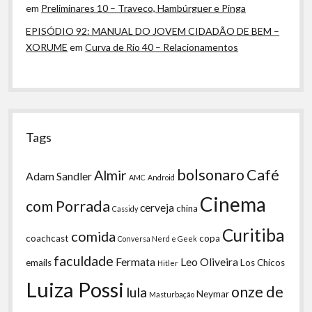
em
Preliminares 10 – Traveco, Hambúrguer e Pinga
EPISÓDIO 92: MANUAL DO JOVEM CIDADÃO DE BEM –
XORUME
em
Curva de Rio 40 – Relacionamentos
Tags
bolsonaro
Café
Almir
Adam Sandler
AMC
Android
Cinema
com Porrada
cerveja
china
Cassidy
Curitiba
comida
coachcast
copa
Conversa Nerd e Geek
faculdade
Fermata
Leo Oliveira
emails
Los Chicos
Hitler
Luiza Possi
onze de
lula
Neymar
Masturbação