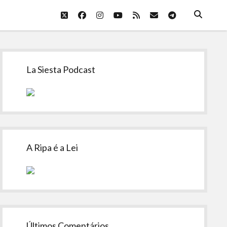
twitter
facebook
instagram
youtube
rss
email
telegram
Sidebar
La Siesta Podcast
A Ripa é a Lei
Últimos Comentários