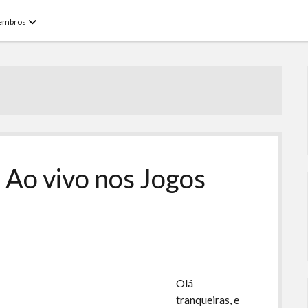
open
embros
menu
 Ao vivo nos Jogos
Olá
tranqueiras, e