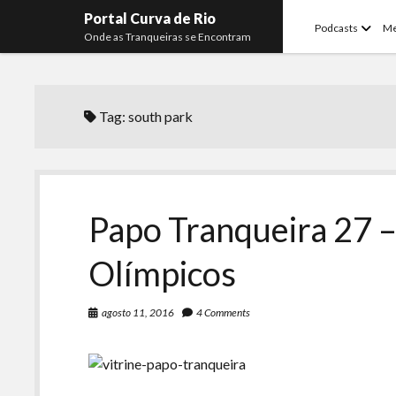
Portal Curva de Rio
open
Podcasts
M
Onde as Tranqueiras se Encontram
menu
Tag:
south park
Papo Tranqueira 27 –
Olímpicos
agosto 11, 2016
4 Comments