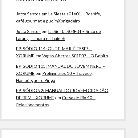
Jotta Santos
em
La Siesta s01e01 – Rosbife,
café gourmet e pudimXbrigadeiro
Jotta Santos
em
La Siesta S03E04 – Suco de
Laranja, Tiquira e Thaineh
EPISÓDIO 114: QUE E-MAIL É ESSE? –
XORUME
em
Vagas Abertas S01E07 – O Bonito
EPISÓDIO 103: MANUAL DO JOVEM NERD –
XORUME
em
Preliminares 10 – Traveco,
Hambúrguer e Pinga
EPISÓDIO 92: MANUAL DO JOVEM CIDADÃO
DE BEM – XORUME
em
Curva de Rio 40 –
Relacionamentos