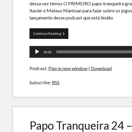
dessa vez temos O PRIMEIRO papo tranqueira gra
Xavier e Mateus Mantoan para falar sobre os jogos
lançamente desse podcast que está lindão
Papo
Continue Reading
Tranqueira
27
Tocador
–
00:00
Ao
de
vivo
áudio
nos
Podcast:
Play in new window
|
Download
Jogos
Olímpicos
Subscribe:
RSS
Papo Tranqueira 24 –