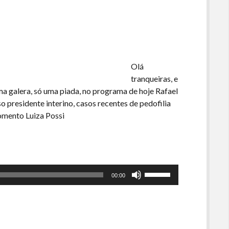
o
volume.
Olá
tranqueiras, e
ma galera, só uma piada, no programa de hoje Rafael
 presidente interino, casos recentes de pedofilia
Momento Luiza Possi
Use
00:00
as
setas
para
cima