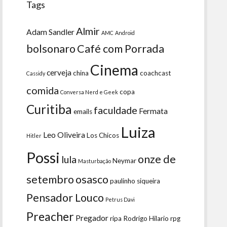
Tags
Almir
Adam Sandler
AMC
Android
bolsonaro
Café com Porrada
Cinema
cerveja
china
coachcast
Cassidy
comida
copa
Conversa Nerd e Geek
Curitiba
faculdade
Fermata
emails
Luiza
Leo Oliveira
Los Chicos
Hitler
Possi
onze de
lula
Neymar
Masturbação
setembro
osasco
paulinho siqueira
Pensador Louco
Petrus Davi
Preacher
Pregador
ripa
Rodrigo Hilario
rpg