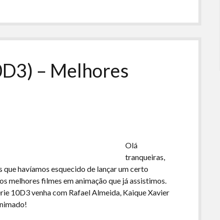
ou
para
baixo
para
aumentar
ou
10D3) – Melhores
diminuir
o
volume.
Olá
tranqueiras,
s que havíamos esquecido de lançar um certo
s melhores filmes em animação que já assistimos.
 Série 10D3 venha com Rafael Almeida, Kaique Xavier
animado!