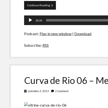
Curva
Continue Reading
de
Rio
Tocador
22
00:00
–
de
(10D3)
áudio
–
Podcast:
Play in new window
|
Download
Melhores
Animações
Subscribe:
RSS
Curva de Rio 06 – Me
setembro 3, 2015
1 Comment