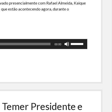
vado presencialmente com Rafael Almeida, Kaique
 que estão acontecendo agora, durante o
Use
00:00
as
setas
para
cima
ou
para
baixo
para
aumentar
ou
 Temer Presidente e
diminuir