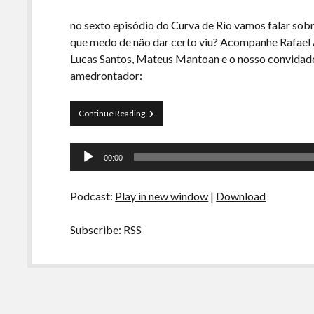
no sexto episódio do Curva de Rio vamos falar sob
que medo de não dar certo viu? Acompanhe Rafael Al
Lucas Santos, Mateus Mantoan e o nosso convidad
amedrontador:
Curva
Continue Reading
de
Rio
Tocador
06
00:00
–
de
Medo
áudio
Vol
Podcast:
Play in new window
|
Download
1
Subscribe:
RSS