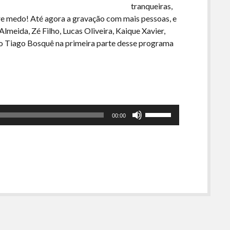
tranqueiras,
re medo! Até agora a gravação com mais pessoas, e
meida, Zé Filho, Lucas Oliveira, Kaique Xavier,
o Tiago Bosquê na primeira parte desse programa
Use
00:00
as
setas
para
cima
ou
para
baixo
para
aumentar