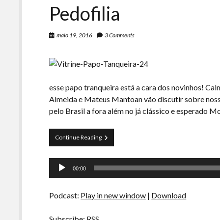
Pedofilia
maio 19, 2016
3 Comments
esse papo tranqueira está a cara dos novinhos! Cal
Almeida e Mateus Mantoan vão discutir sobre nosso
pelo Brasil a fora além no já clássico e esperado 
Papo
Continue Reading
Tranqueira
24
Tocador
–
00:00
Temer
de
Presidente
áudio
e
Podcast:
Play in new window
|
Download
Pedofilia
Subscribe:
RSS