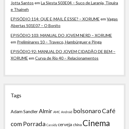
Jotta Santos
em
La Siesta S03E04 – Suco de Laranja, Tiquira
e Thaineh
EPISÓDIO 114: QUE E-MAIL É ESSE? – XORUME
em
Vagas
Abertas S01E07 – O Bonito
EPISÓDIO 103: MANUAL DO JOVEM NERD – XORUME
em
Preliminares 10 – Traveco, Hambúrguer e Pinga
EPISÓDIO 92: MANUAL DO JOVEM CIDADÃO DE BEM –
XORUME
em
Curva de Rio 40 – Relacionamentos
Tags
bolsonaro
Café
Almir
Adam Sandler
AMC
Android
Cinema
com Porrada
cerveja
china
Cassidy