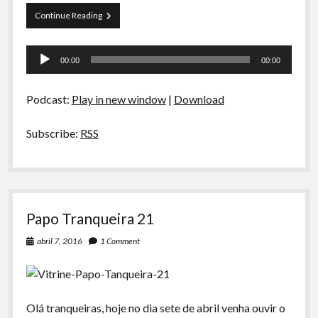
Curva
Continue Reading
de
Rio
Tocador
22
00:00
00:00
–
de
(10D3)
áudio
–
Podcast:
Play in new window
|
Download
Melhores
Animações
Subscribe:
RSS
Papo Tranqueira 21
abril 7, 2016
1 Comment
Olá tranqueiras, hoje no dia sete de abril venha ouvir o