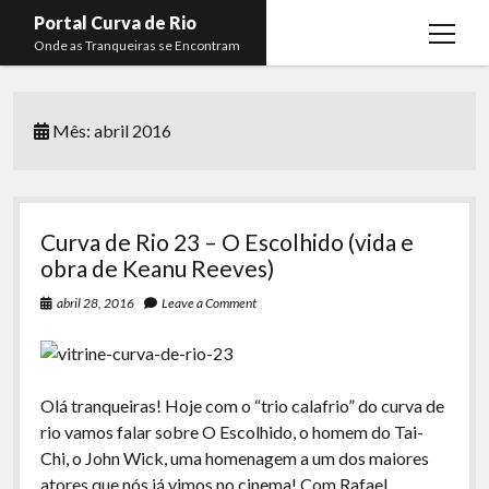
Portal Curva de Rio
open
Onde as Tranqueiras se Encontram
menu
Podcasts
open
menu
Mês:
abril 2016
Membros
Curva de Rio
open
menu
Curva Belas Artes
Almir Ribeiro
twitter
facebook
instagram
youtube
rss
email
telegram
Curva Classics
Felype Silva
Curva de Rio 23 – O Escolhido (vida e
Komos
Lucas Oliveira
obra de Keanu Reeves)
La Siesta Podcast
Kaique Xavier
abril 28, 2016
Leave a Comment
Boca do Lixo
Mateus Mantoan
Rachão na Beira do RIo
Rafael Almeida
Olá tranqueiras! Hoje com o “trio calafrio” do curva de
Arquivo CDR
rio vamos falar sobre O Escolhido, o homem do Tai-
Chi, o John Wick, uma homenagem a um dos maiores
Papo Tranqueira
atores que nós já vimos no cinema! Com Rafael