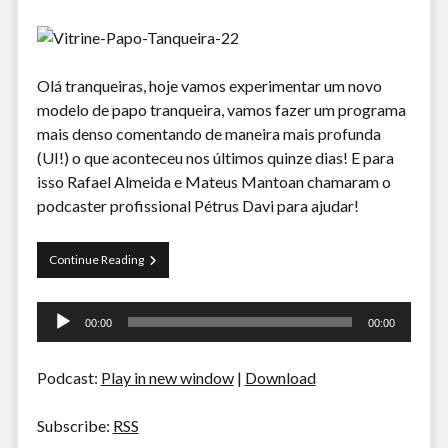
Olá tranqueiras, hoje vamos experimentar um novo
modelo de papo tranqueira, vamos fazer um programa
mais denso comentando de maneira mais profunda
(UI!) o que aconteceu nos últimos quinze dias! E para
isso Rafael Almeida e Mateus Mantoan chamaram o
podcaster profissional Pétrus Davi para ajudar!
PT
Continue Reading
22
–
Tocador
ImPêssegoMenta,
00:00
00:00
Limite
de
de
áudio
tráfego
Podcast:
Play in new window
|
Download
e
Luiza
Possi
Subscribe:
RSS
na