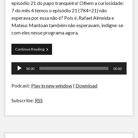
episódio 21 do papo tranqueira! Olhem a curiosidade:
7 do mês 4 temos o episódio 21 (7X4=21) não
esperava por essa não é? Pois é, Rafael Almeida e
Mateus Mantoan também não esperavam, indigne-se
com eles nesse programa agora.
Papo
Continue Reading
Tranqueira
21
Tocador
00:00
00:00
de
áudio
Podcast:
Play in new window
|
Download
Subscribe:
RSS
Sidebar