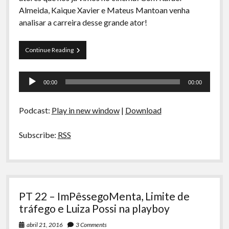
A Ripa É a Lei
Almeida, Kaique Xavier e Mateus Mantoan venha
analisar a carreira desse grande ator!
Especiais
Preliminares
Curva
Continue Reading
de
Rio
Tocador
23
00:00
00:00
–
de
O
áudio
Escolhido
Podcast:
Play in new window
|
Download
(vida
e
obra
Subscribe:
RSS
de
Keanu
Reeves)
PT 22 – ImPêssegoMenta, Limite de
tráfego e Luiza Possi na playboy
abril 21, 2016
3 Comments