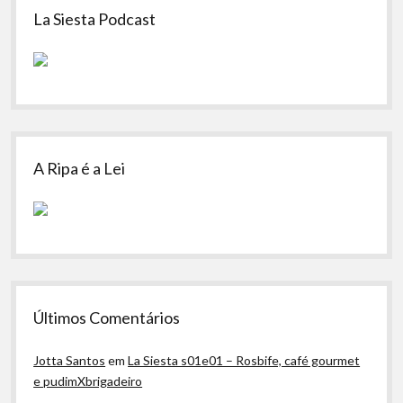
La Siesta Podcast
A Ripa é a Lei
Últimos Comentários
Jotta Santos
em
La Siesta s01e01 – Rosbife, café gourmet
e pudimXbrigadeiro