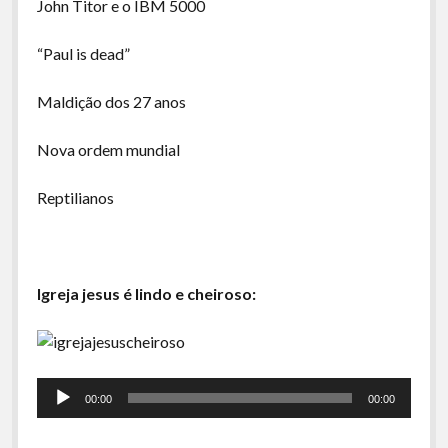
John Titor e o IBM 5000
“Paul is dead”
Maldição dos 27 anos
Nova ordem mundial
Reptilianos
Igreja jesus é lindo e cheiroso:
T
d
á
00:00
00:00