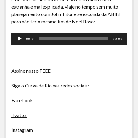
A Ripa É a Lei
estranha e mal explicada, viaje no tempo sem muito
Especiais
planejamento com John Titor e se esconda da ABIN
para não ter o mesmo fim de Noel Rosa:
Preliminares
Tocador
00:00
00:00
de
áudio
Assine nosso
FEED
Siga o Curva de Rio nas redes sociais:
Facebook
Twitter
Instagram