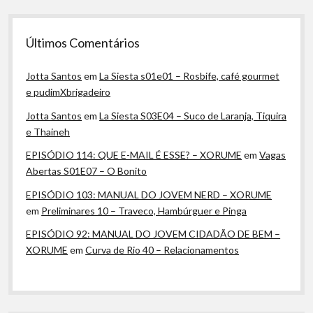
Últimos Comentários
Jotta Santos
em
La Siesta s01e01 – Rosbife, café gourmet
e pudimXbrigadeiro
Jotta Santos
em
La Siesta S03E04 – Suco de Laranja, Tiquira
e Thaineh
EPISÓDIO 114: QUE E-MAIL É ESSE? – XORUME
em
Vagas
Abertas S01E07 – O Bonito
EPISÓDIO 103: MANUAL DO JOVEM NERD – XORUME
em
Preliminares 10 – Traveco, Hambúrguer e Pinga
EPISÓDIO 92: MANUAL DO JOVEM CIDADÃO DE BEM –
XORUME
em
Curva de Rio 40 – Relacionamentos