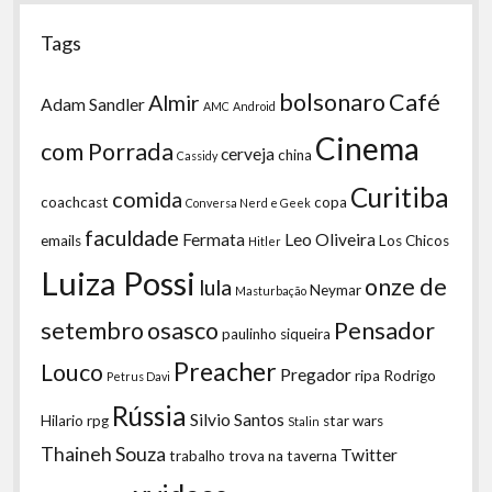
Tags
bolsonaro
Café
Almir
Adam Sandler
AMC
Android
Cinema
com Porrada
cerveja
china
Cassidy
Curitiba
comida
coachcast
copa
Conversa Nerd e Geek
faculdade
Fermata
Leo Oliveira
emails
Los Chicos
Hitler
Luiza Possi
onze de
lula
Neymar
Masturbação
setembro
osasco
Pensador
paulinho siqueira
Preacher
Louco
Pregador
ripa
Rodrigo
Petrus Davi
Rússia
Silvio Santos
Hilario
rpg
star wars
Stalin
Thaineh Souza
Twitter
trabalho
trova na taverna