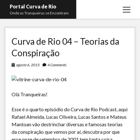
Portal Curva de Rio
open
Onde as Tranqueiras se Encontram
menu
Podcasts
open
menu
Curva de Rio 04 – Teorias da
Membros
Curva de Rio
open
menu
Conspiração
Curva Belas Artes
Almir Ribeiro
twitter
facebook
instagram
youtube
rss
email
telegram
Curva Classics
Felype Silva
agosto 6, 2015
4 Comments
Komos
Lucas Oliveira
La Siesta Podcast
Kaique Xavier
Olá Tranqueiras!
Boca do Lixo
Mateus Mantoan
Rachão na Beira do RIo
Esse é o quarto episódio do Curva de Rio Podcast, aqui
Rafael Almeida
Rafael Almeida, Lucas Oliveira, Lucas Santos e Mateus
Arquivo CDR
Mantoan vão destrinchar diversas e famosas teorias
Papo Tranqueira
da conspiração que vemos por aí, descubra por que
esse onze de setembro de 2001 tem tanta coisa