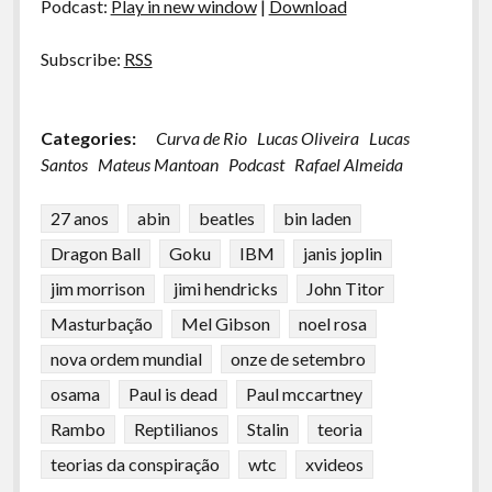
Podcast:
Play in new window
|
Download
Subscribe:
RSS
Categories:
Curva de Rio
Lucas Oliveira
Lucas
Santos
Mateus Mantoan
Podcast
Rafael Almeida
27 anos
abin
beatles
bin laden
Dragon Ball
Goku
IBM
janis joplin
jim morrison
jimi hendricks
John Titor
Masturbação
Mel Gibson
noel rosa
nova ordem mundial
onze de setembro
osama
Paul is dead
Paul mccartney
Rambo
Reptilianos
Stalin
teoria
teorias da conspiração
wtc
xvideos