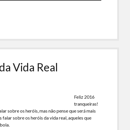
setas
para
cima
ou
para
baixo
para
aumentar
ou
 da Vida Real
diminuir
o
volume.
Feliz 2016
tranqueiras!
r sobre os heróis, mas não pense que será mais
falar sobre os heróis da vida real, aqueles que
bola.