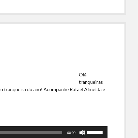
ou
para
baixo
para
aumentar
ou
diminuir
o
volume.
Olá
tranqueiras
po tranqueira do ano! Acompanhe Rafael Almeida e
Use
00:00
as