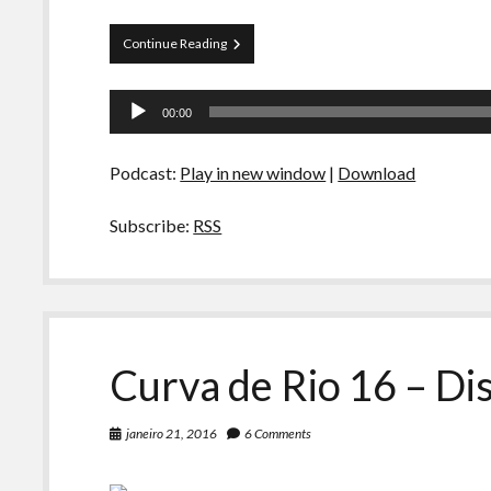
Papo
Continue Reading
Tranqueira
16
Tocador
00:00
de
áudio
Podcast:
Play in new window
|
Download
Subscribe:
RSS
Curva de Rio 16 – Di
janeiro 21, 2016
6 Comments