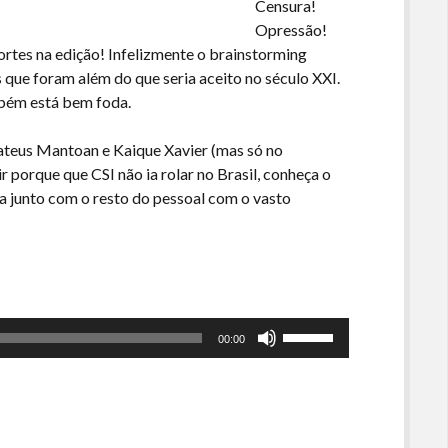
Censura!
Opressão!
cortes na edição! Infelizmente o brainstorming
ue foram além do que seria aceito no século XXI.
mbém está bem foda.
ateus Mantoan e Kaique Xavier (mas só no
 porque que CSI não ia rolar no Brasil, conheça o
 junto com o resto do pessoal com o vasto
Use
00:00
as
setas
para
cima