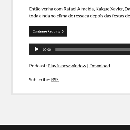
Então venha com Rafael Almeida, Kaique Xavier, D
toda ainda no clima de ressaca depois das festas de
Episódio
Continue Reading
15
–
Tocador
Heróis
00:00
da
de
Vida
áudio
Real
Podcast:
Play in new window
|
Download
Subscribe:
RSS