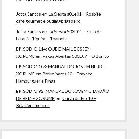
Jotta Santos
em
La Siesta s01e01 – Rosbife,
café gourmet e pudimXbrigadeiro
Jotta Santos
em
La Siesta S03E04 – Suco de
Laranja, Tiquira e Thaineh
EPISÓDIO 114: QUE E-MAIL É ESSE? –
XORUME
em
Vagas Abertas S01E07 – O Bonito
EPISÓDIO 103: MANUAL DO JOVEM NERD –
XORUME
em
Preliminares 10 – Traveco,
Hambúrguer e Pinga
EPISÓDIO 92: MANUAL DO JOVEM CIDADÃO
DE BEM – XORUME
em
Curva de Rio 40 –
Relacionamentos