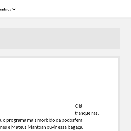
open
embros
menu
Olá
tranqueiras,
ra, o programa mais morbido da podosfera
Nunes e Mateus Mantoan ouvir essa bagaça.