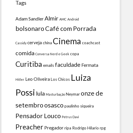
Tags
Almir
Adam Sandler
AMC
Android
bolsonaro
Café com Porrada
Cinema
cerveja
china
coachcast
Cassidy
comida
copa
Conversa Nerd e Geek
Curitiba
faculdade
Fermata
emails
Luiza
Leo Oliveira
Los Chicos
Hitler
Possi
onze de
lula
Neymar
Masturbação
setembro
osasco
paulinho siqueira
Pensador Louco
Petrus Davi
Preacher
Pregador
ripa
Rodrigo Hilario
rpg