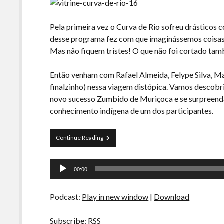
Pela primeira vez o Curva de Rio sofreu drásticos 
desse programa fez com que imaginássemos coisas q
Mas não fiquem tristes! O que não foi cortado ta
Então venham com Rafael Almeida, Felype Silva, M
finalzinho) nessa viagem distópica. Vamos descobrir
novo sucesso Zumbido de Muriçoca e se surpreenda
conhecimento indígena de um dos participantes.
Curva
Continue Reading
de
Rio
Tocador
16
00:00
–
de
Distopias
áudio
Tranqueiras
Podcast:
Play in new window
|
Download
Subscribe:
RSS