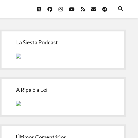
twitter
facebook
instagram
youtube
rss
email
telegram
Sidebar
La Siesta Podcast
A Ripa é a Lei
Últimos Comentários