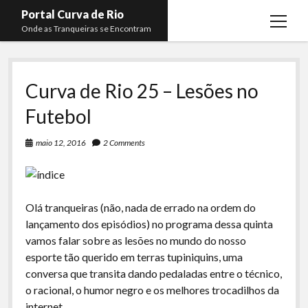
Portal Curva de Rio
open
Onde as Tranqueiras se Encontram
menu
Podcasts
open
menu
Curva de Rio 25 – Lesões no
Membros
Curva de Rio
open
menu
Futebol
Curva Belas Artes
Almir Ribeiro
twitter
facebook
instagram
youtube
rss
email
telegram
Curva Classics
Felype Silva
maio 12, 2016
2 Comments
Komos
Lucas Oliveira
La Siesta Podcast
Kaique Xavier
Olá tranqueiras (não, nada de errado na ordem do
Boca do Lixo
Mateus Mantoan
lançamento dos episódios) no programa dessa quinta
Rachão na Beira do RIo
vamos falar sobre as lesões no mundo do nosso
Rafael Almeida
esporte tão querido em terras tupiniquins, uma
Arquivo CDR
conversa que transita dando pedaladas entre o técnico,
Papo Tranqueira
o racional, o humor negro e os melhores trocadilhos da
internet.