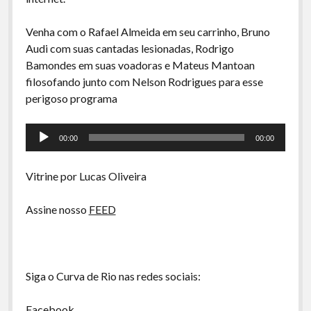
A Ripa É a Lei
Especiais
Venha com o Rafael Almeida em seu carrinho, Bruno
Audi com suas cantadas lesionadas, Rodrigo
Preliminares
Bamondes em suas voadoras e Mateus Mantoan
filosofando junto com Nelson Rodrigues para esse
perigoso programa
Tocador
00:00
00:00
de
áudio
Vitrine por Lucas Oliveira
Assine nosso
FEED
Siga o Curva de Rio nas redes sociais:
Facebook