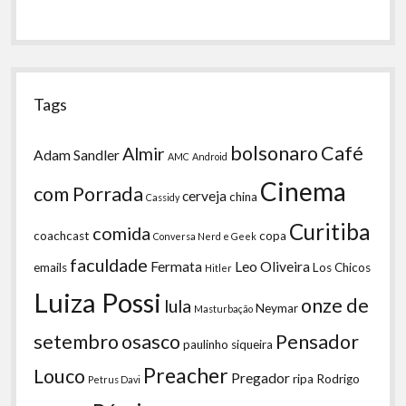
Tags
bolsonaro
Café
Almir
Adam Sandler
AMC
Android
Cinema
com Porrada
cerveja
china
Cassidy
Curitiba
comida
coachcast
copa
Conversa Nerd e Geek
faculdade
Fermata
Leo Oliveira
emails
Los Chicos
Hitler
Luiza Possi
onze de
lula
Neymar
Masturbação
setembro
osasco
Pensador
paulinho siqueira
Preacher
Louco
Pregador
ripa
Rodrigo
Petrus Davi