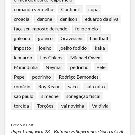
comando vermelho
Confianti
copa
croacia
danone
denilson
eduardo da silva
faça seu imposto de rende
felipe melo
galeano
goleiro
Gravessen
handball
imposto
joelho
joelho fodido
kaka
leonardo
Los Chicos
Michael Owen
Mirandinha
Neymar
pedrinho
Pelé
Pepe
podrinho
Rodrigo Bamondes
romário
Roy Keane
saco
salto alto
sao paulo
simeone
sonegação fiscal
torcida
Torções
vai novinha
Valdivia
Previous Post
Papo Tranqueira 23 – Batman vs Superman e Guerra Civil