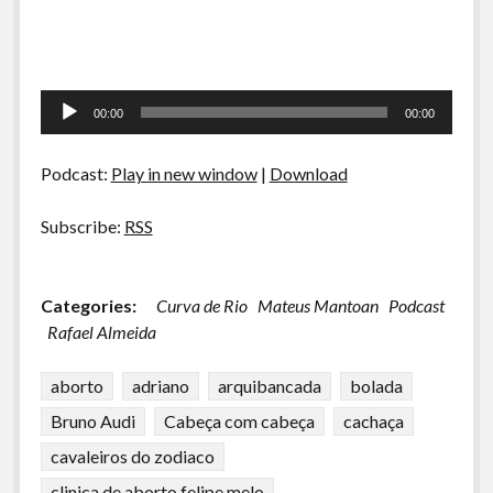
Tocador
00:00
00:00
de
áudio
Podcast:
Play in new window
|
Download
Subscribe:
RSS
Categories:
Curva de Rio
Mateus Mantoan
Podcast
Rafael Almeida
aborto
adriano
arquibancada
bolada
Bruno Audi
Cabeça com cabeça
cachaça
cavaleiros do zodiaco
clinica de aborto felipe melo