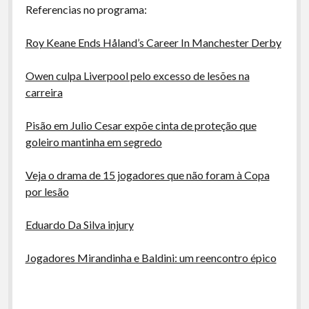
Referencias no programa:
Roy Keane Ends Håland’s Career In Manchester Derby
Owen culpa Liverpool pelo excesso de lesões na
carreira
Pisão em Julio Cesar expõe cinta de proteção que
goleiro mantinha em segredo
Veja o drama de 15 jogadores que não foram à Copa
por lesão
Eduardo Da Silva injury
Jogadores Mirandinha e Baldini: um reencontro épico