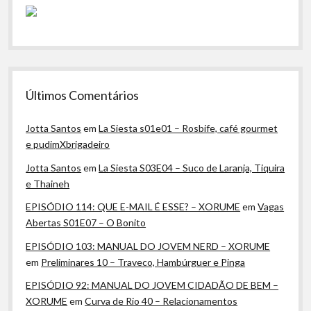
Últimos Comentários
Jotta Santos
em
La Siesta s01e01 – Rosbife, café gourmet
e pudimXbrigadeiro
Jotta Santos
em
La Siesta S03E04 – Suco de Laranja, Tiquira
e Thaineh
EPISÓDIO 114: QUE E-MAIL É ESSE? – XORUME
em
Vagas
Abertas S01E07 – O Bonito
EPISÓDIO 103: MANUAL DO JOVEM NERD – XORUME
em
Preliminares 10 – Traveco, Hambúrguer e Pinga
EPISÓDIO 92: MANUAL DO JOVEM CIDADÃO DE BEM –
XORUME
em
Curva de Rio 40 – Relacionamentos