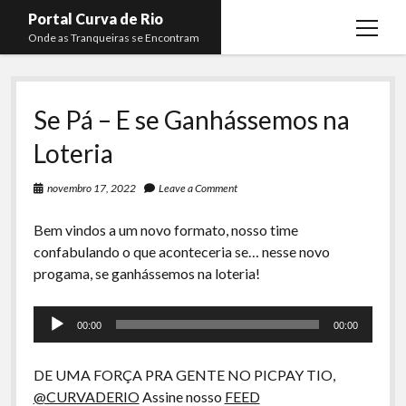
Portal Curva de Rio
open
Onde as Tranqueiras se Encontram
menu
Podcasts
open
menu
Se Pá – E se Ganhássemos na
Membros
Curva de Rio
open
menu
Loteria
Curva Belas Artes
Almir Ribeiro
twitter
facebook
instagram
youtube
rss
email
telegram
Curva Classics
Felype Silva
novembro 17, 2022
Leave a Comment
Komos
Lucas Oliveira
Bem vindos a um novo formato, nosso time
La Siesta Podcast
confabulando o que aconteceria se… nesse novo
Kaique Xavier
progama, se ganhássemos na loteria!
Boca do Lixo
Mateus Mantoan
Tocador
Rachão na Beira do RIo
Rafael Almeida
00:00
00:00
de
Arquivo CDR
áudio
DE UMA FORÇA PRA GENTE NO PICPAY TIO,
Papo Tranqueira
@CURVADERIO
Assine nosso
FEED