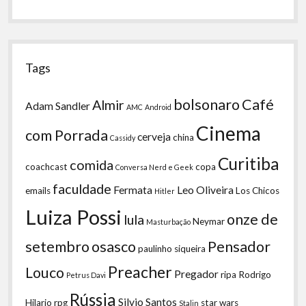
Tags
bolsonaro
Café
Almir
Adam Sandler
AMC
Android
Cinema
com Porrada
cerveja
china
Cassidy
Curitiba
comida
coachcast
copa
Conversa Nerd e Geek
faculdade
Fermata
Leo Oliveira
emails
Los Chicos
Hitler
Luiza Possi
onze de
lula
Neymar
Masturbação
setembro
osasco
Pensador
paulinho siqueira
Preacher
Louco
Pregador
ripa
Rodrigo
Petrus Davi
Rússia
Silvio Santos
Hilario
rpg
star wars
Stalin