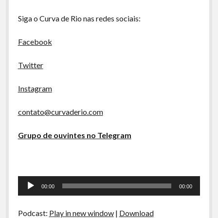
A Ripa É a Lei
Siga o Curva de Rio nas redes sociais:
Especiais
Preliminares
Facebook
Twitter
Instagram
contato@curvaderio.com
Grupo de ouvintes no Telegram
Tocador
00:00
00:00
de
áudio
Podcast:
Play in new window
|
Download