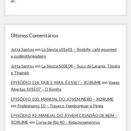
Últimos Comentários
Jotta Santos
em
La Siesta s01e01 – Rosbife, café gourmet
e pudimXbrigadeiro
Jotta Santos
em
La Siesta S03E04 – Suco de Laranja, Tiquira
e Thaineh
EPISÓDIO 114: QUE E-MAIL É ESSE? – XORUME
em
Vagas
Abertas S01E07 – O Bonito
EPISÓDIO 103: MANUAL DO JOVEM NERD – XORUME
em
Preliminares 10 – Traveco, Hambúrguer e Pinga
EPISÓDIO 92: MANUAL DO JOVEM CIDADÃO DE BEM –
XORUME
em
Curva de Rio 40 – Relacionamentos