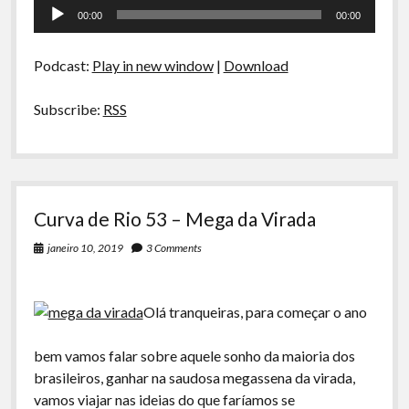
Tocador
A Ripa É a Lei
E
00:00
00:00
se
de
Especiais
Ganhássemos
áudio
na
Podcast:
Play in new window
|
Download
Preliminares
Loteria
Subscribe:
RSS
Curva de Rio 53 – Mega da Virada
janeiro 10, 2019
3 Comments
Olá tranqueiras, para começar o ano
bem vamos falar sobre aquele sonho da maioria dos
brasileiros, ganhar na saudosa megassena da virada,
vamos viajar nas ideias do que faríamos se