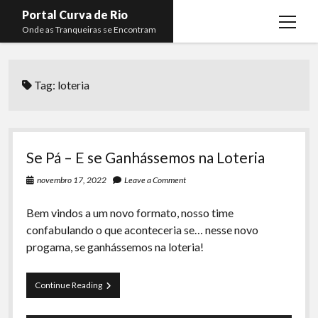
Portal Curva de Rio
open
Onde as Tranqueiras se Encontram
menu
Podcasts
open
menu
Tag:
loteria
Membros
Curva de Rio
open
menu
Curva Belas Artes
Almir Ribeiro
twitter
facebook
instagram
youtube
rss
email
telegram
Curva Classics
Felype Silva
Se Pá – E se Ganhássemos na Loteria
Komos
Lucas Oliveira
novembro 17, 2022
Leave a Comment
La Siesta Podcast
Kaique Xavier
Bem vindos a um novo formato, nosso time
Boca do Lixo
Mateus Mantoan
confabulando o que aconteceria se… nesse novo
progama, se ganhássemos na loteria!
Rachão na Beira do RIo
Rafael Almeida
Arquivo CDR
Se
Continue Reading
Papo Tranqueira
Pá
–