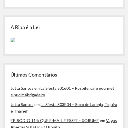
A Ripa é a Lei
Últimos Comentários
Jotta Santos
em
La Siesta s01e01 – Rosbife, café gourmet
e pudimXbrigadeiro
Jotta Santos
em
La Siesta S03E04 – Suco de Laranja, Tiquira
e Thaineh
EPISÓDIO 114: QUE E-MAIL É ESSE? – XORUME
em
Vagas
Abertas S01E07 – O Bonito