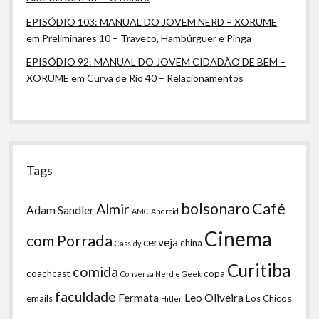
EPISÓDIO 103: MANUAL DO JOVEM NERD – XORUME
em
Preliminares 10 – Traveco, Hambúrguer e Pinga
EPISÓDIO 92: MANUAL DO JOVEM CIDADÃO DE BEM –
XORUME
em
Curva de Rio 40 – Relacionamentos
Tags
bolsonaro
Café
Almir
Adam Sandler
AMC
Android
Cinema
com Porrada
cerveja
china
Cassidy
Curitiba
comida
coachcast
copa
Conversa Nerd e Geek
faculdade
Fermata
Leo Oliveira
emails
Los Chicos
Hitler