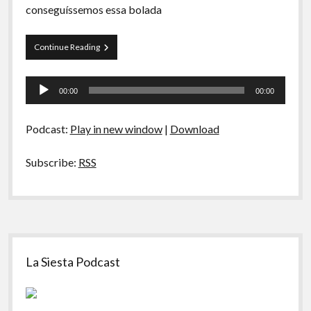
conseguíssemos essa bolada
Curva
Continue Reading
de
Rio
Tocador
53
00:00
00:00
–
de
Mega
áudio
da
Podcast:
Play in new window
|
Download
Virada
Subscribe:
RSS
Sidebar
La Siesta Podcast