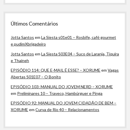
Últimos Comentários
Jotta Santos
em
La Siesta s01e01 – Rosbife, café gourmet
e pudimXbrigadeiro
Jotta Santos
em
La Siesta S03E04 – Suco de Laranja, Tiquira
e Thaineh
EPISÓDIO 114: QUE E-MAIL É ESSE? – XORUME
em
Vagas
Abertas S01E07 – O Bonito
EPISÓDIO 103: MANUAL DO JOVEM NERD – XORUME
em
Preliminares 10 – Traveco, Hambúrguer e Pinga
EPISÓDIO 92: MANUAL DO JOVEM CIDADÃO DE BEM –
XORUME
em
Curva de Rio 40 – Relacionamentos