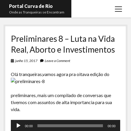
Portal Curva de Rio
open
Onde as Tranqueiras se Encontram
menu
Podcasts
open
menu
Preliminares 8 – Luta na Vida
Membros
Curva de Rio
open
menu
Real, Aborto e Investimentos
Curva Belas Artes
Almir Ribeiro
twitter
facebook
instagram
youtube
rss
email
telegram
Curva Classics
Felype Silva
junho 15, 2017
Leave a Comment
Komos
Lucas Oliveira
O
lá tranqueiras,vamos agora pra oitava edição do
La Siesta Podcast
Kaique Xavier
Boca do Lixo
Mateus Mantoan
preliminares, mais um compilado de conversas que
Rachão na Beira do RIo
tivemos com assuntos de alta importancia para sua
Rafael Almeida
vida.
Arquivo CDR
Tocador
Papo Tranqueira
00:00
00:00
de