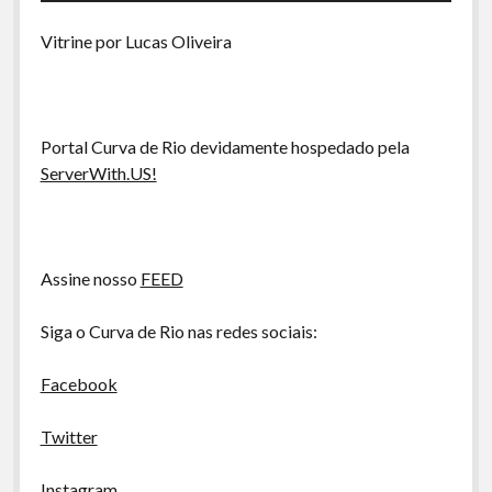
A Ripa É a Lei
áudio
Vitrine por Lucas Oliveira
Especiais
Preliminares
Portal Curva de Rio devidamente hospedado pela
ServerWith.US!
Assine nosso
FEED
Siga o Curva de Rio nas redes sociais:
Facebook
Twitter
Instagram