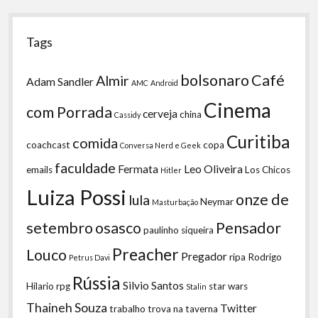
Tags
bolsonaro
Café
Almir
Adam Sandler
AMC
Android
Cinema
com Porrada
cerveja
china
Cassidy
Curitiba
comida
coachcast
copa
Conversa Nerd e Geek
faculdade
Fermata
Leo Oliveira
emails
Los Chicos
Hitler
Luiza Possi
onze de
lula
Neymar
Masturbação
setembro
osasco
Pensador
paulinho siqueira
Preacher
Louco
Pregador
ripa
Rodrigo
Petrus Davi
Rússia
Silvio Santos
Hilario
rpg
star wars
Stalin
Thaineh Souza
Twitter
trabalho
trova na taverna