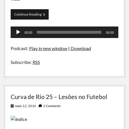
A Ripa É a Lei
Especiais
Preliminares
Continue Reading
8
Preliminares
–
Tocador
Luta
00:00
00:00
na
de
Vida
áudio
Real,
Podcast:
Play in new window
|
Download
Aborto
e
Investimentos
Subscribe:
RSS
Curva de Rio 25 – Lesões no Futebol
maio 12, 2016
2 Comments