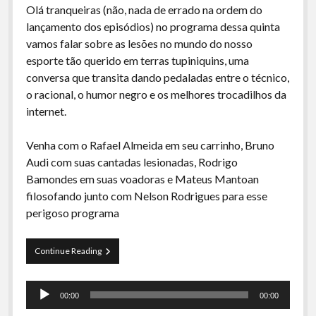
Olá tranqueiras (não, nada de errado na ordem do
lançamento dos episódios) no programa dessa quinta
vamos falar sobre as lesões no mundo do nosso
esporte tão querido em terras tupiniquins, uma
conversa que transita dando pedaladas entre o técnico,
o racional, o humor negro e os melhores trocadilhos da
internet.
Venha com o Rafael Almeida em seu carrinho, Bruno
Audi com suas cantadas lesionadas, Rodrigo
Bamondes em suas voadoras e Mateus Mantoan
filosofando junto com Nelson Rodrigues para esse
perigoso programa
Curva
Continue Reading
de
Rio
Tocador
25
00:00
00:00
–
de
Lesões