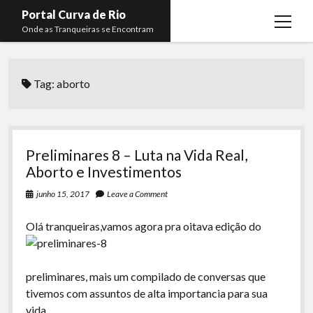
Portal Curva de Rio
open
Onde as Tranqueiras se Encontram
menu
Podcasts
open
menu
Tag:
aborto
Membros
Curva de Rio
open
menu
Curva Belas Artes
Almir Ribeiro
twitter
facebook
instagram
youtube
rss
email
telegram
Curva Classics
Felype Silva
Preliminares 8 – Luta na Vida Real,
Komos
Lucas Oliveira
Aborto e Investimentos
La Siesta Podcast
Kaique Xavier
junho 15, 2017
Leave a Comment
Boca do Lixo
Mateus Mantoan
O
lá tranqueiras,vamos agora pra oitava edição do
Rachão na Beira do RIo
Rafael Almeida
Arquivo CDR
preliminares, mais um compilado de conversas que
tivemos com assuntos de alta importancia para sua
Papo Tranqueira
vida.