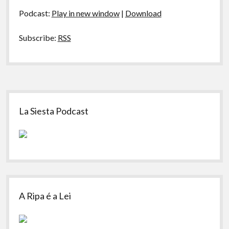
áudio
no
Podcast:
Play in new window
|
Download
Futebol
Subscribe:
RSS
Sidebar
La Siesta Podcast
A Ripa é a Lei