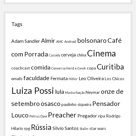
Tags
bolsonaro
Café
Almir
Adam Sandler
AMC
Android
Cinema
com Porrada
cerveja
china
Cassidy
Curitiba
comida
coachcast
copa
Conversa Nerd e Geek
faculdade
Fermata
Leo Oliveira
emails
Los Chicos
Hitler
Luiza Possi
onze de
lula
Neymar
Masturbação
setembro
osasco
Pensador
paulinho siqueira
Preacher
Louco
Pregador
ripa
Rodrigo
Petrus Davi
Rússia
Silvio Santos
Hilario
rpg
star wars
Stalin