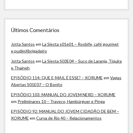
Últimos Comentários
Jotta Santos
em
La Siesta s01e01 – Rosbife, café gourmet
e pudimXbrigadeiro
Jotta Santos
em
La Siesta S03E04 – Suco de Laranja, Tiquira
e Thaineh
EPISÓDIO 114: QUE E-MAIL É ESSE? – XORUME
em
Vagas
Abertas S01E07 – O Bonito
EPISÓDIO 103: MANUAL DO JOVEM NERD – XORUME
em
Preliminares 10 – Traveco, Hambúrguer e Pinga
EPISÓDIO 92: MANUAL DO JOVEM CIDADÃO DE BEM –
XORUME
em
Curva de Rio 40 – Relacionamentos