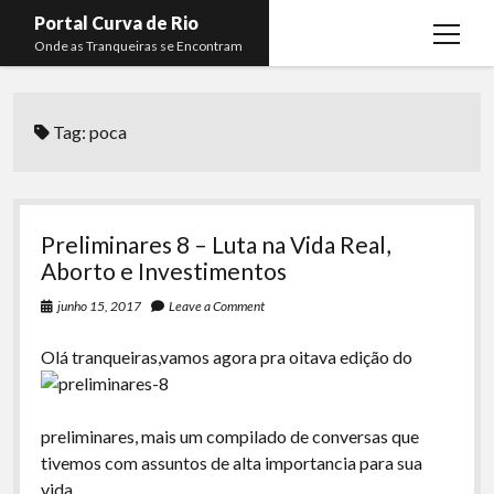
Portal Curva de Rio
open
Onde as Tranqueiras se Encontram
menu
Podcasts
open
menu
Tag:
poca
Membros
Curva de Rio
open
menu
Curva Belas Artes
Almir Ribeiro
twitter
facebook
instagram
youtube
rss
email
telegram
Curva Classics
Felype Silva
Preliminares 8 – Luta na Vida Real,
Komos
Lucas Oliveira
Aborto e Investimentos
La Siesta Podcast
Kaique Xavier
junho 15, 2017
Leave a Comment
Boca do Lixo
Mateus Mantoan
O
lá tranqueiras,vamos agora pra oitava edição do
Rachão na Beira do RIo
Rafael Almeida
Arquivo CDR
preliminares, mais um compilado de conversas que
tivemos com assuntos de alta importancia para sua
Papo Tranqueira
vida.