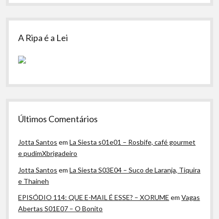
A Ripa é a Lei
Últimos Comentários
Jotta Santos
em
La Siesta s01e01 – Rosbife, café gourmet
e pudimXbrigadeiro
Jotta Santos
em
La Siesta S03E04 – Suco de Laranja, Tiquira
e Thaineh
EPISÓDIO 114: QUE E-MAIL É ESSE? – XORUME
em
Vagas
Abertas S01E07 – O Bonito