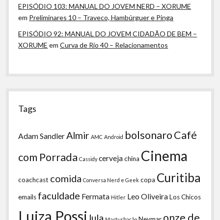
EPISÓDIO 103: MANUAL DO JOVEM NERD – XORUME
em
Preliminares 10 – Traveco, Hambúrguer e Pinga
EPISÓDIO 92: MANUAL DO JOVEM CIDADÃO DE BEM –
XORUME
em
Curva de Rio 40 – Relacionamentos
Tags
bolsonaro
Café
Almir
Adam Sandler
AMC
Android
Cinema
com Porrada
cerveja
china
Cassidy
Curitiba
comida
coachcast
copa
Conversa Nerd e Geek
faculdade
Fermata
Leo Oliveira
emails
Los Chicos
Hitler
Luiza Possi
onze de
lula
Neymar
Masturbação