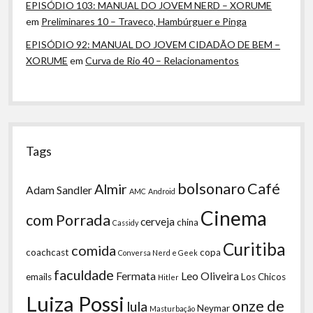
EPISÓDIO 103: MANUAL DO JOVEM NERD – XORUME
em
Preliminares 10 – Traveco, Hambúrguer e Pinga
EPISÓDIO 92: MANUAL DO JOVEM CIDADÃO DE BEM –
XORUME
em
Curva de Rio 40 – Relacionamentos
Tags
bolsonaro
Café
Almir
Adam Sandler
AMC
Android
Cinema
com Porrada
cerveja
china
Cassidy
Curitiba
comida
coachcast
copa
Conversa Nerd e Geek
faculdade
Fermata
Leo Oliveira
emails
Los Chicos
Hitler
Luiza Possi
onze de
lula
Neymar
Masturbação