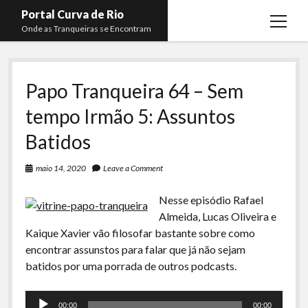
Portal Curva de Rio
open
Onde as Tranqueiras se Encontram
menu
Podcasts
open
menu
Papo Tranqueira 64 – Sem
Membros
Curva de Rio
open
menu
tempo Irmão 5: Assuntos
Curva Belas Artes
Almir Ribeiro
twitter
facebook
instagram
youtube
rss
email
telegram
Batidos
Curva Classics
Felype Silva
Komos
Lucas Oliveira
maio 14, 2020
Leave a Comment
La Siesta Podcast
Kaique Xavier
Nesse episódio Rafael
Boca do Lixo
Mateus Mantoan
Almeida, Lucas Oliveira e
Kaique Xavier vão filosofar bastante sobre como
Rachão na Beira do RIo
Rafael Almeida
encontrar assunstos para falar que já não sejam
Arquivo CDR
batidos por uma porrada de outros podcasts.
Papo Tranqueira
Tocador
00:00
00:00