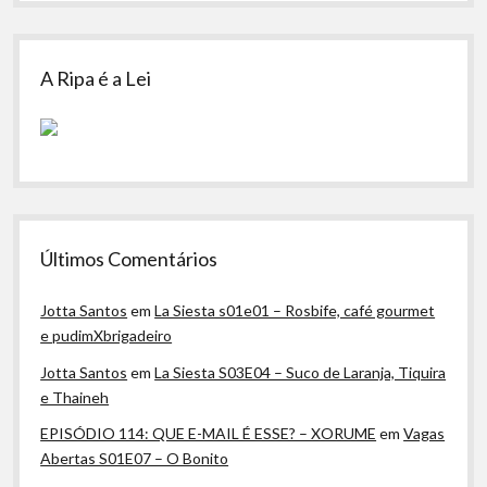
A Ripa é a Lei
Últimos Comentários
Jotta Santos
em
La Siesta s01e01 – Rosbife, café gourmet
e pudimXbrigadeiro
Jotta Santos
em
La Siesta S03E04 – Suco de Laranja, Tiquira
e Thaineh
EPISÓDIO 114: QUE E-MAIL É ESSE? – XORUME
em
Vagas
Abertas S01E07 – O Bonito