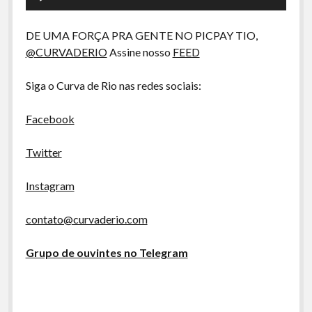
A Ripa É a Lei
de
áudio
Especiais
DE UMA FORÇA PRA GENTE NO PICPAY TIO,
@CURVADERIO
Assine nosso
FEED
Preliminares
Siga o Curva de Rio nas redes sociais:
Facebook
Twitter
Instagram
contato@curvaderio.com
Grupo de ouvintes no Telegram