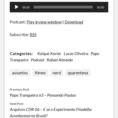
Tocador
00:00
00:00
de
áudio
Podcast:
Play in new window
|
Download
Subscribe:
RSS
Categories:
Kaique Xavier
Lucas Oliveira
Papo
Tranqueira
Podcast
Rafael Almeida
assuntos
filmes
nerd
quarentena
Previous Post
Papo Tranqueira 63 – Pensando Pautas
Next Post
Arquivos CDR 06 – E se o Experimento Filadelfia
Acontecesse no Brasil?