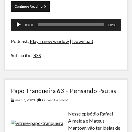
Papo
Continue Reading
Tranqueira
64
Tocador
–
00:00
00:00
Sem
de
tempo
áudio
Irmão
Podcast:
Play in new window
|
Download
5:
Assuntos
Batidos
Subscribe:
RSS
Papo Tranqueira 63 – Pensando Pautas
maio 7, 2020
Leave a Comment
Nesse episódio Rafael
Almeida e Mateus
Mantoan vão ter ideias de