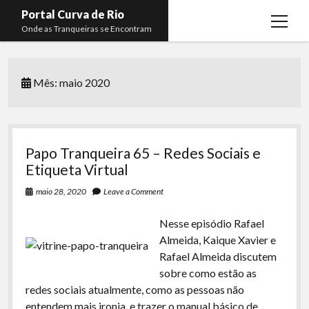
Portal Curva de Rio
open
Onde as Tranqueiras se Encontram
menu
Podcasts
open
menu
Mês:
maio 2020
Membros
Curva de Rio
open
menu
Curva Belas Artes
Almir Ribeiro
twitter
facebook
instagram
youtube
rss
email
telegram
Curva Classics
Felype Silva
Papo Tranqueira 65 – Redes Sociais e
Komos
Lucas Oliveira
Etiqueta Virtual
La Siesta Podcast
Kaique Xavier
maio 28, 2020
Leave a Comment
Boca do Lixo
Mateus Mantoan
Nesse episódio Rafael
Almeida, Kaique Xavier e
Rachão na Beira do RIo
Rafael Almeida
Rafael Almeida discutem
Arquivo CDR
sobre como estão as
redes sociais atualmente, como as pessoas não
Papo Tranqueira
entendem mais ironia, e trazer o manual básico de