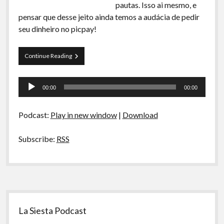
pautas. Isso ai mesmo, e
pensar que desse jeito ainda temos a audácia de pedir
seu dinheiro no picpay!
Papo
Continue Reading
Tranqueira
63
Tocador
–
00:00
00:00
Pensando
de
Pautas
áudio
Podcast:
Play in new window
|
Download
Subscribe:
RSS
Sidebar
La Siesta Podcast