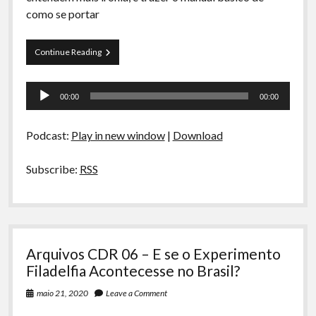
A Ripa É a Lei
como se portar
Especiais
Papo
Continue Reading
Preliminares
Tranqueira
65
Tocador
–
00:00
00:00
Redes
de
Sociais
áudio
e
Podcast:
Play in new window
|
Download
Etiqueta
Virtual
Subscribe:
RSS
Arquivos CDR 06 – E se o Experimento
Filadelfia Acontecesse no Brasil?
maio 21, 2020
Leave a Comment