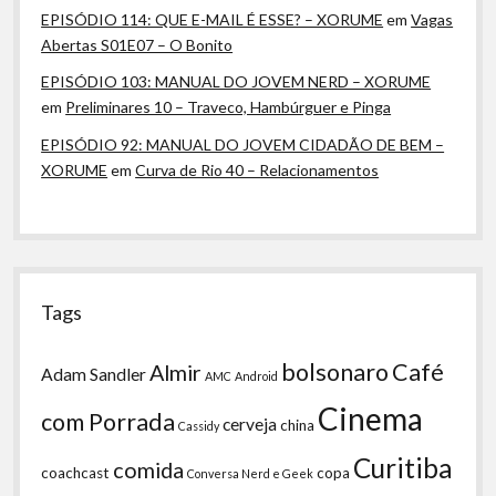
EPISÓDIO 114: QUE E-MAIL É ESSE? – XORUME
em
Vagas
Abertas S01E07 – O Bonito
EPISÓDIO 103: MANUAL DO JOVEM NERD – XORUME
em
Preliminares 10 – Traveco, Hambúrguer e Pinga
EPISÓDIO 92: MANUAL DO JOVEM CIDADÃO DE BEM –
XORUME
em
Curva de Rio 40 – Relacionamentos
Tags
bolsonaro
Café
Almir
Adam Sandler
AMC
Android
Cinema
com Porrada
cerveja
china
Cassidy
Curitiba
comida
coachcast
copa
Conversa Nerd e Geek