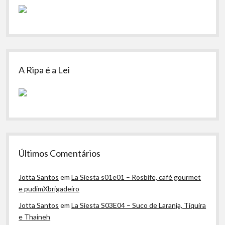
A Ripa é a Lei
Últimos Comentários
Jotta Santos
em
La Siesta s01e01 – Rosbife, café gourmet
e pudimXbrigadeiro
Jotta Santos
em
La Siesta S03E04 – Suco de Laranja, Tiquira
e Thaineh