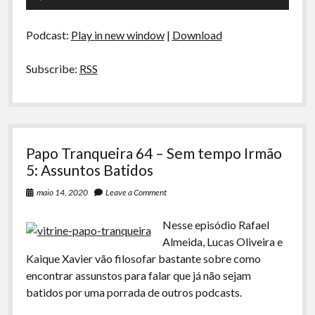
E
de
se
áudio
o
Podcast:
Play in new window
|
Download
Experimento
Filadelfia
Acontecesse
Subscribe:
RSS
no
Brasil?
Papo Tranqueira 64 – Sem tempo Irmão
5: Assuntos Batidos
maio 14, 2020
Leave a Comment
Nesse episódio Rafael
Almeida, Lucas Oliveira e
Kaique Xavier vão filosofar bastante sobre como
encontrar assunstos para falar que já não sejam
batidos por uma porrada de outros podcasts.