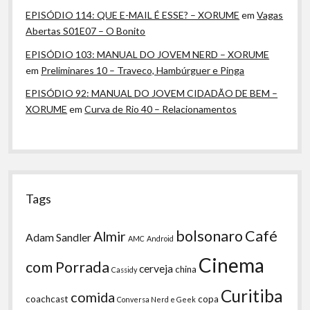
EPISÓDIO 114: QUE E-MAIL É ESSE? – XORUME
em
Vagas
Abertas S01E07 – O Bonito
EPISÓDIO 103: MANUAL DO JOVEM NERD – XORUME
em
Preliminares 10 – Traveco, Hambúrguer e Pinga
EPISÓDIO 92: MANUAL DO JOVEM CIDADÃO DE BEM –
XORUME
em
Curva de Rio 40 – Relacionamentos
Tags
bolsonaro
Café
Almir
Adam Sandler
AMC
Android
Cinema
com Porrada
cerveja
china
Cassidy
Curitiba
comida
coachcast
copa
Conversa Nerd e Geek