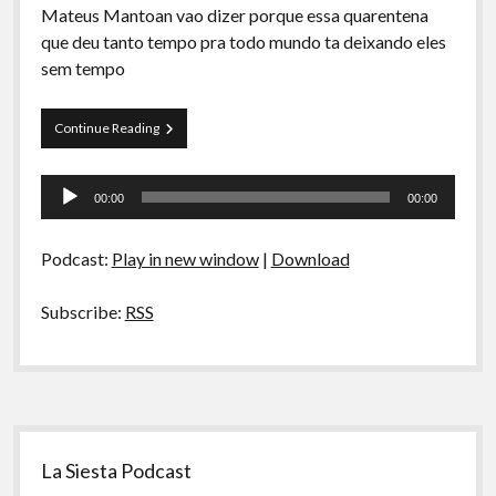
Mateus Mantoan vao dizer porque essa quarentena
que deu tanto tempo pra todo mundo ta deixando eles
sem tempo
Papo
Continue Reading
Tranqueira
62
Tocador
–
00:00
00:00
Sem
de
tempo
áudio
Irmão
Podcast:
Play in new window
|
Download
4:
Quarentena
Subscribe:
RSS
Sidebar
La Siesta Podcast