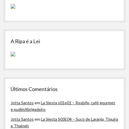
A Ripa é a Lei
Últimos Comentários
Jotta Santos
em
La Siesta s01e01 – Rosbife, café gourmet
e pudimXbrigadeiro
Jotta Santos
em
La Siesta S03E04 – Suco de Laranja, Tiquira
e Thaineh