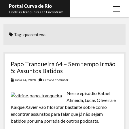
Portal Curva de Rio
open
Onde as Tranqueiras se Encontram
menu
Podcasts
open
menu
Tag:
quarentena
Membros
Curva de Rio
open
menu
Curva Belas Artes
Almir Ribeiro
twitter
facebook
instagram
youtube
rss
email
telegram
Curva Classics
Felype Silva
Papo Tranqueira 64 – Sem tempo Irmão
Komos
Lucas Oliveira
5: Assuntos Batidos
La Siesta Podcast
Kaique Xavier
maio 14, 2020
Leave a Comment
Boca do Lixo
Mateus Mantoan
Nesse episódio Rafael
Almeida, Lucas Oliveira e
Rachão na Beira do RIo
Rafael Almeida
Kaique Xavier vão filosofar bastante sobre como
Arquivo CDR
encontrar assunstos para falar que já não sejam
batidos por uma porrada de outros podcasts.
Papo Tranqueira