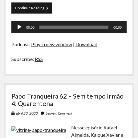
A Ripa É a Lei
Papo
Continue Reading
Especiais
Tranqueira
64
Tocador
Preliminares
–
00:00
00:00
Sem
de
tempo
áudio
Irmão
Podcast:
Play in new window
|
Download
5:
Assuntos
Batidos
Subscribe:
RSS
Papo Tranqueira 62 – Sem tempo Irmão
4: Quarentena
abril 23, 2020
Leave a Comment
Nesse episório Rafael
Almeida, Kaique Xavier e