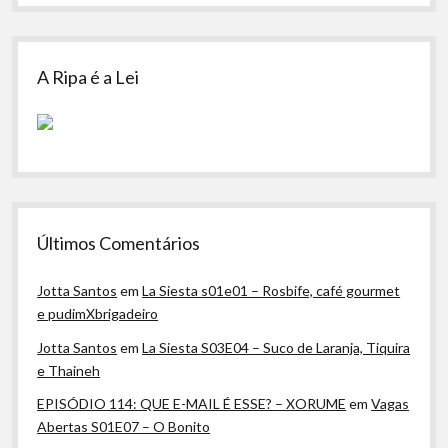
A Ripa é a Lei
Últimos Comentários
Jotta Santos
em
La Siesta s01e01 – Rosbife, café gourmet
e pudimXbrigadeiro
Jotta Santos
em
La Siesta S03E04 – Suco de Laranja, Tiquira
e Thaineh
EPISÓDIO 114: QUE E-MAIL É ESSE? – XORUME
em
Vagas
Abertas S01E07 – O Bonito