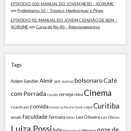
EPISÓDIO 103: MANUAL DO JOVEM NERD – XORUME
em
Preliminares 10 – Traveco, Hambúrguer e Pinga
EPISÓDIO 92: MANUAL DO JOVEM CIDADÃO DE BEM –
XORUME
em
Curva de Rio 40 – Relacionamentos
Tags
bolsonaro
Café
Almir
Adam Sandler
AMC
Android
Cinema
com Porrada
cerveja
china
Cassidy
Curitiba
comida
coachcast
copa
Conversa Nerd e Geek
faculdade
Fermata
Leo Oliveira
emails
Los Chicos
Hitler
Luiza Possi
onze de
lula
Neymar
Masturbação