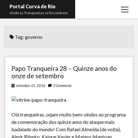
Portal Curva de Rio
open
Onde as Tranqueiras se Encontram
menu
Podcasts
open
menu
Tag:
governo
Membros
Curva de Rio
open
menu
Curva Belas Artes
Almir Ribeiro
twitter
facebook
instagram
youtube
rss
email
telegram
Curva Classics
Felype Silva
Papo Tranqueira 28 – Quinze anos do
Komos
Lucas Oliveira
onze de setembro
La Siesta Podcast
Kaique Xavier
setembro 15, 2016
3 Comments
Boca do Lixo
Mateus Mantoan
Rachão na Beira do RIo
Rafael Almeida
Olá tranqueiras, sejam muito bem-vindos ao programa
Arquivo CDR
de comemoração dos quinze anos do ataque mais
badalado do mundo! Com Rafael Almeida (de volta),
Papo Tranqueira
Almir Ribeiro, Kaique Xavier e Mateus Mantoan.