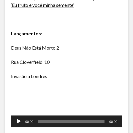
‘Eu fruto e você minha semente’
Lançamentos:
Deus Não Está Morto 2
Rua Cloverfield, 10
Invasão a Londres
Tocador
00:00
00:00
de
áudio