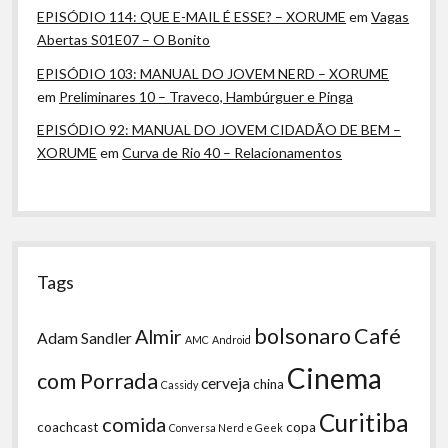
EPISÓDIO 114: QUE E-MAIL É ESSE? – XORUME
em
Vagas
Abertas S01E07 – O Bonito
EPISÓDIO 103: MANUAL DO JOVEM NERD – XORUME
em
Preliminares 10 – Traveco, Hambúrguer e Pinga
EPISÓDIO 92: MANUAL DO JOVEM CIDADÃO DE BEM –
XORUME
em
Curva de Rio 40 – Relacionamentos
Tags
bolsonaro
Café
Almir
Adam Sandler
AMC
Android
Cinema
com Porrada
cerveja
china
Cassidy
Curitiba
comida
coachcast
copa
Conversa Nerd e Geek