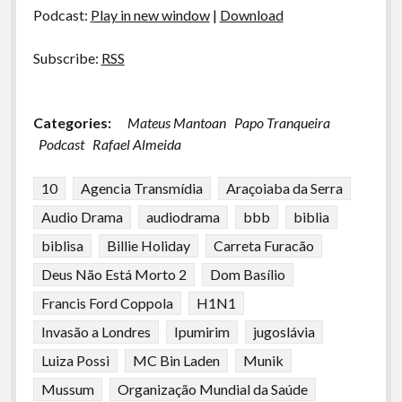
Podcast:
Play in new window
|
Download
Subscribe:
RSS
Categories:
Mateus Mantoan
Papo Tranqueira
Podcast
Rafael Almeida
10
Agencia Transmídia
Araçoiaba da Serra
Audio Drama
audiodrama
bbb
biblia
biblisa
Billie Holiday
Carreta Furacão
Deus Não Está Morto 2
Dom Basílio
Francis Ford Coppola
H1N1
Invasão a Londres
Ipumirim
jugoslávia
Luiza Possi
MC Bin Laden
Munik
Mussum
Organização Mundial da Saúde