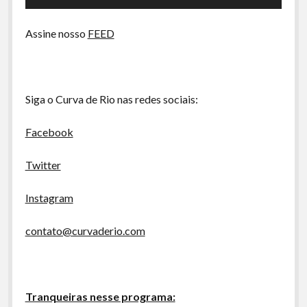
de
A Ripa É a Lei
áudio
Especiais
Assine nosso
FEED
Preliminares
Siga o Curva de Rio nas redes sociais:
Facebook
Twitter
Instagram
contato@curvaderio.com
Tranqueiras nesse programa: