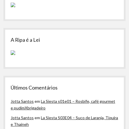
A Ripa é a Lei
Últimos Comentários
Jotta Santos
em
La Siesta s01e01 – Rosbife, café gourmet
e pudimXbrigadeiro
Jotta Santos
em
La Siesta S03E04 – Suco de Laranja, Tiquira
e Thaineh