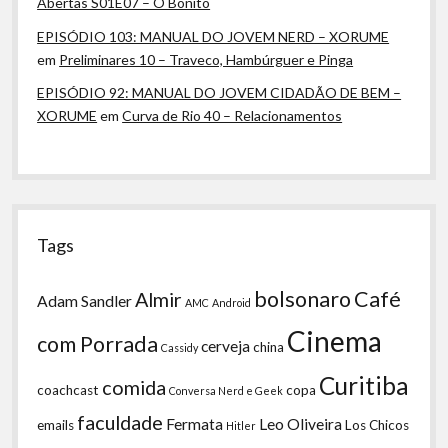
Abertas S01E07 – O Bonito
EPISÓDIO 103: MANUAL DO JOVEM NERD – XORUME
em
Preliminares 10 – Traveco, Hambúrguer e Pinga
EPISÓDIO 92: MANUAL DO JOVEM CIDADÃO DE BEM –
XORUME
em
Curva de Rio 40 – Relacionamentos
Tags
bolsonaro
Café
Almir
Adam Sandler
AMC
Android
Cinema
com Porrada
cerveja
china
Cassidy
Curitiba
comida
coachcast
copa
Conversa Nerd e Geek
faculdade
Fermata
Leo Oliveira
emails
Los Chicos
Hitler