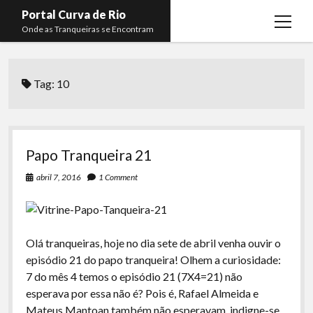
Portal Curva de Rio
open
Onde as Tranqueiras se Encontram
menu
Podcasts
open
menu
Tag:
10
Membros
Curva de Rio
open
menu
Curva Belas Artes
Almir Ribeiro
twitter
facebook
instagram
youtube
rss
email
telegram
Curva Classics
Felype Silva
Papo Tranqueira 21
Komos
Lucas Oliveira
abril 7, 2016
1 Comment
La Siesta Podcast
Kaique Xavier
Boca do Lixo
Mateus Mantoan
Olá tranqueiras, hoje no dia sete de abril venha ouvir o
Rachão na Beira do RIo
Rafael Almeida
episódio 21 do papo tranqueira! Olhem a curiosidade:
Arquivo CDR
7 do mês 4 temos o episódio 21 (7X4=21) não
esperava por essa não é? Pois é, Rafael Almeida e
Papo Tranqueira
Mateus Mantoan também não esperavam, indigne-se