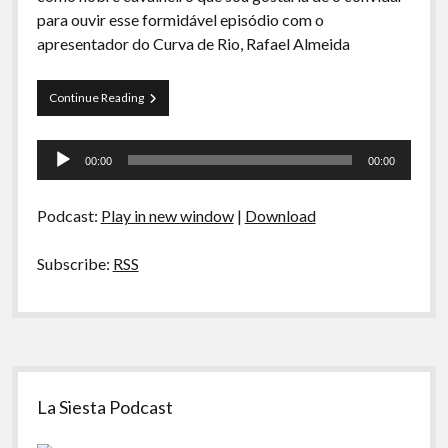
A Ripa É a Lei
para ouvir esse formidável episódio com o
apresentador do Curva de Rio, Rafael Almeida
Especiais
Preliminares
Papo
Continue Reading
Tranqueira
11
Tocador
00:00
00:00
de
áudio
Podcast:
Play in new window
|
Download
Subscribe:
RSS
Sidebar
La Siesta Podcast