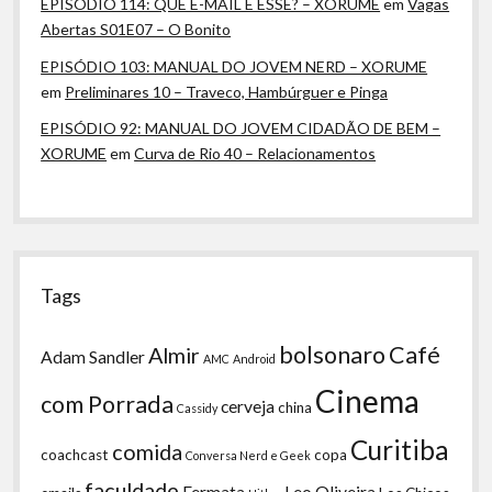
EPISÓDIO 114: QUE E-MAIL É ESSE? – XORUME
em
Vagas
Abertas S01E07 – O Bonito
EPISÓDIO 103: MANUAL DO JOVEM NERD – XORUME
em
Preliminares 10 – Traveco, Hambúrguer e Pinga
EPISÓDIO 92: MANUAL DO JOVEM CIDADÃO DE BEM –
XORUME
em
Curva de Rio 40 – Relacionamentos
Tags
bolsonaro
Café
Almir
Adam Sandler
AMC
Android
Cinema
com Porrada
cerveja
china
Cassidy
Curitiba
comida
coachcast
copa
Conversa Nerd e Geek
faculdade
Fermata
Leo Oliveira