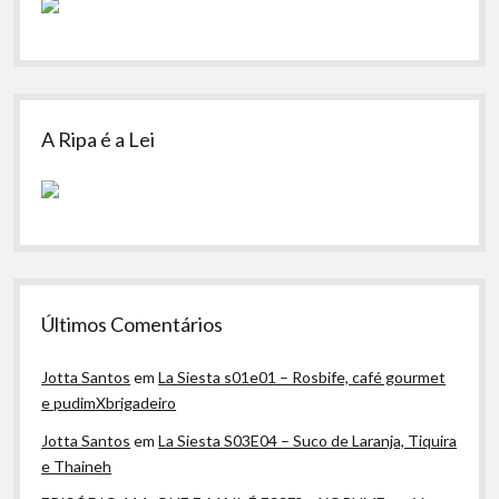
A Ripa é a Lei
Últimos Comentários
Jotta Santos
em
La Siesta s01e01 – Rosbife, café gourmet
e pudimXbrigadeiro
Jotta Santos
em
La Siesta S03E04 – Suco de Laranja, Tiquira
e Thaineh