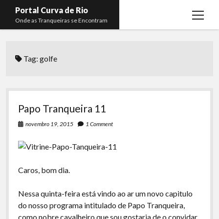
Portal Curva de Rio
open
Onde as Tranqueiras se Encontram
menu
Podcasts
open
menu
Tag:
golfe
Membros
Curva de Rio
open
menu
Curva Belas Artes
Almir Ribeiro
twitter
facebook
instagram
youtube
rss
email
telegram
Curva Classics
Felype Silva
Papo Tranqueira 11
Komos
Lucas Oliveira
novembro 19, 2015
1 Comment
La Siesta Podcast
Kaique Xavier
Boca do Lixo
Mateus Mantoan
Caros, bom dia.
Rachão na Beira do RIo
Rafael Almeida
Arquivo CDR
Nessa quinta-feira está vindo ao ar um novo capitulo
do nosso programa intitulado de Papo Tranqueira,
Papo Tranqueira
como nobre cavalheiro que sou gostaria de o convidar