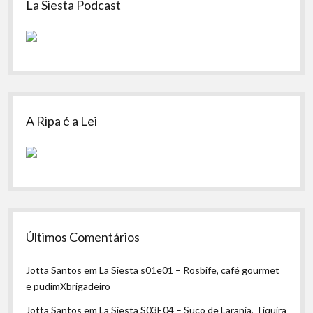
La Siesta Podcast
A Ripa é a Lei
Últimos Comentários
Jotta Santos
em
La Siesta s01e01 – Rosbife, café gourmet
e pudimXbrigadeiro
Jotta Santos
em
La Siesta S03E04 – Suco de Laranja, Tiquira