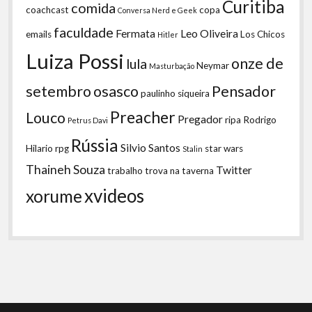
Curitiba
comida
coachcast
copa
Conversa Nerd e Geek
faculdade
Fermata
Leo Oliveira
emails
Los Chicos
Hitler
Luiza Possi
onze de
lula
Neymar
Masturbação
setembro
osasco
Pensador
paulinho siqueira
Preacher
Louco
Pregador
ripa
Rodrigo
Petrus Davi
Rússia
Silvio Santos
Hilario
rpg
star wars
Stalin
Thaineh Souza
Twitter
trabalho
trova na taverna
xvideos
xorume