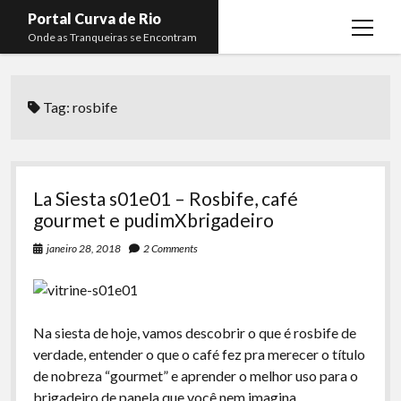
Portal Curva de Rio
open
Onde as Tranqueiras se Encontram
menu
Podcasts
open
menu
Tag:
rosbife
Membros
Curva de Rio
open
menu
Curva Belas Artes
Almir Ribeiro
twitter
facebook
instagram
youtube
rss
email
telegram
Curva Classics
Felype Silva
La Siesta s01e01 – Rosbife, café
Komos
Lucas Oliveira
gourmet e pudimXbrigadeiro
La Siesta Podcast
Kaique Xavier
janeiro 28, 2018
2 Comments
Boca do Lixo
Mateus Mantoan
Rachão na Beira do RIo
Rafael Almeida
Na siesta de hoje, vamos descobrir o que é rosbife de
Arquivo CDR
verdade, entender o que o café fez pra merecer o título
de nobreza “gourmet” e aprender o melhor uso para o
Papo Tranqueira
brigadeiro de panela que você nem imagina.