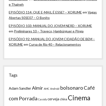
e Thaineh
EPISÓDIO 114: QUE E-MAIL É ESSE? – XORUME
em
Vagas
Abertas S01E07 – O Bonito
EPISÓDIO 103: MANUAL DO JOVEM NERD – XORUME
em
Preliminares 10 – Traveco, Hambúrguer e Pinga
EPISÓDIO 92: MANUAL DO JOVEM CIDADÃO DE BEM –
XORUME
em
Curva de Rio 40 – Relacionamentos
Tags
bolsonaro
Café
Almir
Adam Sandler
AMC
Android
Cinema
com Porrada
cerveja
china
Cassidy