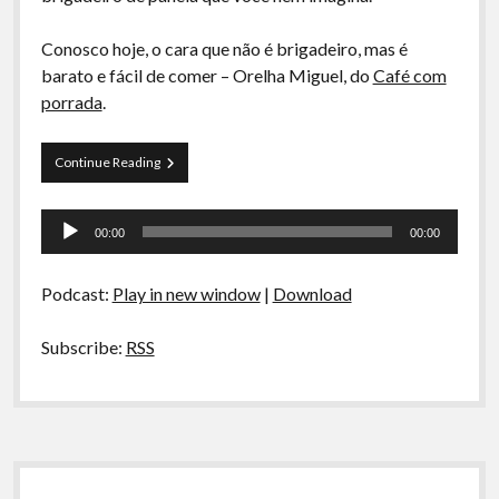
A Ripa É a Lei
Conosco hoje, o cara que não é brigadeiro, mas é
Especiais
barato e fácil de comer – Orelha Miguel, do
Café com
Preliminares
porrada
.
La
Continue Reading
Siesta
s01e01
Tocador
–
00:00
00:00
Rosbife,
de
café
áudio
gourmet
Podcast:
Play in new window
|
Download
e
pudimXbrigadeiro
Subscribe:
RSS
Sidebar