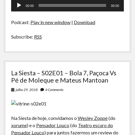
Tocador
S02E02
00:00
00:00
-
de
Fernando
áudio
Santos,
Podcast:
Play in new window
|
Download
Amazônia
e
Regiões
Subscribe:
RSS
Cafeeiras
do
Brasil
La Siesta – S02E01 – Bola 7, Paçoca Vs
Pé de Moleque e Mateus Mantoan
julho 29, 2018
4 Comments
Na Siesta de hoje, convidamos o
Wesley Zoppe
(do
xorume
) e o
Pensador Louco
(do
Teatro escuro do
Pensador Louco
) para juntos fazermos um review do