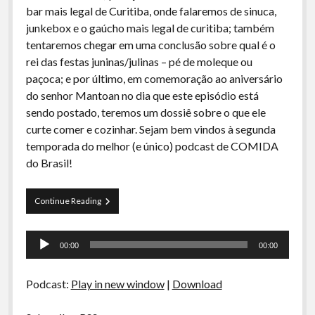
bar mais legal de Curitiba, onde falaremos de sinuca,
junkebox e o gaúcho mais legal de curitiba; também
tentaremos chegar em uma conclusão sobre qual é o
rei das festas juninas/julinas – pé de moleque ou
paçoca; e por último, em comemoração ao aniversário
do senhor Mantoan no dia que este episódio está
sendo postado, teremos um dossiê sobre o que ele
curte comer e cozinhar. Sejam bem vindos à segunda
temporada do melhor (e único) podcast de COMIDA
do Brasil!
La
Continue Reading
Siesta
–
Tocador
S02E01
00:00
00:00
–
de
Bola
áudio
7,
Podcast:
Play in new window
|
Download
Paçoca
Vs
Pé