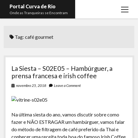
Portal Curva de Rio
open
Onde as Tranqueiras se Encontram
menu
Podcasts
open
menu
Tag:
café gourmet
Membros
Curva de Rio
open
menu
Curva Belas Artes
Almir Ribeiro
twitter
facebook
instagram
youtube
rss
email
telegram
Curva Classics
Felype Silva
La Siesta – S02E05 – Hambúrguer, a
Komos
Lucas Oliveira
prensa francesa e irish coffee
La Siesta Podcast
Kaique Xavier
novembro 25, 2018
Leave a Comment
Boca do Lixo
Mateus Mantoan
Rachão na Beira do RIo
Rafael Almeida
Na última siesta do ano, vamos discutir sobre como
Arquivo CDR
fazer e NÃO ESTRAGAR um hambúrguer, vamos falar
do método de filtragem de café preferido da Thai e
Papo Tranqueira
conhecer uma receita toda boa do famoso Irish Coffee.