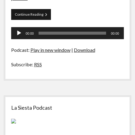
La
Continue Reading
Siesta
s01e01
Tocador
–
00:00
00:00
Rosbife,
de
café
áudio
gourmet
Podcast:
Play in new window
|
Download
e
pudimXbrigadeiro
Subscribe:
RSS
Sidebar
La Siesta Podcast