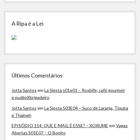
A Ripa é a Lei
Últimos Comentários
Jotta Santos
em
La Siesta s01e01 – Rosbife, café gourmet
e pudimXbrigadeiro
Jotta Santos
em
La Siesta S03E04 – Suco de Laranja, Tiquira
e Thaineh
EPISÓDIO 114: QUE E-MAIL É ESSE? – XORUME
em
Vagas
Abertas S01E07 – O Bonito