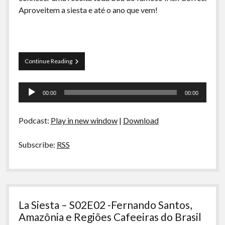
A Ripa É a Lei
Aproveitem a siesta e até o ano que vem!
Especiais
Preliminares
La
Continue Reading
Siesta
–
Tocador
S02E05
00:00
00:00
–
de
Hambúrguer,
áudio
a
Podcast:
Play in new window
|
Download
prensa
francesa
e
Subscribe:
RSS
irish
coffee
La Siesta – S02E02 -Fernando Santos,
Amazônia e Regiões Cafeeiras do Brasil