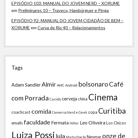
EPISÓDIO 103: MANUAL DO JOVEM NERD – XORUME
em
Preliminares 10 – Traveco, Hambúrguer e Pinga
EPISÓDIO 92: MANUAL DO JOVEM CIDADÃO DE BEM –
XORUME
em
Curva de Rio 40 – Relacionamentos
Tags
bolsonaro
Café
Almir
Adam Sandler
AMC
Android
Cinema
com Porrada
cerveja
china
Cassidy
Curitiba
comida
coachcast
copa
Conversa Nerd e Geek
faculdade
Fermata
Leo Oliveira
emails
Los Chicos
Hitler
Luiza Possi
onze de
lula
Neymar
Masturbação