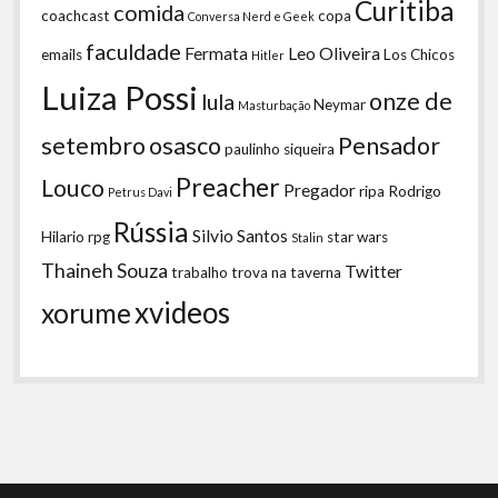
Curitiba
comida
coachcast
copa
Conversa Nerd e Geek
faculdade
Fermata
Leo Oliveira
emails
Los Chicos
Hitler
Luiza Possi
onze de
lula
Neymar
Masturbação
setembro
osasco
Pensador
paulinho siqueira
Preacher
Louco
Pregador
ripa
Rodrigo
Petrus Davi
Rússia
Silvio Santos
Hilario
rpg
star wars
Stalin
Thaineh Souza
Twitter
trabalho
trova na taverna
xvideos
xorume