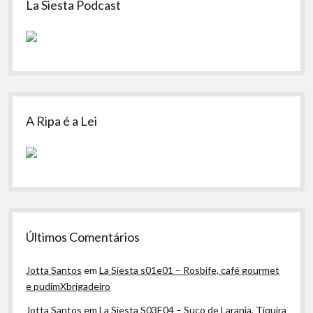
La Siesta Podcast
A Ripa é a Lei
Últimos Comentários
Jotta Santos
em
La Siesta s01e01 – Rosbife, café gourmet
e pudimXbrigadeiro
Jotta Santos
em
La Siesta S03E04 – Suco de Laranja, Tiquira