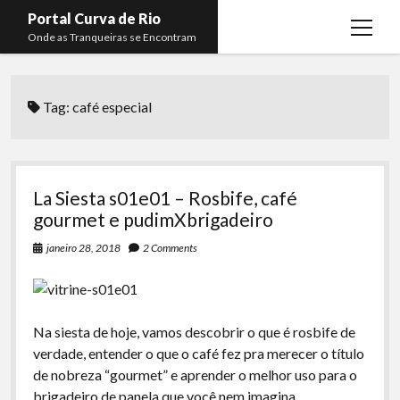
Portal Curva de Rio
open
Onde as Tranqueiras se Encontram
menu
Podcasts
open
menu
Tag:
café especial
Membros
Curva de Rio
open
menu
Curva Belas Artes
Almir Ribeiro
twitter
facebook
instagram
youtube
rss
email
telegram
Curva Classics
Felype Silva
La Siesta s01e01 – Rosbife, café
Komos
Lucas Oliveira
gourmet e pudimXbrigadeiro
La Siesta Podcast
Kaique Xavier
janeiro 28, 2018
2 Comments
Boca do Lixo
Mateus Mantoan
Rachão na Beira do RIo
Rafael Almeida
Na siesta de hoje, vamos descobrir o que é rosbife de
Arquivo CDR
verdade, entender o que o café fez pra merecer o título
de nobreza “gourmet” e aprender o melhor uso para o
Papo Tranqueira
brigadeiro de panela que você nem imagina.