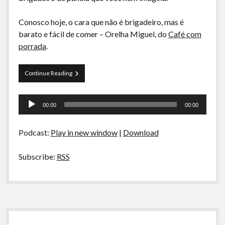
A Ripa É a Lei
Conosco hoje, o cara que não é brigadeiro, mas é
Especiais
barato e fácil de comer – Orelha Miguel, do
Café com
Preliminares
porrada
.
La
Continue Reading
Siesta
s01e01
Tocador
–
00:00
00:00
Rosbife,
de
café
áudio
gourmet
Podcast:
Play in new window
|
Download
e
pudimXbrigadeiro
Subscribe:
RSS
Sidebar