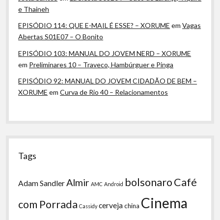
e Thaineh
EPISÓDIO 114: QUE E-MAIL É ESSE? – XORUME
em
Vagas
Abertas S01E07 – O Bonito
EPISÓDIO 103: MANUAL DO JOVEM NERD – XORUME
em
Preliminares 10 – Traveco, Hambúrguer e Pinga
EPISÓDIO 92: MANUAL DO JOVEM CIDADÃO DE BEM –
XORUME
em
Curva de Rio 40 – Relacionamentos
Tags
bolsonaro
Café
Almir
Adam Sandler
AMC
Android
Cinema
com Porrada
cerveja
china
Cassidy