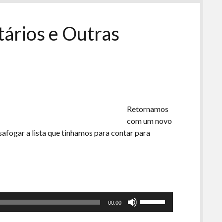
para
aumentar
ou
rios e Outras
diminuir
o
volume.
Retornamos
com um novo
safogar a lista que tinhamos para contar para
Use
00:00
as
setas