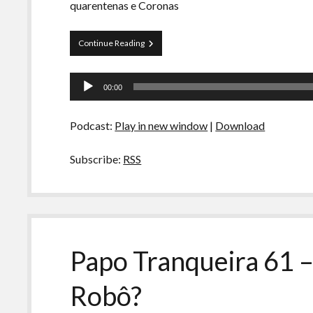
quarentenas e Coronas
Curva
Continue Reading
de
Rio
Tocador
60
00:00
–
de
Corona
áudio
Virus
Podcast:
Play in new window
|
Download
trazendo
o
Curva
Subscribe:
RSS
de
volta
Papo Tranqueira 61 
Robô?