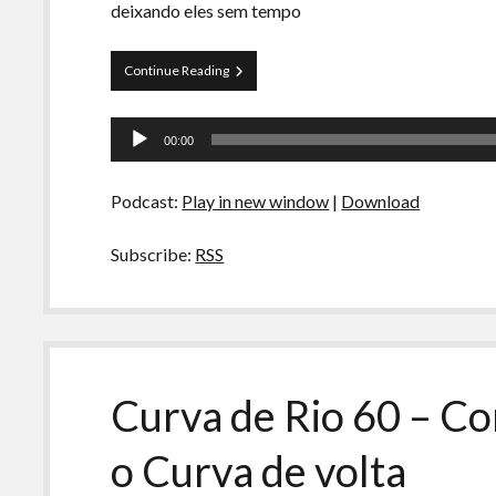
deixando eles sem tempo
Papo
Continue Reading
Tranqueira
62
Tocador
–
00:00
Sem
de
tempo
áudio
Irmão
Podcast:
Play in new window
|
Download
4:
Quarentena
Subscribe:
RSS
Curva de Rio 60 – Co
o Curva de volta