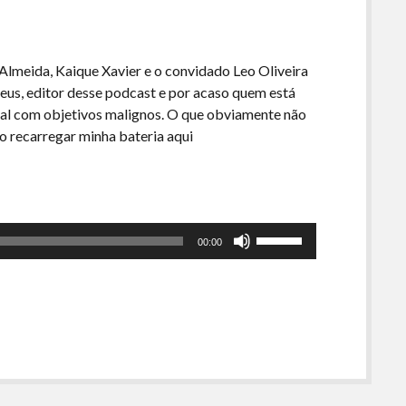
Almeida, Kaique Xavier e o convidado Leo Oliveira
eus, editor desse podcast e por acaso quem está
icial com objetivos malignos. O que obviamente não
iso recarregar minha bateria aqui
Use
00:00
as
setas
para
cima
ou
para
baixo