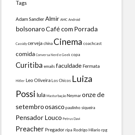
Tags
Almir
Adam Sandler
AMC
Android
bolsonaro
Café com Porrada
Cinema
cerveja
china
coachcast
Cassidy
comida
copa
Conversa Nerd e Geek
Curitiba
faculdade
Fermata
emails
Luiza
Leo Oliveira
Los Chicos
Hitler
Possi
onze de
lula
Neymar
Masturbação
setembro
osasco
paulinho siqueira
Pensador Louco
Petrus Davi
Preacher
Pregador
ripa
Rodrigo Hilario
rpg