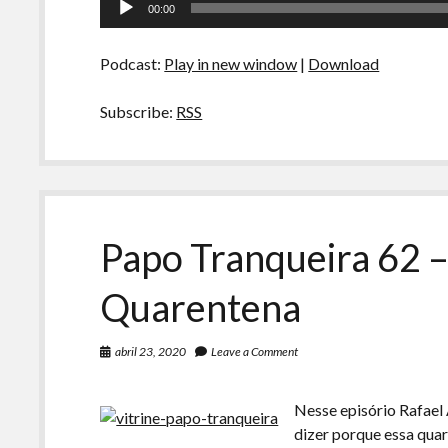
00:00
–
de
Encostados
áudio
do
Podcast:
Play in new window
|
Download
trabalho
e
Pseudo
Subscribe:
RSS
Intelectuais
Papo Tranqueira 62 
Quarentena
abril 23, 2020
Leave a Comment
Nesse episório Rafael
dizer porque essa qua