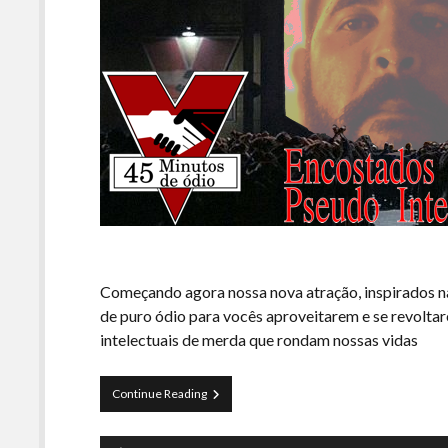
Começando agora nossa nova atração, inspirados n
de puro ódio para vocês aproveitarem e se revolt
intelectuais de merda que rondam nossas vidas
45
Continue Reading
Minutos
de
Tocador
Ódio