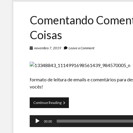
Comentando Comentá
Coisas
novembro 7, 2019
Leave a Comment
formato de leitura de emails e comentários para de
vocês!
Comentando
Continue Reading
Comentários
e
Tocador
Outras
00:00
Coisas
de
áudio