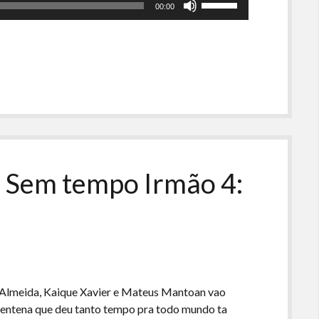
00:00
as
setas
para
cima
ou
para
baixo
para
aumentar
ou
– Sem tempo Irmão 4:
diminuir
o
volume.
 Almeida, Kaique Xavier e Mateus Mantoan vao
rentena que deu tanto tempo pra todo mundo ta