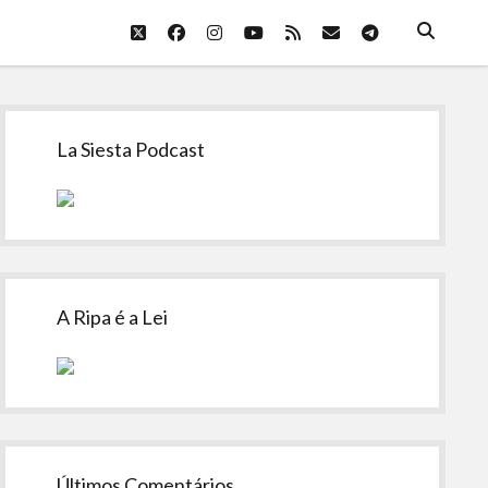
twitter
facebook
instagram
youtube
rss
email
telegram
Sidebar
La Siesta Podcast
A Ripa é a Lei
Últimos Comentários