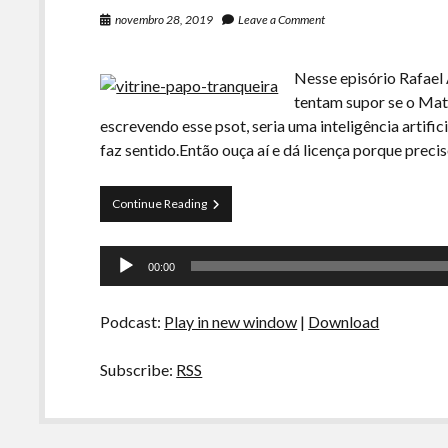
novembro 28, 2019
Leave a Comment
Nesse episório Rafael 
tentam supor se o Mat
escrevendo esse psot, seria uma inteligência artif
faz sentido.Então ouça aí e dá licença porque prec
Papo
Continue Reading
Tranqueira
61
Tocador
–
00:00
Seria
de
Mateus
áudio
um
Podcast:
Play in new window
|
Download
Robô?
Subscribe:
RSS