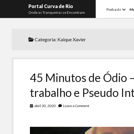
Portal Curva de Rio
open
Podcasts
M
Onde as Tranqueiras se Encontram
menu
Categoria:
Kaique Xavier
45 Minutos de Ódio 
trabalho e Pseudo In
abril 30, 2020
Leave a Comment