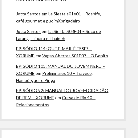
Jotta Santos
em
La Siesta s01e01 – Rosbife,
café gourmet e pudimXbrigadeiro
Jotta Santos
em
La Siesta S03E04 – Suco de
Laranja, Tiquira e Thaineh
EPISÓDIO 114: QUE E-MAIL É ESSE? –
XORUME
em
Vagas Abertas S01E07 – O Bonito
EPISÓDIO 103: MANUAL DO JOVEM NERD –
XORUME
em
Preliminares 10 – Traveco,
Hambúrguer e Pinga
EPISÓDIO 92: MANUAL DO JOVEM CIDADÃO
DE BEM – XORUME
em
Curva de Rio 40 –
Relacionamentos