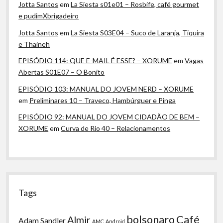
Jotta Santos
em
La Siesta s01e01 – Rosbife, café gourmet
e pudimXbrigadeiro
Jotta Santos
em
La Siesta S03E04 – Suco de Laranja, Tiquira
e Thaineh
EPISÓDIO 114: QUE E-MAIL É ESSE? – XORUME
em
Vagas
Abertas S01E07 – O Bonito
EPISÓDIO 103: MANUAL DO JOVEM NERD – XORUME
em
Preliminares 10 – Traveco, Hambúrguer e Pinga
EPISÓDIO 92: MANUAL DO JOVEM CIDADÃO DE BEM –
XORUME
em
Curva de Rio 40 – Relacionamentos
Tags
bolsonaro
Café
Almir
Adam Sandler
AMC
Android