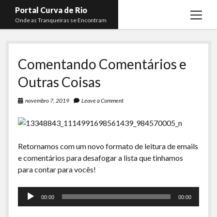
Portal Curva de Rio
open
Onde as Tranqueiras se Encontram
menu
Podcasts
open
menu
Comentando Comentários e
Membros
Curva de Rio
open
menu
Outras Coisas
Curva Belas Artes
Almir Ribeiro
twitter
facebook
instagram
youtube
rss
email
telegram
Curva Classics
Felype Silva
novembro 7, 2019
Leave a Comment
Komos
Lucas Oliveira
La Siesta Podcast
Kaique Xavier
Retornamos com um novo formato de leitura de emails
Boca do Lixo
Mateus Mantoan
e comentários para desafogar a lista que tinhamos
Rachão na Beira do RIo
para contar para vocês!
Rafael Almeida
Arquivo CDR
Tocador
00:00
00:00
de
Papo Tranqueira
áudio