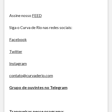
A Ripa É a Lei
Especiais
Assine nosso
FEED
Preliminares
Siga o Curva de Rio nas redes sociais:
Facebook
Twitter
Instagram
contato@curvaderio.com
Grupo de ouvintes no Telegram
Tranqueiras nesse programa: