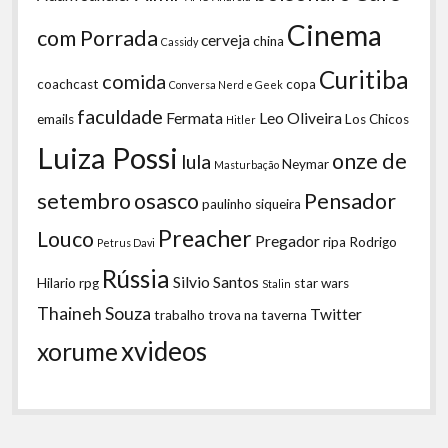
Cinema
com Porrada
cerveja
china
Cassidy
Curitiba
comida
coachcast
copa
Conversa Nerd e Geek
faculdade
Fermata
Leo Oliveira
emails
Los Chicos
Hitler
Luiza Possi
onze de
lula
Neymar
Masturbação
setembro
osasco
Pensador
paulinho siqueira
Preacher
Louco
Pregador
ripa
Rodrigo
Petrus Davi
Rússia
Silvio Santos
Hilario
rpg
star wars
Stalin
Thaineh Souza
Twitter
trabalho
trova na taverna
xvideos
xorume