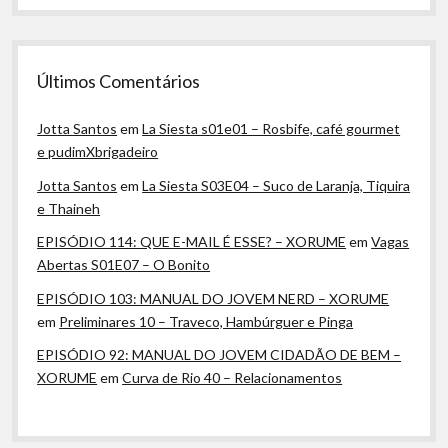
Últimos Comentários
Jotta Santos
em
La Siesta s01e01 – Rosbife, café gourmet
e pudimXbrigadeiro
Jotta Santos
em
La Siesta S03E04 – Suco de Laranja, Tiquira
e Thaineh
EPISÓDIO 114: QUE E-MAIL É ESSE? – XORUME
em
Vagas
Abertas S01E07 – O Bonito
EPISÓDIO 103: MANUAL DO JOVEM NERD – XORUME
em
Preliminares 10 – Traveco, Hambúrguer e Pinga
EPISÓDIO 92: MANUAL DO JOVEM CIDADÃO DE BEM –
XORUME
em
Curva de Rio 40 – Relacionamentos