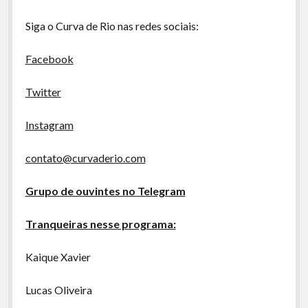
A Ripa É a Lei
Siga o Curva de Rio nas redes sociais:
Especiais
Preliminares
Facebook
Twitter
Instagram
contato@curvaderio.com
Grupo de ouvintes no Telegram
Tranqueiras nesse programa:
Kaique Xavier
Lucas Oliveira