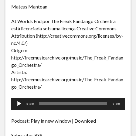
Mateus Mantoan
At Worlds End por The Freak Fandango Orchestra
está licenciada sob uma licença Creative Commons
Attribution (http://creativecommons.org/licenses/by-
nc/4.0/)
Origem:
http://freemusicarchive.org/music/The_Freak_Fandan
go_Orchestra/
Artista:
http://freemusicarchive.org/music/The_Freak_Fandan
go_Orchestra/
Tocador
00:00
00:00
de
áudio
Podcast:
Play in new window
|
Download
Subscribe:
RSS