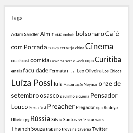
Tags
bolsonaro
Café
Almir
Adam Sandler
AMC
Android
Cinema
com Porrada
cerveja
china
Cassidy
Curitiba
comida
coachcast
copa
Conversa Nerd e Geek
faculdade
Fermata
Leo Oliveira
emails
Los Chicos
Hitler
Luiza Possi
onze de
lula
Neymar
Masturbação
setembro
osasco
Pensador
paulinho siqueira
Preacher
Louco
Pregador
ripa
Rodrigo
Petrus Davi
Rússia
Silvio Santos
Hilario
rpg
star wars
Stalin
Thaineh Souza
Twitter
trabalho
trova na taverna