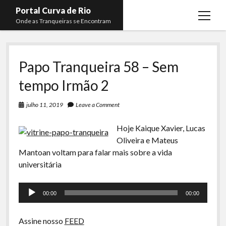
Portal Curva de Rio
open
Onde as Tranqueiras se Encontram
menu
Podcasts
open
menu
Papo Tranqueira 58 – Sem
Membros
Curva de Rio
open
menu
tempo Irmão 2
Curva Belas Artes
Almir Ribeiro
twitter
facebook
instagram
youtube
rss
email
telegram
Curva Classics
Felype Silva
julho 11, 2019
Leave a Comment
Komos
Lucas Oliveira
Hoje Kaique Xavier, Lucas
La Siesta Podcast
Kaique Xavier
Oliveira e Mateus
Mantoan voltam para falar mais sobre a vida
Boca do Lixo
Mateus Mantoan
universitária
Rachão na Beira do RIo
Rafael Almeida
Tocador
Arquivo CDR
00:00
00:00
de
áudio
Papo Tranqueira
Assine nosso
FEED