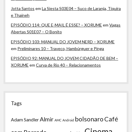
Jotta Santos
em
La Siesta S03E04 – Suco de Laranja, Tiquira
e Thaineh
EPISÓDIO 114: QUE E-MAIL É ESSE? – XORUME
em
Vagas
Abertas S01E07 – O Bonito
EPISÓDIO 103: MANUAL DO JOVEM NERD – XORUME
em
Preliminares 10 – Traveco, Hambúrguer e Pinga
EPISÓDIO 92: MANUAL DO JOVEM CIDADÃO DE BEM –
XORUME
em
Curva de Rio 40 – Relacionamentos
Tags
bolsonaro
Café
Almir
Adam Sandler
AMC
Android
Cinema