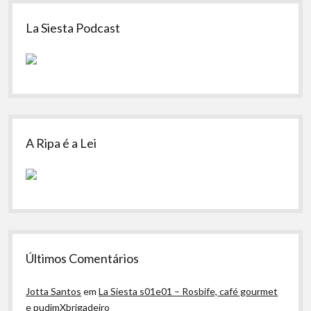
Sidebar
La Siesta Podcast
A Ripa é a Lei
Últimos Comentários
Jotta Santos
em
La Siesta s01e01 – Rosbife, café gourmet
e pudimXbrigadeiro