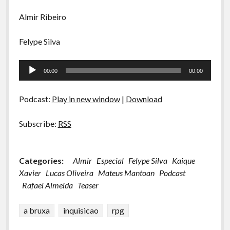
Almir Ribeiro
Felype Silva
Tocador
00:00
00:00
de
áudio
Podcast:
Play in new window
|
Download
Subscribe:
RSS
Categories:
Almir
Especial
Felype Silva
Kaique
Xavier
Lucas Oliveira
Mateus Mantoan
Podcast
Rafael Almeida
Teaser
a bruxa
inquisicao
rpg