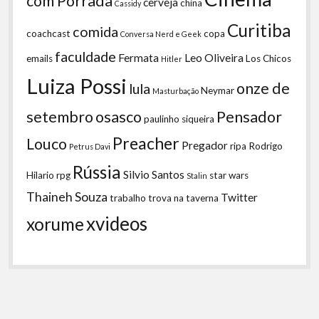
com Porrada
cerveja
china
Cassidy
Curitiba
comida
coachcast
copa
Conversa Nerd e Geek
faculdade
Fermata
Leo Oliveira
emails
Los Chicos
Hitler
Luiza Possi
onze de
lula
Neymar
Masturbação
setembro
osasco
Pensador
paulinho siqueira
Preacher
Louco
Pregador
ripa
Rodrigo
Petrus Davi
Rússia
Silvio Santos
Hilario
rpg
star wars
Stalin
Thaineh Souza
Twitter
trabalho
trova na taverna
xvideos
xorume