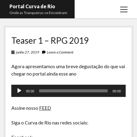
Portal Curva de Rio
open
Onde as Tranqueiras se Encontram
menu
Podcasts
open
menu
Teaser 1 – RPG 2019
Membros
Curva de Rio
open
menu
Curva Belas Artes
Almir Ribeiro
junho 27, 2019
Leave a Comment
twitter
facebook
instagram
youtube
rss
email
telegram
Curva Classics
Felype Silva
Agora apresentamos uma breve degustação do que vai
chegar no portal ainda esse ano
Komos
Lucas Oliveira
La Siesta Podcast
Kaique Xavier
Tocador
00:00
00:00
de
Boca do Lixo
Mateus Mantoan
áudio
Rachão na Beira do RIo
Rafael Almeida
Assine nosso
FEED
Arquivo CDR
Siga o Curva de Rio nas redes sociais:
Papo Tranqueira