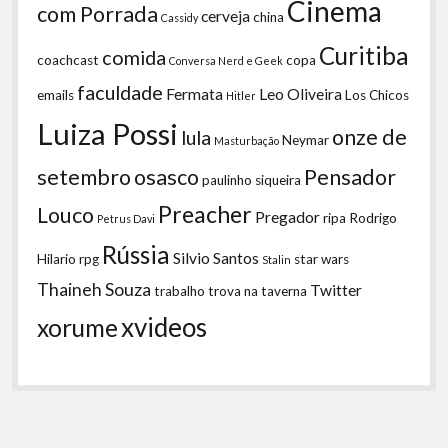
Cinema
com Porrada
cerveja
china
Cassidy
Curitiba
comida
coachcast
copa
Conversa Nerd e Geek
faculdade
Fermata
Leo Oliveira
emails
Los Chicos
Hitler
Luiza Possi
onze de
lula
Neymar
Masturbação
setembro
osasco
Pensador
paulinho siqueira
Preacher
Louco
Pregador
ripa
Rodrigo
Petrus Davi
Rússia
Silvio Santos
Hilario
rpg
star wars
Stalin
Thaineh Souza
Twitter
trabalho
trova na taverna
xvideos
xorume