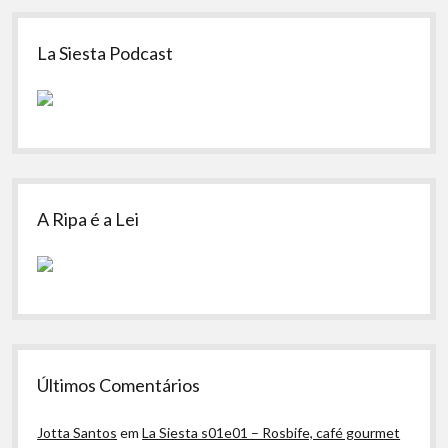
Sidebar
La Siesta Podcast
A Ripa é a Lei
Últimos Comentários
Jotta Santos
em
La Siesta s01e01 – Rosbife, café gourmet