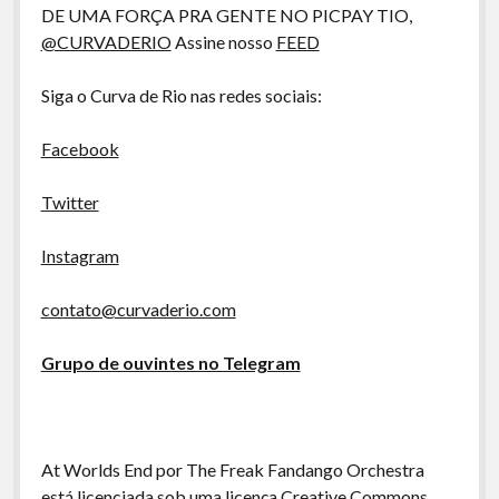
A Ripa É a Lei
DE UMA FORÇA PRA GENTE NO PICPAY TIO,
@CURVADERIO
Assine nosso
FEED
Especiais
Preliminares
Siga o Curva de Rio nas redes sociais:
Facebook
Twitter
Instagram
contato@curvaderio.com
Grupo de ouvintes no Telegram
At Worlds End por The Freak Fandango Orchestra
está licenciada sob uma licença Creative Commons