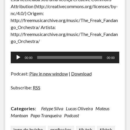
Attribution (http://creativecommons.org/licenses/by-
nc/4.0/) Origem:
http://freemusicarchive.org/music/The_Freak_Fandan
go_Orchestra/ Artista:
http://freemusicarchive.org/music/The_Freak_Fandan
go_Orchestra/
Tocador
00:00
00:00
de
áudio
Podcast:
Play in new window
|
Download
Subscribe:
RSS
Categories:
Felype Silva
Lucas Oliveira
Mateus
Mantoan
Papo Tranqueira
Podcast
jogo do buicho
profissões
tik tok
tiktok