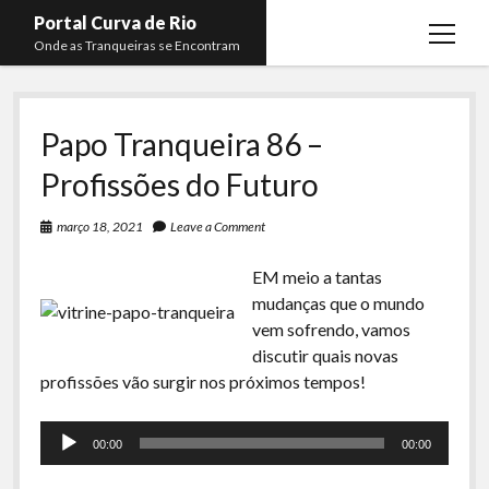
Portal Curva de Rio
open
Onde as Tranqueiras se Encontram
menu
Podcasts
open
menu
Papo Tranqueira 86 –
Membros
Curva de Rio
open
menu
Profissões do Futuro
Curva Belas Artes
Almir Ribeiro
twitter
facebook
instagram
youtube
rss
email
telegram
Curva Classics
Felype Silva
março 18, 2021
Leave a Comment
Komos
Lucas Oliveira
EM meio a tantas
La Siesta Podcast
Kaique Xavier
mudanças que o mundo
vem sofrendo, vamos
Boca do Lixo
Mateus Mantoan
discutir quais novas
Rachão na Beira do RIo
profissões vão surgir nos próximos tempos!
Rafael Almeida
Arquivo CDR
Tocador
00:00
00:00
de
Papo Tranqueira
áudio