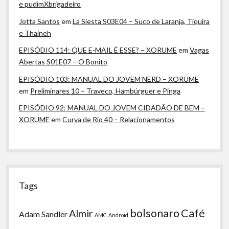
e pudimXbrigadeiro
Jotta Santos
em
La Siesta S03E04 – Suco de Laranja, Tiquira
e Thaineh
EPISÓDIO 114: QUE E-MAIL É ESSE? – XORUME
em
Vagas
Abertas S01E07 – O Bonito
EPISÓDIO 103: MANUAL DO JOVEM NERD – XORUME
em
Preliminares 10 – Traveco, Hambúrguer e Pinga
EPISÓDIO 92: MANUAL DO JOVEM CIDADÃO DE BEM –
XORUME
em
Curva de Rio 40 – Relacionamentos
Tags
bolsonaro
Café
Almir
Adam Sandler
AMC
Android