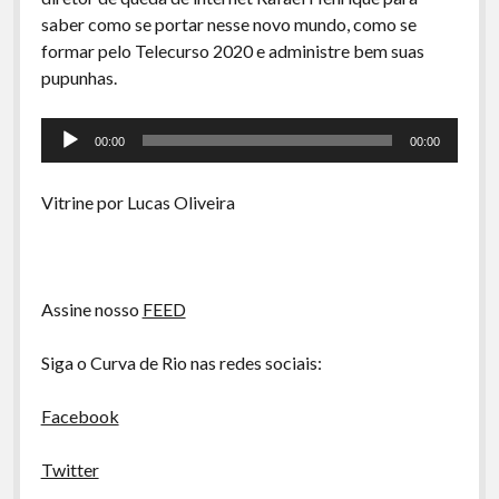
A Ripa É a Lei
saber como se portar nesse novo mundo, como se
Especiais
formar pelo Telecurso 2020 e administre bem suas
pupunhas.
Preliminares
Tocador
00:00
00:00
de
áudio
Vitrine por Lucas Oliveira
Assine nosso
FEED
Siga o Curva de Rio nas redes sociais:
Facebook
Twitter