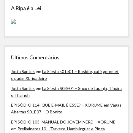
A Ripa é a Lei
Últimos Comentários
Jotta Santos
em
La Siesta s01e01 – Rosbife, café gourmet
e pudimXbrigadeiro
Jotta Santos
em
La Siesta S03E04 – Suco de Laranja, Tiquira
e Thaineh
EPISÓDIO 114: QUE E-MAIL É ESSE? – XORUME
em
Vagas
Abertas S01E07 – O Bonito
EPISÓDIO 103: MANUAL DO JOVEM NERD – XORUME
em
Preliminares 10 – Traveco, Hambúrguer e Pinga