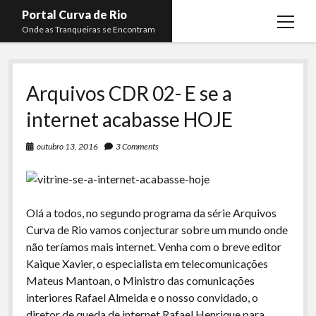
Portal Curva de Rio
open
Onde as Tranqueiras se Encontram
menu
Podcasts
open
menu
Arquivos CDR 02- E se a
Membros
Curva de Rio
open
menu
internet acabasse HOJE
Curva Belas Artes
Almir Ribeiro
twitter
facebook
instagram
youtube
rss
email
telegram
Curva Classics
Felype Silva
outubro 13, 2016
3 Comments
Komos
Lucas Oliveira
La Siesta Podcast
Kaique Xavier
Olá a todos, no segundo programa da série Arquivos
Boca do Lixo
Mateus Mantoan
Curva de Rio vamos conjecturar sobre um mundo onde
Rachão na Beira do RIo
não teríamos mais internet. Venha com o breve editor
Rafael Almeida
Kaique Xavier, o especialista em telecomunicações
Arquivo CDR
Mateus Mantoan, o Ministro das comunicações
Papo Tranqueira
interiores Rafael Almeida e o nosso convidado, o
diretor de queda de internet Rafael Henrique para