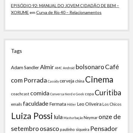
EPISÓDIO 92: MANUAL DO JOVEM CIDADÃO DE BEM –
XORUME
em
Curva de Rio 40 – Relacionamentos
Tags
bolsonaro
Café
Almir
Adam Sandler
AMC
Android
Cinema
com Porrada
cerveja
china
Cassidy
Curitiba
comida
coachcast
copa
Conversa Nerd e Geek
faculdade
Fermata
Leo Oliveira
emails
Los Chicos
Hitler
Luiza Possi
onze de
lula
Neymar
Masturbação
setembro
osasco
Pensador
paulinho siqueira