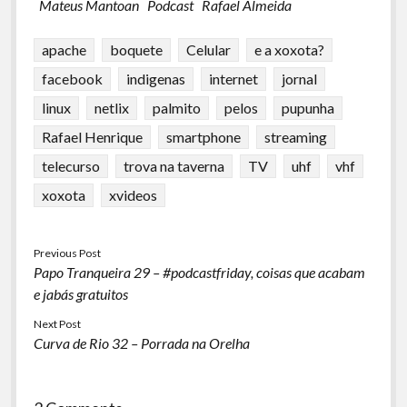
Mateus Mantoan
Podcast
Rafael Almeida
apache
boquete
Celular
e a xoxota?
facebook
indigenas
internet
jornal
linux
netlix
palmito
pelos
pupunha
Rafael Henrique
smartphone
streaming
telecurso
trova na taverna
TV
uhf
vhf
xoxota
xvideos
Previous Post
Papo Tranqueira 29 – #podcastfriday, coisas que acabam
e jabás gratuitos
Next Post
Curva de Rio 32 – Porrada na Orelha