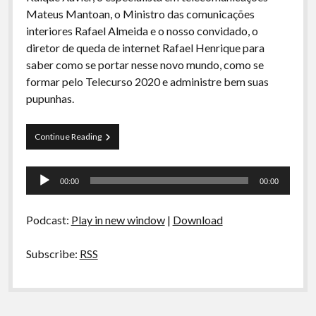
A Ripa É a Lei
Mateus Mantoan, o Ministro das comunicações
interiores Rafael Almeida e o nosso convidado, o
Especiais
diretor de queda de internet Rafael Henrique para
Preliminares
saber como se portar nesse novo mundo, como se
formar pelo Telecurso 2020 e administre bem suas
pupunhas.
Arquivos
Continue Reading
CDR
02-
Tocador
E
00:00
00:00
se
de
a
áudio
internet
Podcast:
Play in new window
|
Download
acabasse
HOJE
Subscribe:
RSS