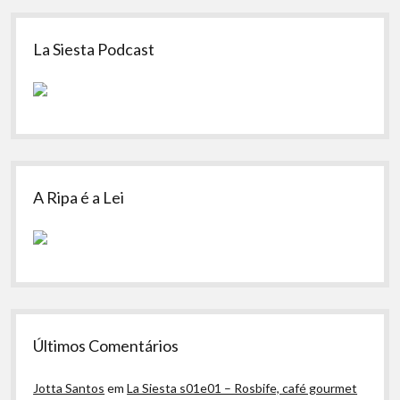
Sidebar
La Siesta Podcast
A Ripa é a Lei
Últimos Comentários
Jotta Santos
em
La Siesta s01e01 – Rosbife, café gourmet