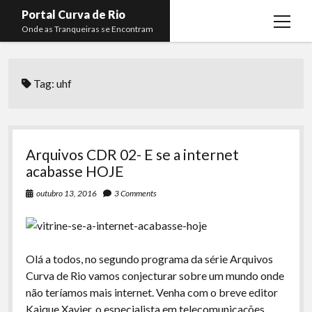
Portal Curva de Rio
open
Onde as Tranqueiras se Encontram
menu
Podcasts
open
menu
Tag:
uhf
Membros
Curva de Rio
open
menu
Curva Belas Artes
Almir Ribeiro
twitter
facebook
instagram
youtube
rss
email
telegram
Curva Classics
Felype Silva
Arquivos CDR 02- E se a internet
Komos
Lucas Oliveira
acabasse HOJE
La Siesta Podcast
Kaique Xavier
outubro 13, 2016
3 Comments
Boca do Lixo
Mateus Mantoan
Rachão na Beira do RIo
Rafael Almeida
Olá a todos, no segundo programa da série Arquivos
Arquivo CDR
Curva de Rio vamos conjecturar sobre um mundo onde
não teríamos mais internet. Venha com o breve editor
Papo Tranqueira
Kaique Xavier, o especialista em telecomunicações