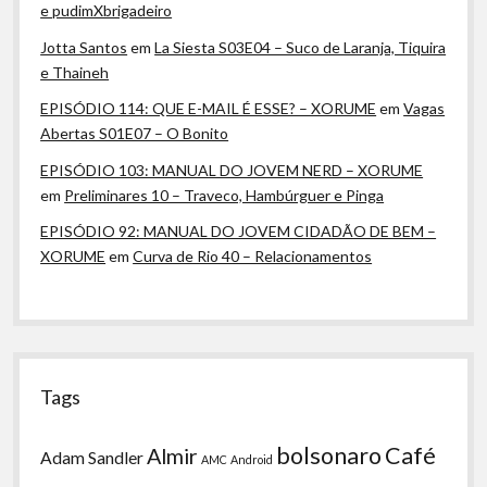
e pudimXbrigadeiro
Jotta Santos
em
La Siesta S03E04 – Suco de Laranja, Tiquira
e Thaineh
EPISÓDIO 114: QUE E-MAIL É ESSE? – XORUME
em
Vagas
Abertas S01E07 – O Bonito
EPISÓDIO 103: MANUAL DO JOVEM NERD – XORUME
em
Preliminares 10 – Traveco, Hambúrguer e Pinga
EPISÓDIO 92: MANUAL DO JOVEM CIDADÃO DE BEM –
XORUME
em
Curva de Rio 40 – Relacionamentos
Tags
bolsonaro
Café
Almir
Adam Sandler
AMC
Android