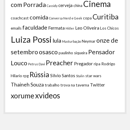
Cinema
com Porrada
cerveja
china
Cassidy
Curitiba
comida
coachcast
copa
Conversa Nerd e Geek
faculdade
Fermata
Leo Oliveira
emails
Los Chicos
Hitler
Luiza Possi
onze de
lula
Neymar
Masturbação
setembro
osasco
Pensador
paulinho siqueira
Preacher
Louco
Pregador
ripa
Rodrigo
Petrus Davi
Rússia
Silvio Santos
Hilario
rpg
star wars
Stalin
Thaineh Souza
Twitter
trabalho
trova na taverna
xvideos
xorume