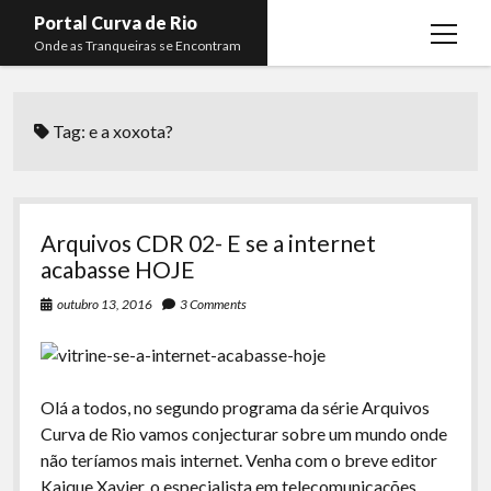
Portal Curva de Rio
open
Onde as Tranqueiras se Encontram
menu
Podcasts
open
menu
Tag:
e a xoxota?
Membros
Curva de Rio
open
menu
Curva Belas Artes
Almir Ribeiro
twitter
facebook
instagram
youtube
rss
email
telegram
Curva Classics
Felype Silva
Arquivos CDR 02- E se a internet
Komos
Lucas Oliveira
acabasse HOJE
La Siesta Podcast
Kaique Xavier
outubro 13, 2016
3 Comments
Boca do Lixo
Mateus Mantoan
Rachão na Beira do RIo
Rafael Almeida
Olá a todos, no segundo programa da série Arquivos
Arquivo CDR
Curva de Rio vamos conjecturar sobre um mundo onde
não teríamos mais internet. Venha com o breve editor
Papo Tranqueira
Kaique Xavier, o especialista em telecomunicações