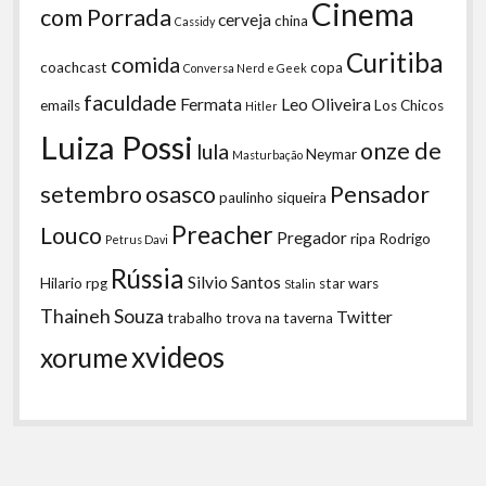
Cinema
com Porrada
cerveja
china
Cassidy
Curitiba
comida
coachcast
copa
Conversa Nerd e Geek
faculdade
Fermata
Leo Oliveira
emails
Los Chicos
Hitler
Luiza Possi
onze de
lula
Neymar
Masturbação
setembro
osasco
Pensador
paulinho siqueira
Preacher
Louco
Pregador
ripa
Rodrigo
Petrus Davi
Rússia
Silvio Santos
Hilario
rpg
star wars
Stalin
Thaineh Souza
Twitter
trabalho
trova na taverna
xvideos
xorume