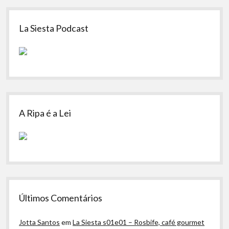
Sidebar
La Siesta Podcast
A Ripa é a Lei
Últimos Comentários
Jotta Santos
em
La Siesta s01e01 – Rosbife, café gourmet