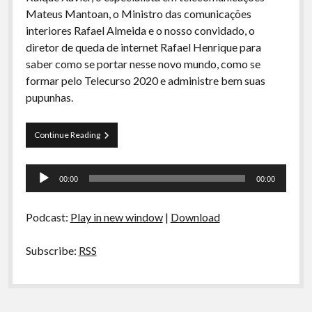
A Ripa É a Lei
Mateus Mantoan, o Ministro das comunicações
interiores Rafael Almeida e o nosso convidado, o
Especiais
diretor de queda de internet Rafael Henrique para
Preliminares
saber como se portar nesse novo mundo, como se
formar pelo Telecurso 2020 e administre bem suas
pupunhas.
Arquivos
Continue Reading
CDR
02-
Tocador
E
00:00
00:00
se
de
a
áudio
internet
Podcast:
Play in new window
|
Download
acabasse
HOJE
Subscribe:
RSS