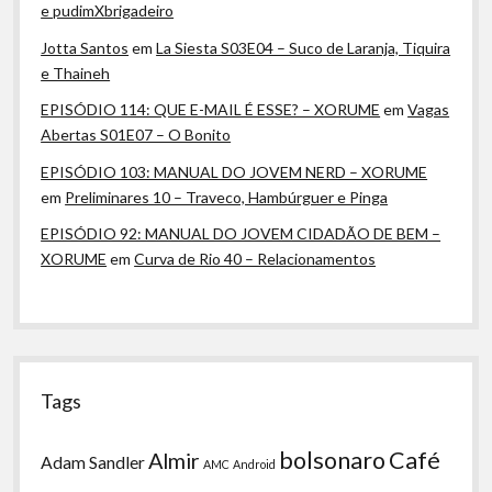
e pudimXbrigadeiro
Jotta Santos
em
La Siesta S03E04 – Suco de Laranja, Tiquira
e Thaineh
EPISÓDIO 114: QUE E-MAIL É ESSE? – XORUME
em
Vagas
Abertas S01E07 – O Bonito
EPISÓDIO 103: MANUAL DO JOVEM NERD – XORUME
em
Preliminares 10 – Traveco, Hambúrguer e Pinga
EPISÓDIO 92: MANUAL DO JOVEM CIDADÃO DE BEM –
XORUME
em
Curva de Rio 40 – Relacionamentos
Tags
bolsonaro
Café
Almir
Adam Sandler
AMC
Android