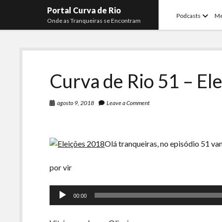
Portal Curva de Rio
open
Podcasts
M
Onde as Tranqueiras se Encontram
menu
Curva de Rio 51 – El
agosto 9, 2018
Leave a Comment
Olá tranqueiras, no episódio 51 va
por vir
Tocador
00:00
de
áudio