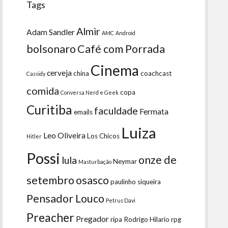
Tags
Almir
Adam Sandler
AMC
Android
bolsonaro
Café com Porrada
Cinema
cerveja
china
coachcast
Cassidy
comida
copa
Conversa Nerd e Geek
Curitiba
faculdade
Fermata
emails
Luiza
Leo Oliveira
Los Chicos
Hitler
Possi
onze de
lula
Neymar
Masturbação
setembro
osasco
paulinho siqueira
Pensador Louco
Petrus Davi
Preacher
Pregador
ripa
Rodrigo Hilario
rpg