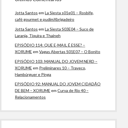
Jotta Santos
em
La Siesta s01e01 – Rosbife,
café gourmet e pudimXbrigadeiro
Jotta Santos
em
La Siesta S03E04 – Suco de
Laranja, Tiquira e Thaineh
EPISÓDIO 114: QUE E-MAIL É ESSE? –
XORUME
em
Vagas Abertas S01E07 – O Bonito
EPISÓDIO 103: MANUAL DO JOVEM NERD –
XORUME
em
Preliminares 10 – Traveco,
Hambúrguer e Pinga
EPISÓDIO 92: MANUAL DO JOVEM CIDADÃO
DE BEM – XORUME
em
Curva de Rio 40 –
Relacionamentos