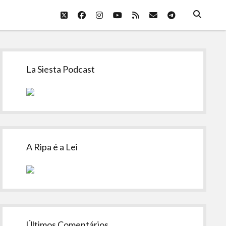
twitter
facebook
instagram
youtube
rss
email
telegram
Sidebar
La Siesta Podcast
A Ripa é a Lei
Últimos Comentários