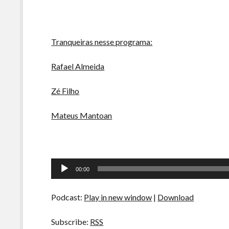
Tranqueiras nesse programa:
Rafael Almeida
Zé Filho
Mateus Mantoan
Tocador
00:00
de
áudio
Podcast:
Play in new window
|
Download
Subscribe:
RSS