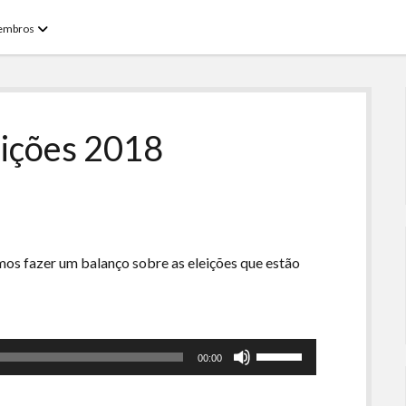
open
embros
menu
eições 2018
mos fazer um balanço sobre as eleições que estão
Use
00:00
as
setas