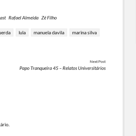
para
baixo
ast
Rafael Almeida
Zé Filho
para
aumentar
uerda
lula
manuela davila
marina silva
ou
diminuir
o
volume.
Next Post
Papo Tranqueira 45 – Relatos Universitários
ário.