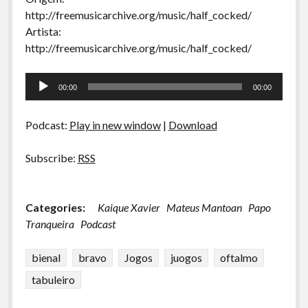
http://freemusicarchive.org/music/half_cocked/
Artista:
http://freemusicarchive.org/music/half_cocked/
Tocador
00:00
00:00
de
áudio
Podcast:
Play in new window
|
Download
Subscribe:
RSS
Categories:
Kaique Xavier
Mateus Mantoan
Papo
Tranqueira
Podcast
bienal
bravo
Jogos
juogos
oftalmo
tabuleiro