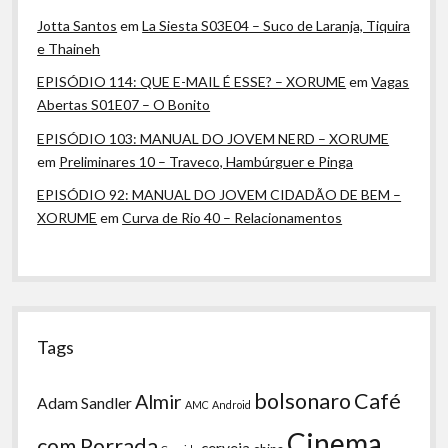
Jotta Santos
em
La Siesta S03E04 – Suco de Laranja, Tiquira
e Thaineh
EPISÓDIO 114: QUE E-MAIL É ESSE? – XORUME
em
Vagas
Abertas S01E07 – O Bonito
EPISÓDIO 103: MANUAL DO JOVEM NERD – XORUME
em
Preliminares 10 – Traveco, Hambúrguer e Pinga
EPISÓDIO 92: MANUAL DO JOVEM CIDADÃO DE BEM –
XORUME
em
Curva de Rio 40 – Relacionamentos
Tags
bolsonaro
Café
Almir
Adam Sandler
AMC
Android
Cinema
com Porrada
cerveja