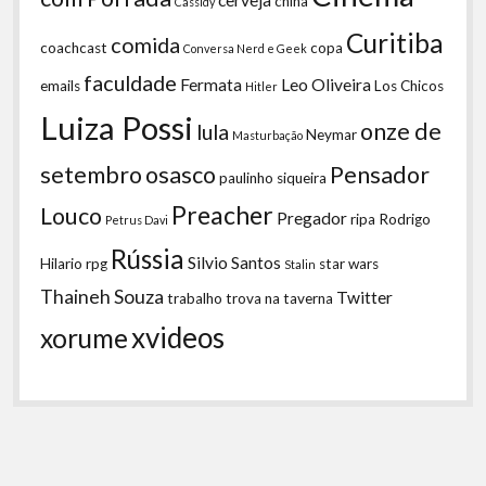
china
Cassidy
Curitiba
comida
coachcast
copa
Conversa Nerd e Geek
faculdade
Fermata
Leo Oliveira
emails
Los Chicos
Hitler
Luiza Possi
onze de
lula
Neymar
Masturbação
setembro
osasco
Pensador
paulinho siqueira
Preacher
Louco
Pregador
ripa
Rodrigo
Petrus Davi
Rússia
Silvio Santos
Hilario
rpg
star wars
Stalin
Thaineh Souza
Twitter
trabalho
trova na taverna
xvideos
xorume