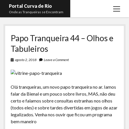
Portal Curva de Rio
open
Onde as Tranqueiras se Encontram
menu
Podcasts
open
menu
Papo Tranqueira 44 – Olhos e
Membros
Curva de Rio
open
menu
Tabuleiros
Curva Belas Artes
Almir Ribeiro
twitter
facebook
instagram
youtube
rss
email
telegram
Curva Classics
Felype Silva
agosto 2, 2018
Leave a Comment
Komos
Lucas Oliveira
La Siesta Podcast
Kaique Xavier
Olá tranqueiras, um novo papo tranqueira no ar. Iamos
Boca do Lixo
Mateus Mantoan
falar da Bienal e um pouco sobre livros, MAS, não deu
Rachão na Beira do RIo
certo e falamos sobre consultas estranhas nos olhos
Rafael Almeida
(todos eles) e sobre tardes divertidas em jogos de azar
Arquivo CDR
legalizados. Venha nos ouvir que ficou um programa
Papo Tranqueira
bem maneiro