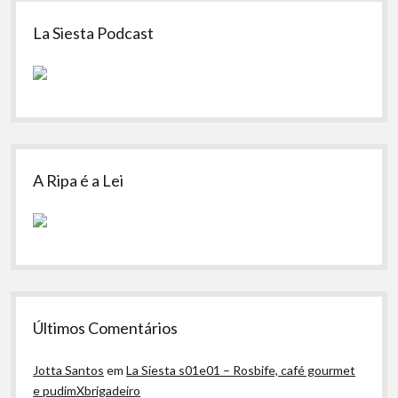
Sidebar
La Siesta Podcast
A Ripa é a Lei
Últimos Comentários
Jotta Santos
em
La Siesta s01e01 – Rosbife, café gourmet
e pudimXbrigadeiro