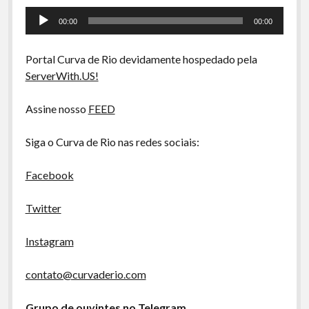
A Ripa É a Lei
Tocador
00:00
00:00
de
Especiais
áudio
Preliminares
Portal Curva de Rio devidamente hospedado pela
ServerWith.US!
Assine nosso
FEED
Siga o Curva de Rio nas redes sociais:
Facebook
Twitter
Instagram
contato@curvaderio.com
Grupo de ouvintes no Telegram