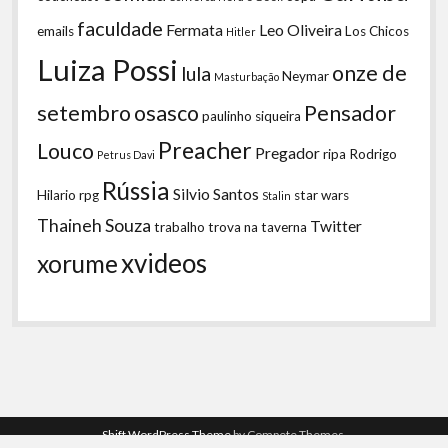
faculdade
Fermata
Leo Oliveira
emails
Los Chicos
Hitler
Luiza Possi
onze de
lula
Neymar
Masturbação
setembro
osasco
Pensador
paulinho siqueira
Preacher
Louco
Pregador
ripa
Rodrigo
Petrus Davi
Rússia
Silvio Santos
Hilario
rpg
star wars
Stalin
Thaineh Souza
Twitter
trabalho
trova na taverna
xvideos
xorume
Shift WordPress Theme
by Compete Themes.