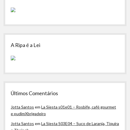
A Ripa é a Lei
Últimos Comentários
Jotta Santos
em
La Siesta s01e01 – Rosbife, café gourmet
e pudimXbrigadeiro
Jotta Santos
em
La Siesta S03E04 – Suco de Laranja, Tiquira