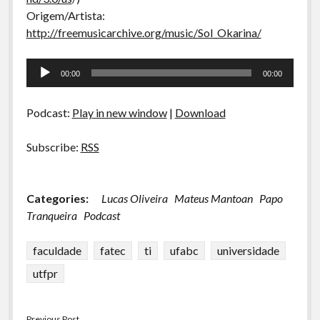
Origem/Artista:
http://freemusicarchive.org/music/Sol_Okarina/
Tocador
00:00
00:00
de
áudio
Podcast:
Play in new window
|
Download
Subscribe:
RSS
Categories:
Lucas Oliveira
Mateus Mantoan
Papo
Tranqueira
Podcast
faculdade
fatec
ti
ufabc
universidade
utfpr
Previous Post