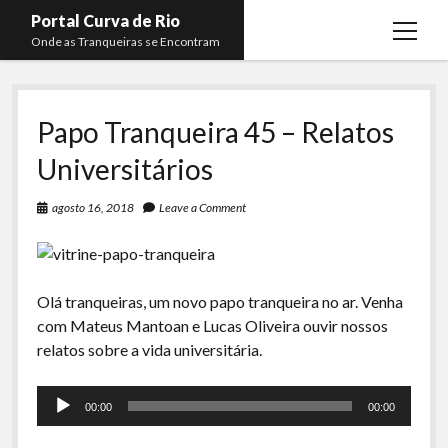
Portal Curva de Rio
open
Onde as Tranqueiras se Encontram
menu
Podcasts
open
menu
Papo Tranqueira 45 – Relatos
Membros
Curva de Rio
open
menu
Universitários
Curva Belas Artes
Almir Ribeiro
twitter
facebook
instagram
youtube
rss
email
telegram
Curva Classics
Felype Silva
agosto 16, 2018
Leave a Comment
Komos
Lucas Oliveira
La Siesta Podcast
Kaique Xavier
Olá tranqueiras, um novo papo tranqueira no ar. Venha
Boca do Lixo
Mateus Mantoan
com Mateus Mantoan e Lucas Oliveira ouvir nossos
Rachão na Beira do RIo
relatos sobre a vida universitária.
Rafael Almeida
Arquivo CDR
Tocador
00:00
00:00
de
Papo Tranqueira
áudio