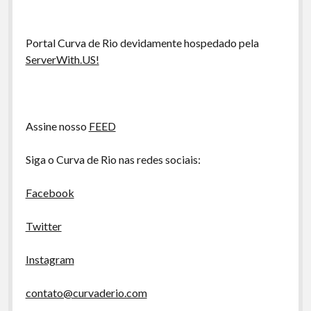
A Ripa É a Lei
Especiais
Portal Curva de Rio devidamente hospedado pela
Preliminares
ServerWith.US!
Assine nosso
FEED
Siga o Curva de Rio nas redes sociais:
Facebook
Twitter
Instagram
contato@curvaderio.com