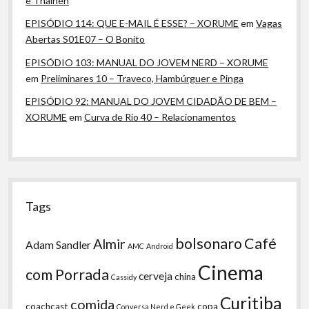
e Thaineh
EPISÓDIO 114: QUE E-MAIL É ESSE? – XORUME
em
Vagas
Abertas S01E07 – O Bonito
EPISÓDIO 103: MANUAL DO JOVEM NERD – XORUME
em
Preliminares 10 – Traveco, Hambúrguer e Pinga
EPISÓDIO 92: MANUAL DO JOVEM CIDADÃO DE BEM –
XORUME
em
Curva de Rio 40 – Relacionamentos
Tags
bolsonaro
Café
Almir
Adam Sandler
AMC
Android
Cinema
com Porrada
cerveja
china
Cassidy
Curitiba
comida
coachcast
copa
Conversa Nerd e Geek