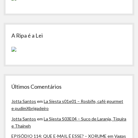
A Ripa é a Lei
Últimos Comentários
Jotta Santos
em
La Siesta s01e01 – Rosbife, café gourmet
e pudimXbrigadeiro
Jotta Santos
em
La Siesta S03E04 – Suco de Laranja, Tiquira
e Thaineh
EPISÓDIO 114: QUE E-MAIL É ESSE? – XORUME
em
Vagas