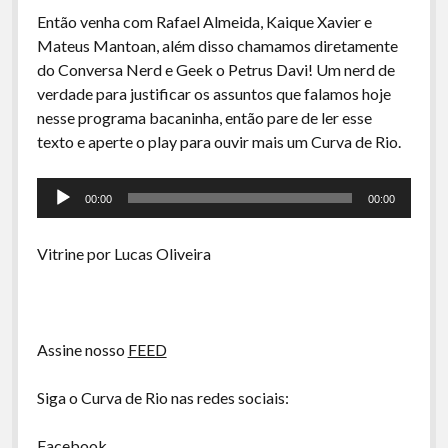
A Ripa É a Lei
Então venha com Rafael Almeida, Kaique Xavier e
Especiais
Mateus Mantoan, além disso chamamos diretamente
do Conversa Nerd e Geek o Petrus Davi! Um nerd de
Preliminares
verdade para justificar os assuntos que falamos hoje
nesse programa bacaninha, então pare de ler esse
texto e aperte o play para ouvir mais um Curva de Rio.
Tocador
00:00
00:00
de
áudio
Vitrine por Lucas Oliveira
Assine nosso
FEED
Siga o Curva de Rio nas redes sociais:
Facebook