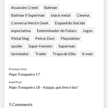
Assassins Creed
Batman
Batman V Superman
black metal
Cinema
Conversa Nerd e Geek
Esquadrão Suicida
expectativa
Exterminador do Futuro
Jogos
Metal Slug
Petrus Davi
Playstation
spoiler
Super Homem
Superman
terminator
Trailer
Tropa de Elite
X-men
Previous Post
Papo Tranqueira 17
Next Post
Papo Tranqueira 18 – Kaique, que time é teu?
5 Comments