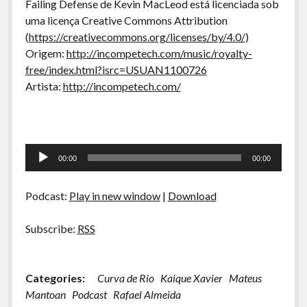
Failing Defense de Kevin MacLeod está licenciada sob
uma licença Creative Commons Attribution
(
https://creativecommons.org/licenses/by/4.0/
)
Origem:
http://incompetech.com/music/royalty-
free/index.html?isrc=USUAN1100726
Artista:
http://incompetech.com/
Tocador
00:00
00:00
de
áudio
Podcast:
Play in new window
|
Download
Subscribe:
RSS
Categories:
Curva de Rio
Kaique Xavier
Mateus
Mantoan
Podcast
Rafael Almeida