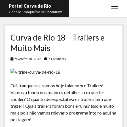
Portal Curva de Rio
open
Onde as Tranqueiras se Encontram
menu
Podcasts
open
menu
Curva de Rio 18 – Trailers e
Membros
Curva de Rio
open
menu
Muito Mais
Curva Belas Artes
Almir Ribeiro
twitter
facebook
instagram
youtube
rss
email
telegram
Curva Classics
Felype Silva
fevereiro 18, 2016
5 Comments
Komos
Lucas Oliveira
La Siesta Podcast
Kaique Xavier
Olá tranqueiras, vamos hoje falar sobre Trailers!
Boca do Lixo
Mateus Mantoan
Vamos a fundo nos maiores detalhes, tem que ter
Rachão na Beira do RIo
spoiler? O quanto de expectativa os trailers tem que
Rafael Almeida
trazer? Quais trailers foram bons e ruins? Isso e muito
Arquivo CDR
mais pois não vamos relevar o programa inteiro aqui na
Papo Tranqueira
postagem!