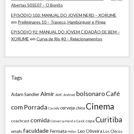
Abertas S01E07 – O Bonito
EPISÓDIO 103: MANUAL DO JOVEM NERD – XORUME
em
Preliminares 10 – Traveco, Hambúrguer e Pinga
EPISÓDIO 92: MANUAL DO JOVEM CIDADÃO DE BEM –
XORUME
em
Curva de Rio 40 – Relacionamentos
Tags
bolsonaro
Café
Almir
Adam Sandler
AMC
Android
Cinema
com Porrada
cerveja
china
Cassidy
Curitiba
comida
coachcast
copa
Conversa Nerd e Geek
faculdade
Fermata
Leo Oliveira
emails
Los Chicos
Hitler