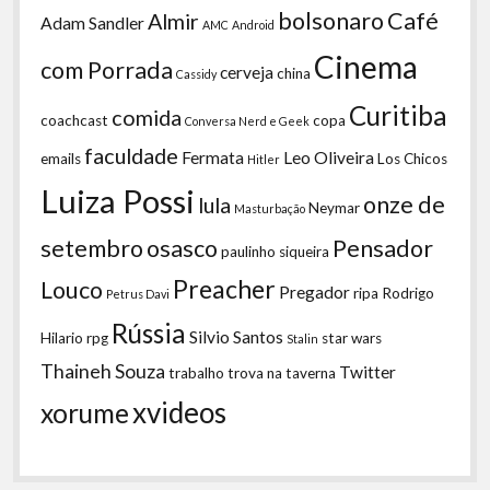
bolsonaro
Café
Almir
Adam Sandler
AMC
Android
Cinema
com Porrada
cerveja
china
Cassidy
Curitiba
comida
coachcast
copa
Conversa Nerd e Geek
faculdade
Fermata
Leo Oliveira
emails
Los Chicos
Hitler
Luiza Possi
onze de
lula
Neymar
Masturbação
setembro
osasco
Pensador
paulinho siqueira
Preacher
Louco
Pregador
ripa
Rodrigo
Petrus Davi
Rússia
Silvio Santos
Hilario
rpg
star wars
Stalin
Thaineh Souza
Twitter
trabalho
trova na taverna
xvideos
xorume