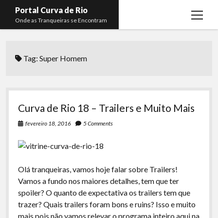
Portal Curva de Rio
open
Onde as Tranqueiras se Encontram
menu
Podcasts
open
menu
Tag:
Super Homem
Membros
Curva de Rio
open
menu
Curva Belas Artes
Almir Ribeiro
twitter
facebook
instagram
youtube
rss
email
telegram
Curva Classics
Felype Silva
Curva de Rio 18 – Trailers e Muito Mais
Komos
Lucas Oliveira
fevereiro 18, 2016
5 Comments
La Siesta Podcast
Kaique Xavier
Boca do Lixo
Mateus Mantoan
Olá tranqueiras, vamos hoje falar sobre Trailers!
Rachão na Beira do RIo
Rafael Almeida
Vamos a fundo nos maiores detalhes, tem que ter
Arquivo CDR
spoiler? O quanto de expectativa os trailers tem que
trazer? Quais trailers foram bons e ruins? Isso e muito
Papo Tranqueira
mais pois não vamos relevar o programa inteiro aqui na