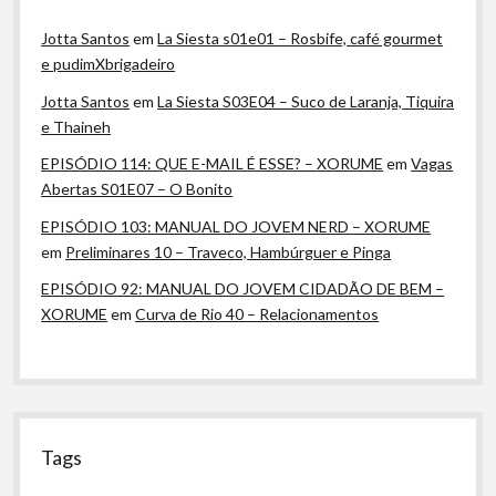
Jotta Santos
em
La Siesta s01e01 – Rosbife, café gourmet
e pudimXbrigadeiro
Jotta Santos
em
La Siesta S03E04 – Suco de Laranja, Tiquira
e Thaineh
EPISÓDIO 114: QUE E-MAIL É ESSE? – XORUME
em
Vagas
Abertas S01E07 – O Bonito
EPISÓDIO 103: MANUAL DO JOVEM NERD – XORUME
em
Preliminares 10 – Traveco, Hambúrguer e Pinga
EPISÓDIO 92: MANUAL DO JOVEM CIDADÃO DE BEM –
XORUME
em
Curva de Rio 40 – Relacionamentos
Tags