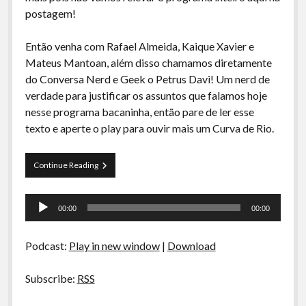
A Ripa É a Lei
postagem!
Especiais
Então venha com Rafael Almeida, Kaique Xavier e
Preliminares
Mateus Mantoan, além disso chamamos diretamente
do Conversa Nerd e Geek o Petrus Davi! Um nerd de
verdade para justificar os assuntos que falamos hoje
nesse programa bacaninha, então pare de ler esse
texto e aperte o play para ouvir mais um Curva de Rio.
Curva
Continue Reading
de
Rio
Tocador
18
00:00
00:00
–
de
Trailers
áudio
e
Podcast:
Play in new window
|
Download
Muito
Mais
Subscribe:
RSS