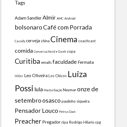
Tags
Almir
Adam Sandler
AMC
Android
bolsonaro
Café com Porrada
Cinema
cerveja
china
coachcast
Cassidy
comida
copa
Conversa Nerd e Geek
Curitiba
faculdade
Fermata
emails
Luiza
Leo Oliveira
Los Chicos
Hitler
Possi
onze de
lula
Neymar
Masturbação
setembro
osasco
paulinho siqueira
Pensador Louco
Petrus Davi
Preacher
Pregador
ripa
Rodrigo Hilario
rpg