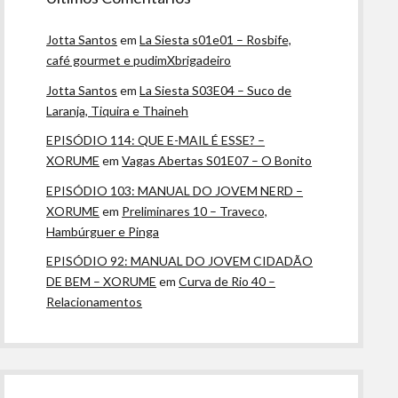
Jotta Santos
em
La Siesta s01e01 – Rosbife,
café gourmet e pudimXbrigadeiro
Jotta Santos
em
La Siesta S03E04 – Suco de
Laranja, Tiquira e Thaineh
EPISÓDIO 114: QUE E-MAIL É ESSE? –
XORUME
em
Vagas Abertas S01E07 – O Bonito
EPISÓDIO 103: MANUAL DO JOVEM NERD –
XORUME
em
Preliminares 10 – Traveco,
Hambúrguer e Pinga
EPISÓDIO 92: MANUAL DO JOVEM CIDADÃO
DE BEM – XORUME
em
Curva de Rio 40 –
Relacionamentos