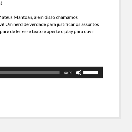
m!
 Mateus Mantoan, além disso chamamos
! Um nerd de verdade para justificar os assuntos
re de ler esse texto e aperte o play para ouvir
Use
00:00
as
setas
para
cima
ou
para
baixo
para