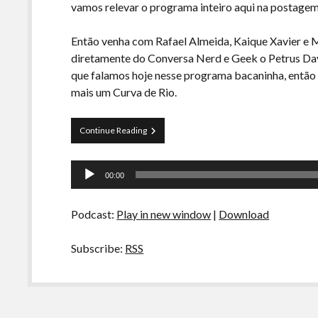
vamos relevar o programa inteiro aqui na postage
Então venha com Rafael Almeida, Kaique Xavier e
diretamente do Conversa Nerd e Geek o Petrus Davi
que falamos hoje nesse programa bacaninha, então pa
mais um Curva de Rio.
Curva
Continue Reading
de
Rio
Tocador
18
00:00
–
de
Trailers
áudio
e
Podcast:
Play in new window
|
Download
Muito
Mais
Subscribe:
RSS