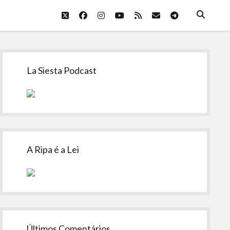
twitter
facebook
instagram
youtube
rss
email
telegram
Sidebar
La Siesta Podcast
A Ripa é a Lei
Últimos Comentários