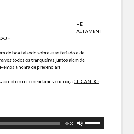
o
volume.
– É
ALTAMENT
DO –
am de boa falando sobre esse feriado e de
 vez todos os tranqueiras juntos além de
 tivemos a honra de presenciar!
e saiu ontem recomendamos que ouça
CLICANDO
Use
00:00
as