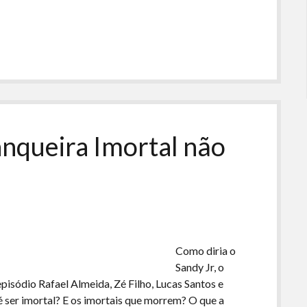
setas
para
cima
ou
para
baixo
para
aumentar
ou
anqueira Imortal não
diminuir
o
volume.
Como diria o
Sandy Jr, o
episódio Rafael Almeida, Zé Filho, Lucas Santos e
é ser imortal? E os imortais que morrem? O que a