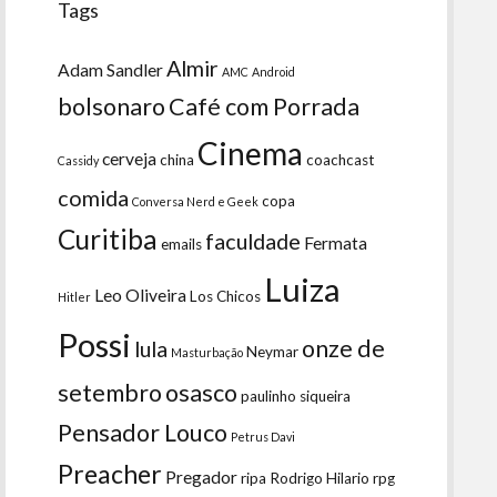
Tags
Almir
Adam Sandler
AMC
Android
bolsonaro
Café com Porrada
Cinema
cerveja
china
coachcast
Cassidy
comida
copa
Conversa Nerd e Geek
Curitiba
faculdade
Fermata
emails
Luiza
Leo Oliveira
Los Chicos
Hitler
Possi
onze de
lula
Neymar
Masturbação
setembro
osasco
paulinho siqueira
Pensador Louco
Petrus Davi
Preacher
Pregador
ripa
Rodrigo Hilario
rpg