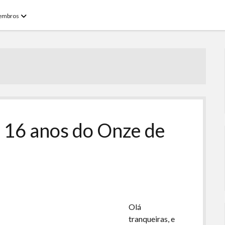
open
embros
menu
 16 anos do Onze de
Olá
tranqueiras, e