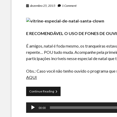
dezembro 25, 2015
1 Comment
E RECOMENDÁVEL O USO DE FONES DE OUVI
É amigos, natal é foda mesmo, os tranqueiras estav
repente… POU tudo muda. Acompanhe pela primeira
participações incriveis nesse especial de natal que
Obs.: Caso você não tenho ouvido o programa qu
AQUI
Especial
Continue Reading
de
Natal
Tocador
–
00:00
Santa
de
Clown!