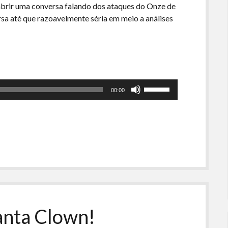
brir uma conversa falando dos ataques do Onze de
a até que razoavelmente séria em meio a análises
Use
00:00
as
setas
para
cima
ou
para
baixo
para
aumentar
ou
Santa Clown!
diminuir