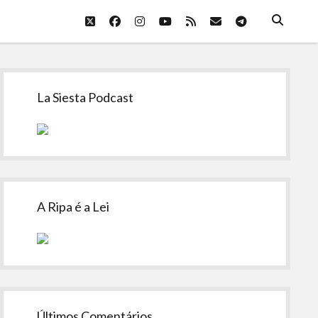
twitter
facebook
instagram
youtube
rss
email
telegram
Sidebar
La Siesta Podcast
A Ripa é a Lei
Últimos Comentários