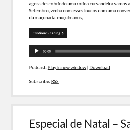
agora descobrindo uma rotina curvandeira vamos a
Setembro, venha com esses loucos com uma convers
da maçonaria, muçulmanos,
Papo
Continue Reading
Tranqueira
38
Tocador
–
00:00
16
de
anos
áudio
do
Podcast:
Play in new window
|
Download
Onze
de
Setembro
Subscribe:
RSS
Especial de Natal – 