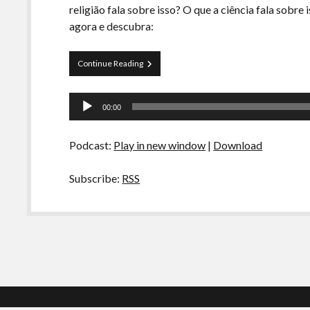
religião fala sobre isso? O que a ciência fala sobre
agora e descubra:
Curva
Continue Reading
de
Rio
Tocador
05
00:00
–
de
Tranqueira
áudio
Imortal
Podcast:
Play in new window
|
Download
não
morre
no
Subscribe:
RSS
final