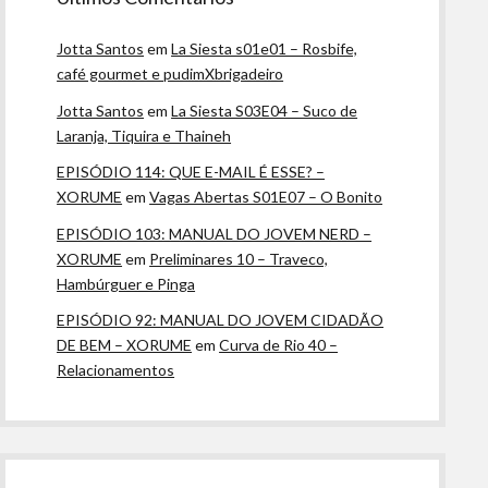
Jotta Santos
em
La Siesta s01e01 – Rosbife,
café gourmet e pudimXbrigadeiro
Jotta Santos
em
La Siesta S03E04 – Suco de
Laranja, Tiquira e Thaineh
EPISÓDIO 114: QUE E-MAIL É ESSE? –
XORUME
em
Vagas Abertas S01E07 – O Bonito
EPISÓDIO 103: MANUAL DO JOVEM NERD –
XORUME
em
Preliminares 10 – Traveco,
Hambúrguer e Pinga
EPISÓDIO 92: MANUAL DO JOVEM CIDADÃO
DE BEM – XORUME
em
Curva de Rio 40 –
Relacionamentos