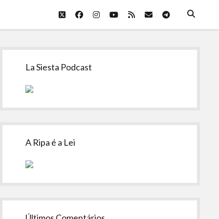
twitter
facebook
instagram
youtube
rss
email
telegram
Sidebar
La Siesta Podcast
A Ripa é a Lei
Últimos Comentários