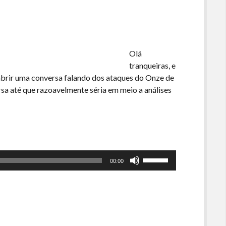
volume.
Olá
tranqueiras, e
brir uma conversa falando dos ataques do Onze de
a até que razoavelmente séria em meio a análises
Use
00:00
as
setas
para
cima
ou