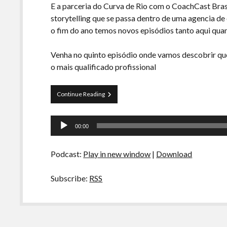
E a parceria do Curva de Rio com o CoachCast Bras
storytelling que se passa dentro de uma agencia d
o fim do ano temos novos episódios tanto aqui qua
Venha no quinto episódio onde vamos descobrir qu
o mais qualificado profissional
Vagas
Continue Reading
Abertas
S01E05
Tocador
–
00:00
O
de
Feio
áudio
Podcast:
Play in new window
|
Download
Subscribe:
RSS