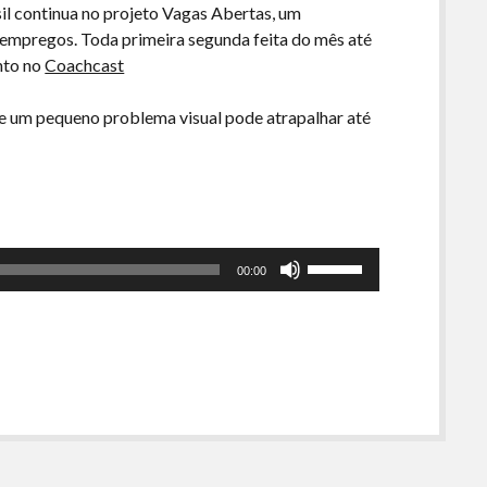
il continua no projeto Vagas Abertas, um
e empregos. Toda primeira segunda feita do mês até
nto no
Coachcast
e um pequeno problema visual pode atrapalhar até
Use
00:00
as
setas
para
cima
ou
para
baixo
para