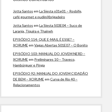
Jotta Santos
em
La Siesta s01e01 – Rosbife,
café gourmet e pudimXbrigadeiro
Jotta Santos
em
La Siesta S03E04 – Suco de
Laranja, Tiquira e Thaineh
EPISÓDIO 114: QUE E-MAIL É ESSE? –
XORUME
em
Vagas Abertas S01E07 – O Bonito
EPISÓDIO 103: MANUAL DO JOVEM NERD –
XORUME
em
Preliminares 10 – Traveco,
Hambúrguer e Pinga
EPISÓDIO 92: MANUAL DO JOVEM CIDADÃO
DE BEM – XORUME
em
Curva de Rio 40 –
Relacionamentos