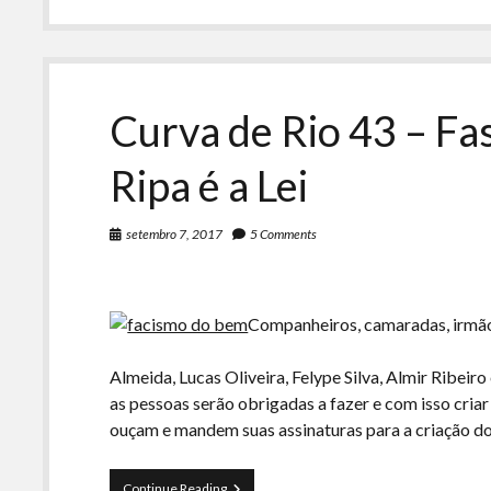
Curva de Rio 43 – Fa
Ripa é a Lei
setembro 7, 2017
5 Comments
Companheiros, camaradas, irmão
Almeida, Lucas Oliveira, Felype Silva, Almir Ribeir
as pessoas serão obrigadas a fazer e com isso cri
ouçam e mandem suas assinaturas para a criação 
Curva
Continue Reading