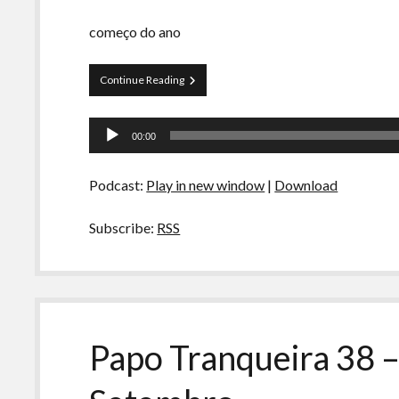
começo do ano
Preliminares
Continue Reading
11
–
Tocador
Kubrick,
00:00
Ali
de
Express
áudio
e
Podcast:
Play in new window
|
Download
Nazismo
Subscribe:
RSS
Papo Tranqueira 38 –