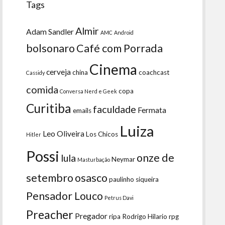
Tags
Almir
Adam Sandler
AMC
Android
bolsonaro
Café com Porrada
Cinema
cerveja
china
coachcast
Cassidy
comida
copa
Conversa Nerd e Geek
Curitiba
faculdade
Fermata
emails
Luiza
Leo Oliveira
Los Chicos
Hitler
Possi
onze de
lula
Neymar
Masturbação
setembro
osasco
paulinho siqueira
Pensador Louco
Petrus Davi
Preacher
Pregador
ripa
Rodrigo Hilario
rpg