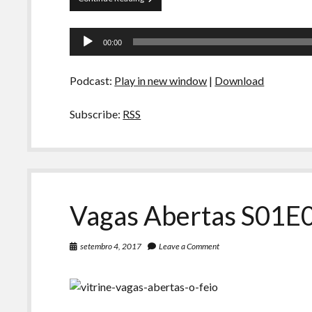
de
Rio
Tocador
43
00:00
–
de
Fascismo
áudio
do
Podcast:
Play in new window
|
Download
Bem:
A
Ripa
Subscribe:
RSS
é
a
Lei
Vagas Abertas S01E0
setembro 4, 2017
Leave a Comment