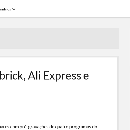
open
embros
menu
rick, Ali Express e
inares com pré-gravações de quatro programas do