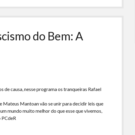
para
baixo
para
aumentar
ou
scismo do Bem: A
diminuir
o
volume.
s de causa, nesse programa os tranqueiras Rafael
o e Mateus Mantoan vão se unir para decidir leis que
ar um mundo muito melhor do que esse que vivemos,
do PCdeR