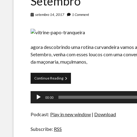
Setembro
setembro 14, 2017
1 Comment
agora descobrindo uma rotina curvandeira vamos a
Setembro, venha com esses loucos com uma convers
da maçonaria, muçulmanos,
Papo
Continue Reading
Tranqueira
38
Tocador
–
00:00
16
de
anos
áudio
do
Podcast:
Play in new window
|
Download
Onze
de
Setembro
Subscribe:
RSS