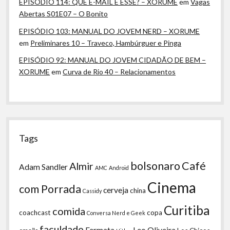
EPISÓDIO 114: QUE E-MAIL É ESSE? – XORUME
em
Vagas
Abertas S01E07 – O Bonito
EPISÓDIO 103: MANUAL DO JOVEM NERD – XORUME
em
Preliminares 10 – Traveco, Hambúrguer e Pinga
EPISÓDIO 92: MANUAL DO JOVEM CIDADÃO DE BEM –
XORUME
em
Curva de Rio 40 – Relacionamentos
Tags
bolsonaro
Café
Almir
Adam Sandler
AMC
Android
Cinema
com Porrada
cerveja
china
Cassidy
Curitiba
comida
coachcast
copa
Conversa Nerd e Geek
faculdade
Fermata
Leo Oliveira