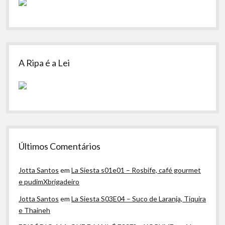
A Ripa é a Lei
Últimos Comentários
Jotta Santos
em
La Siesta s01e01 – Rosbife, café gourmet
e pudimXbrigadeiro
Jotta Santos
em
La Siesta S03E04 – Suco de Laranja, Tiquira
e Thaineh