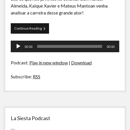
A Ripa É a Lei
Almeida, Kaique Xavier e Mateus Mantoan venha
analisar a carreira desse grande ator!
Especiais
Preliminares
Curva
Continue Reading
de
Rio
Tocador
23
00:00
00:00
–
de
O
áudio
Escolhido
Podcast:
Play in new window
|
Download
(vida
e
obra
Subscribe:
RSS
de
Keanu
Reeves)
Sidebar
La Siesta Podcast