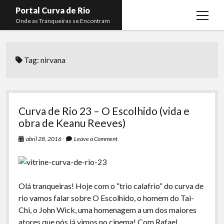
Portal Curva de Rio
open
Onde as Tranqueiras se Encontram
menu
Podcasts
open
menu
Tag:
nirvana
Membros
Curva de Rio
open
menu
Curva Belas Artes
Almir Ribeiro
twitter
facebook
instagram
youtube
rss
email
telegram
Curva Classics
Felype Silva
Curva de Rio 23 – O Escolhido (vida e
Komos
Lucas Oliveira
obra de Keanu Reeves)
La Siesta Podcast
Kaique Xavier
abril 28, 2016
Leave a Comment
Boca do Lixo
Mateus Mantoan
Rachão na Beira do RIo
Rafael Almeida
Olá tranqueiras! Hoje com o “trio calafrio” do curva de
Arquivo CDR
rio vamos falar sobre O Escolhido, o homem do Tai-
Chi, o John Wick, uma homenagem a um dos maiores
Papo Tranqueira
atores que nós já vimos no cinema! Com Rafael