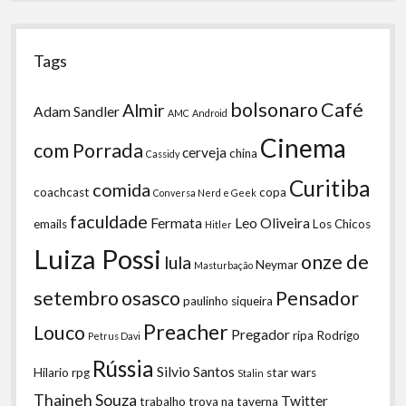
Tags
bolsonaro
Café
Almir
Adam Sandler
AMC
Android
Cinema
com Porrada
cerveja
china
Cassidy
Curitiba
comida
coachcast
copa
Conversa Nerd e Geek
faculdade
Fermata
Leo Oliveira
emails
Los Chicos
Hitler
Luiza Possi
onze de
lula
Neymar
Masturbação
setembro
osasco
Pensador
paulinho siqueira
Preacher
Louco
Pregador
ripa
Rodrigo
Petrus Davi
Rússia
Silvio Santos
Hilario
rpg
star wars
Stalin
Thaineh Souza
Twitter
trabalho
trova na taverna