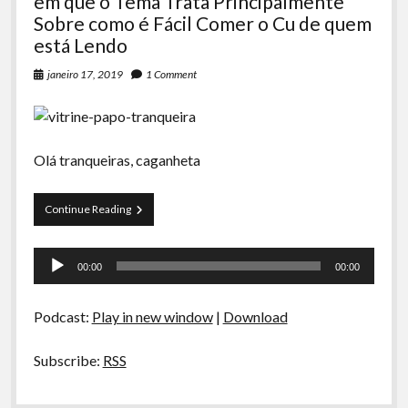
em que o Tema Trata Principalmente
Sobre como é Fácil Comer o Cu de quem
está Lendo
janeiro 17, 2019
1 Comment
Olá tranqueiras, caganheta
Papo
Continue Reading
Tranqueira
49
Tocador
–
00:00
00:00
Um
de
Episódio
áudio
Sério
Podcast:
Play in new window
|
Download
em
que
o
Subscribe:
RSS
Tema
Trata
Principalmente