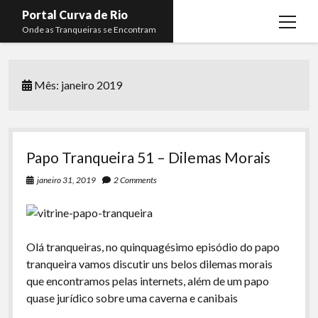
Portal Curva de Rio
open
Onde as Tranqueiras se Encontram
menu
Podcasts
open
menu
Mês:
janeiro 2019
Membros
Curva de Rio
open
menu
Curva Belas Artes
Almir Ribeiro
twitter
facebook
instagram
youtube
rss
email
telegram
Curva Classics
Felype Silva
Papo Tranqueira 51 – Dilemas Morais
Komos
Lucas Oliveira
janeiro 31, 2019
2 Comments
La Siesta Podcast
Kaique Xavier
Boca do Lixo
Mateus Mantoan
Olá tranqueiras, no quinquagésimo episódio do papo
Rachão na Beira do RIo
Rafael Almeida
tranqueira vamos discutir uns belos dilemas morais
Arquivo CDR
que encontramos pelas internets, além de um papo
quase jurídico sobre uma caverna e canibais
Papo Tranqueira