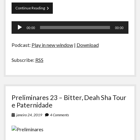
A Ripa É a Lei
Papo
Continue Reading
Especiais
Tranqueira
51
Tocador
Preliminares
–
00:00
00:00
Dilemas
de
Morais
áudio
Podcast:
Play in new window
|
Download
Subscribe:
RSS
Preliminares 23 – Bitter, Deah Sha Tour
e Paternidade
janeiro 24, 2019
4 Comments