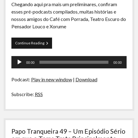
Chegando aqui pra mais um preliminares, confiram
esses pré-podcasts compilados, muitas histórias e
nossos amigos do Café com Porrada, Teatro Escuro do
Pensador Louco e Xorume
Preliminares
Continue Reading
23
–
Tocador
Bitter,
00:00
00:00
Deah
de
Sha
áudio
Tour
Podcast:
Play in new window
|
Download
e
Paternidade
Subscribe:
RSS
Papo Tranqueira 49 – Um Episódio Sério