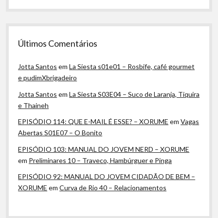
Últimos Comentários
Jotta Santos
em
La Siesta s01e01 – Rosbife, café gourmet
e pudimXbrigadeiro
Jotta Santos
em
La Siesta S03E04 – Suco de Laranja, Tiquira
e Thaineh
EPISÓDIO 114: QUE E-MAIL É ESSE? – XORUME
em
Vagas
Abertas S01E07 – O Bonito
EPISÓDIO 103: MANUAL DO JOVEM NERD – XORUME
em
Preliminares 10 – Traveco, Hambúrguer e Pinga
EPISÓDIO 92: MANUAL DO JOVEM CIDADÃO DE BEM –
XORUME
em
Curva de Rio 40 – Relacionamentos