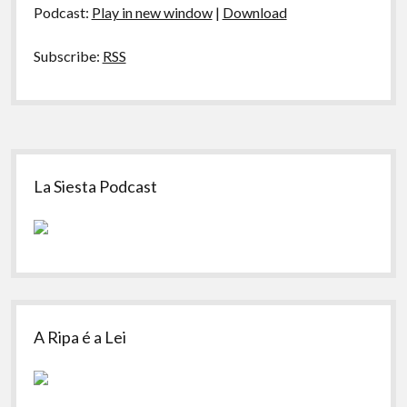
da
Podcast:
Play in new window
|
Download
Virada
Subscribe:
RSS
Sidebar
La Siesta Podcast
A Ripa é a Lei