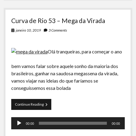
Sobre
como
é
Curva de Rio 53 – Mega da Virada
Fácil
Comer
janeiro 10, 2019
3 Comments
o
Cu
de
quem
Olá tranqueiras, para começar o ano
está
Lendo
bem vamos falar sobre aquele sonho da maioria dos
brasileiros, ganhar na saudosa megassena da virada,
vamos viajar nas ideias do que faríamos se
conseguíssemos essa bolada
Curva
Continue Reading
de
Rio
Tocador
53
00:00
00:00
–
de
Mega
áudio