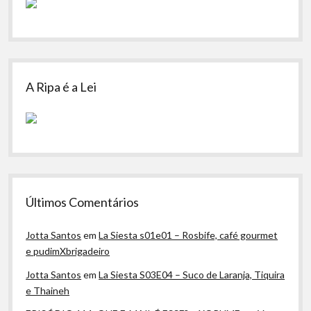
A Ripa é a Lei
Últimos Comentários
Jotta Santos
em
La Siesta s01e01 – Rosbife, café gourmet
e pudimXbrigadeiro
Jotta Santos
em
La Siesta S03E04 – Suco de Laranja, Tiquira
e Thaineh