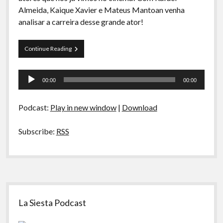
A Ripa É a Lei
Almeida, Kaique Xavier e Mateus Mantoan venha
analisar a carreira desse grande ator!
Especiais
Preliminares
Curva
Continue Reading
de
Rio
Tocador
23
00:00
00:00
–
de
O
áudio
Escolhido
Podcast:
Play in new window
|
Download
(vida
e
obra
Subscribe:
RSS
de
Keanu
Reeves)
Sidebar
La Siesta Podcast