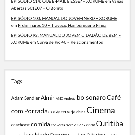
EPISÓDIO 114: QUE E-MAIL É ESSE? – XORUME
em
Vagas
Abertas S01E07 – O Bonito
EPISÓDIO 103: MANUAL DO JOVEM NERD – XORUME
em
Preliminares 10 – Traveco, Hambúrguer e Pinga
EPISÓDIO 92: MANUAL DO JOVEM CIDADÃO DE BEM –
XORUME
em
Curva de Rio 40 – Relacionamentos
Tags
bolsonaro
Café
Almir
Adam Sandler
AMC
Android
Cinema
com Porrada
cerveja
china
Cassidy
Curitiba
comida
coachcast
copa
Conversa Nerd e Geek
faculdade
Fermata
Leo Oliveira