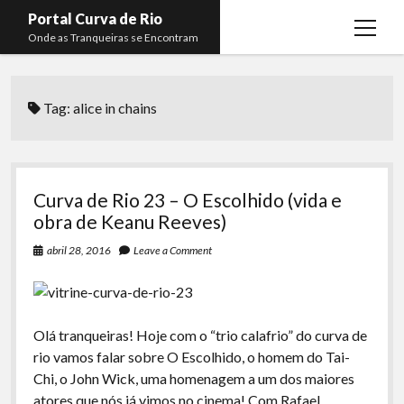
Portal Curva de Rio
open
Onde as Tranqueiras se Encontram
menu
Podcasts
open
menu
Tag:
alice in chains
Membros
Curva de Rio
open
menu
Curva Belas Artes
Almir Ribeiro
twitter
facebook
instagram
youtube
rss
email
telegram
Curva Classics
Felype Silva
Curva de Rio 23 – O Escolhido (vida e
Komos
Lucas Oliveira
obra de Keanu Reeves)
La Siesta Podcast
Kaique Xavier
abril 28, 2016
Leave a Comment
Boca do Lixo
Mateus Mantoan
Rachão na Beira do RIo
Rafael Almeida
Olá tranqueiras! Hoje com o “trio calafrio” do curva de
Arquivo CDR
rio vamos falar sobre O Escolhido, o homem do Tai-
Chi, o John Wick, uma homenagem a um dos maiores
Papo Tranqueira
atores que nós já vimos no cinema! Com Rafael